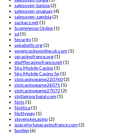
salesoven-tunisia
(2)
salesoven-uruguay
(4)
salesoven-zambia
(2)
sazkacz.net
(1)
Scommesse Online
(1)
sd
(5)
Security
(1)
sekabettr.org
(2)
sevencasinoonline.uk.com
(1)
sgcasinofrance.org
(1)
shufflecasinofrance.net
(1)
Siru Mobile Casino
(1)
Siru Mobile Casino 5e
(1)
slotcasinogame220760
(2)
slotcasinogame26071
(1)
slotcasinogame27072
(2)
slotlairportugal.com
(1)
Slots
(1)
Slottica
(1)
Slottyway
(1)
slovenskecasino
(2)
spacefortunacasinofrance.com
(2)
Spellen
(6)