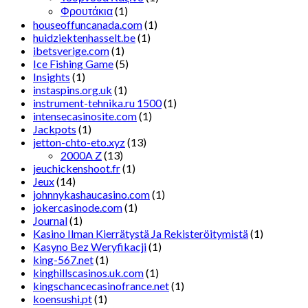
Φρουτάκια
(1)
houseoffuncanada.com
(1)
huidziektenhasselt.be
(1)
ibetsverige.com
(1)
Ice Fishing Game
(5)
Insights
(1)
instaspins.org.uk
(1)
instrument-tehnika.ru 1500
(1)
intensecasinosite.com
(1)
Jackpots
(1)
jetton-chto-eto.xyz
(13)
2000A Z
(13)
jeuchickenshoot.fr
(1)
Jeux
(14)
johnnykashaucasino.com
(1)
jokercasinode.com
(1)
Journal
(1)
Kasino Ilman Kierrätystä Ja Rekisteröitymistä
(1)
Kasyno Bez Weryfikacji
(1)
king-567.net
(1)
kinghillscasinos.uk.com
(1)
kingschancecasinofrance.net
(1)
koensushi.pt
(1)