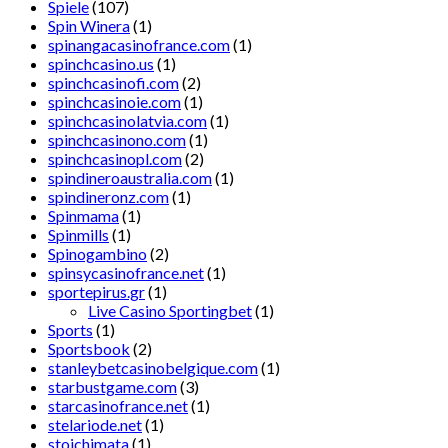
Spiele
(107)
Spin Winera
(1)
spinangacasinofrance.com
(1)
spinchcasino.us
(1)
spinchcasinofi.com
(2)
spinchcasinoie.com
(1)
spinchcasinolatvia.com
(1)
spinchcasinono.com
(1)
spinchcasinopl.com
(2)
spindineroaustralia.com
(1)
spindineronz.com
(1)
Spinmama
(1)
Spinmills
(1)
Spinogambino
(2)
spinsycasinofrance.net
(1)
sportepirus.gr
(1)
Live Casino Sportingbet
(1)
Sports
(1)
Sportsbook
(2)
stanleybetcasinobelgique.com
(1)
starbustgame.com
(3)
starcasinofrance.net
(1)
stelariode.net
(1)
stoichimata
(1)