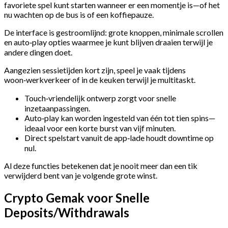
favoriete spel kunt starten wanneer er een momentje is—of het
nu wachten op de bus is of een koffiepauze.
De interface is gestroomlijnd: grote knoppen, minimale scrollen
en auto‑play opties waarmee je kunt blijven draaien terwijl je
andere dingen doet.
Aangezien sessietijden kort zijn, speel je vaak tijdens
woon‑werkverkeer of in de keuken terwijl je multitaskt.
Touch‑vriendelijk ontwerp zorgt voor snelle
inzetaanpassingen.
Auto‑play kan worden ingesteld van één tot tien spins—
ideaal voor een korte burst van vijf minuten.
Direct spelstart vanuit de app‑lade houdt downtime op
nul.
Al deze functies betekenen dat je nooit meer dan een tik
verwijderd bent van je volgende grote winst.
Crypto Gemak voor Snelle
Deposits/Withdrawals