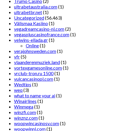
Trumo Casino
(2)
ultrabetaustralia.com
(1)
ultrabetbr.net
(1)
Uncategorized
(56.463)
Välismaa Kasiino
(1)
vegadreamcasino-nl.com
(2)
vegaspluscasinofrance.com
(1)
velwins-ellada.gr
(1)
Online
(1)
verajohnsweden.com
(1)
vfr
(5)
vlaanderenmuziek.land
(1)
vortexgamesonline.com
(1)
vrclub-tron.ru 1500
(1)
vulcancasinopl.com
(1)
Wedtips
(1)
weq
(3)
what to name your ai
(1)
Winairlines
(1)
Winmega
(1)
winzfi.com
(1)
winznz.com
(1)
woopwincasinosv.com
(1)
woopwinnl.com
(1)