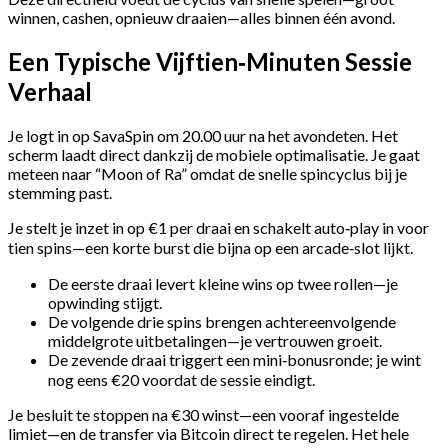
winnen, cashen, opnieuw draaien—alles binnen één avond.
Een Typische Vijftien‑Minuten Sessie
Verhaal
Je logt in op SavaSpin om 20.00 uur na het avondeten. Het
scherm laadt direct dankzij de mobiele optimalisatie. Je gaat
meteen naar “Moon of Ra” omdat de snelle spincyclus bij je
stemming past.
Je stelt je inzet in op €1 per draai en schakelt auto‑play in voor
tien spins—een korte burst die bijna op een arcade‑slot lijkt.
De eerste draai levert kleine wins op twee rollen—je
opwinding stijgt.
De volgende drie spins brengen achtereenvolgende
middelgrote uitbetalingen—je vertrouwen groeit.
De zevende draai triggert een mini‑bonusronde; je wint
nog eens €20 voordat de sessie eindigt.
Je besluit te stoppen na €30 winst—een vooraf ingestelde
limiet—en de transfer via Bitcoin direct te regelen. Het hele