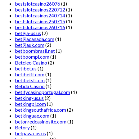
bestslotcasino26076
(1)
bestslotcasinos220712
(1)
bestslotcasinos240714
(1)
bestslotcasinos250715
(1)
bestslotcasinos260716
(1)
bet9ja-us.us
(2)
bet9jacanada.com
(1)
bet9jauk.com
(2)
betboombrasil.net
(1)
betboompl.com
(1)
Betcleo Casino
(2)
betibet.us
(1)
betibetit.com
(1)
betibetsl.com
(1)
Betida Casino
(1)
betifycasinoportugal.com
(1)
betking-us.us
(2)
betkingpl.com
(1)
betkingsouthafrica.com
(2)
betkinguae.com
(1)
betonredcasinosite.com
(1)
Betory
(1)
betpawa-us.us
(1)