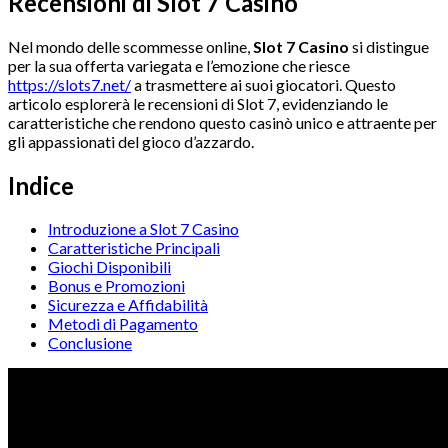
Recensioni di Slot 7 Casino
Nel mondo delle scommesse online,
Slot 7 Casino
si distingue
per la sua offerta variegata e l’emozione che riesce
https://slots7.net/
a trasmettere ai suoi giocatori. Questo
articolo esplorerà le recensioni di Slot 7, evidenziando le
caratteristiche che rendono questo casinò unico e attraente per
gli appassionati del gioco d’azzardo.
Indice
Introduzione a Slot 7 Casino
Caratteristiche Principali
Giochi Disponibili
Bonus e Promozioni
Sicurezza e Affidabilità
Metodi di Pagamento
Conclusione