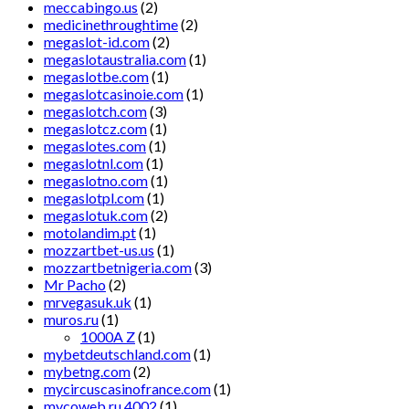
meccabingo.us
(2)
medicinethroughtime
(2)
megaslot-id.com
(2)
megaslotaustralia.com
(1)
megaslotbe.com
(1)
megaslotcasinoie.com
(1)
megaslotch.com
(3)
megaslotcz.com
(1)
megaslotes.com
(1)
megaslotnl.com
(1)
megaslotno.com
(1)
megaslotpl.com
(1)
megaslotuk.com
(2)
motolandim.pt
(1)
mozzartbet-us.us
(1)
mozzartbetnigeria.com
(3)
Mr Pacho
(2)
mrvegasuk.uk
(1)
muros.ru
(1)
1000A Z
(1)
mybetdeutschland.com
(1)
mybetng.com
(2)
mycircuscasinofrance.com
(1)
mycoweb.ru 4002
(1)