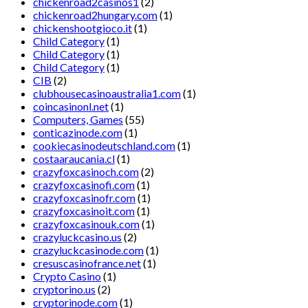
chickenroad2casinos1
(2)
chickenroad2hungary.com
(1)
chickenshootgioco.it
(1)
Child Category
(1)
Child Category
(1)
Child Category
(1)
CIB
(2)
clubhousecasinoaustralia1.com
(1)
coincasinonl.net
(1)
Computers, Games
(55)
conticazinode.com
(1)
cookiecasinodeutschland.com
(1)
costaaraucania.cl
(1)
crazyfoxcasinoch.com
(2)
crazyfoxcasinofi.com
(1)
crazyfoxcasinofr.com
(1)
crazyfoxcasinoit.com
(1)
crazyfoxcasinouk.com
(1)
crazyluckcasino.us
(2)
crazyluckcasinode.com
(1)
cresuscasinofrance.net
(1)
Crypto Casino
(1)
cryptorino.us
(2)
cryptorinode.com
(1)