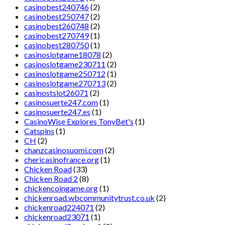
casinobest240746
(2)
casinobest250747
(2)
casinobest260748
(2)
casinobest270749
(1)
casinobest280750
(1)
casinoslotgame18078
(2)
casinoslotgame230711
(2)
casinoslotgame250712
(1)
casinoslotgame270713
(2)
casinostslot26071
(2)
casinosuerte247.com
(1)
casinosuerte247.es
(1)
CasinoWise Explores TonyBet's
(1)
Catspins
(1)
CH
(2)
chanzcasinosuomi.com
(2)
chericasinofrance.org
(1)
Chicken Road
(33)
Chicken Road 2
(8)
chickencoingame.org
(1)
chickenroad.wbcommunitytrust.co.uk
(2)
chickenroad224071
(2)
chickenroad23071
(1)