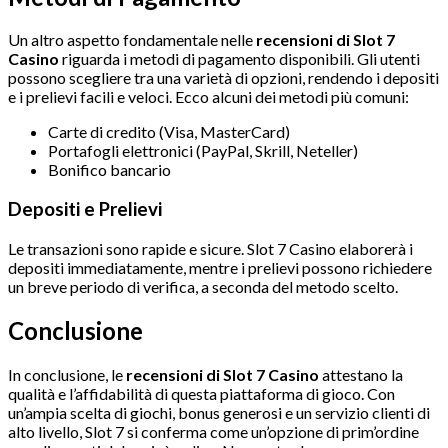
Un altro aspetto fondamentale nelle
recensioni di Slot 7
Casino
riguarda i metodi di pagamento disponibili. Gli utenti
possono scegliere tra una varietà di opzioni, rendendo i depositi
e i prelievi facili e veloci. Ecco alcuni dei metodi più comuni:
Carte di credito (Visa, MasterCard)
Portafogli elettronici (PayPal, Skrill, Neteller)
Bonifico bancario
Depositi e Prelievi
Le transazioni sono rapide e sicure. Slot 7 Casino elaborerà i
depositi immediatamente, mentre i prelievi possono richiedere
un breve periodo di verifica, a seconda del metodo scelto.
Conclusione
In conclusione, le
recensioni di Slot 7 Casino
attestano la
qualità e l’affidabilità di questa piattaforma di gioco. Con
un’ampia scelta di giochi, bonus generosi e un servizio clienti di
alto livello, Slot 7 si conferma come un’opzione di prim’ordine