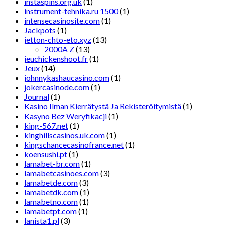
instaspins.org.uk
(1)
instrument-tehnika.ru 1500
(1)
intensecasinosite.com
(1)
Jackpots
(1)
jetton-chto-eto.xyz
(13)
2000A Z
(13)
jeuchickenshoot.fr
(1)
Jeux
(14)
johnnykashaucasino.com
(1)
jokercasinode.com
(1)
Journal
(1)
Kasino Ilman Kierrätystä Ja Rekisteröitymistä
(1)
Kasyno Bez Weryfikacji
(1)
king-567.net
(1)
kinghillscasinos.uk.com
(1)
kingschancecasinofrance.net
(1)
koensushi.pt
(1)
lamabet-br.com
(1)
lamabetcasinoes.com
(3)
lamabetde.com
(3)
lamabetdk.com
(1)
lamabetno.com
(1)
lamabetpt.com
(1)
lanista1.pl
(3)