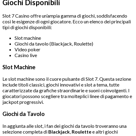
Giochi Disponibili
Slot 7 Casino offre un’ampia gamma di giochi, soddisfacendo
così le esigenze di ogni giocatore. Ecco un elenco dei principali
tipi di giochi disponibili:
Slot machine
Giochi da tavolo (Blackjack, Roulette)
Video poker
Casino live
Slot Machine
Le slot machine sono il cuore pulsante di Slot 7. Questa sezione
include titoli classici, giochi innovativi e slot a tema, tutte
caratterizzate da grafiche straordinarie e suoni coinvolgenti. I
giocatori possono scegliere tra molteplici linee di pagamento e
jackpot progressivi.
Giochi da Tavolo
In aggiunta alle slot, i fan dei giochi da tavolo troveranno una
selezione completa di
Blackjack
,
Roulette
e altri giochi