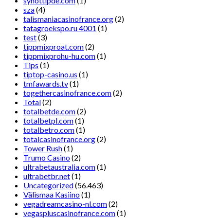
synottipde.com
(1)
sza
(4)
talismaniacasinofrance.org
(2)
tatagroekspo.ru 4001
(1)
test
(3)
tippmixproat.com
(2)
tippmixprohu-hu.com
(1)
Tips
(1)
tiptop-casino.us
(1)
tmfawards.tv
(1)
togethercasinofrance.com
(2)
Total
(2)
totalbetde.com
(2)
totalbetpl.com
(1)
totalbetro.com
(1)
totalcasinofrance.org
(2)
Tower Rush
(1)
Trumo Casino
(2)
ultrabetaustralia.com
(1)
ultrabetbr.net
(1)
Uncategorized
(56.463)
Välismaa Kasiino
(1)
vegadreamcasino-nl.com
(2)
vegaspluscasinofrance.com
(1)