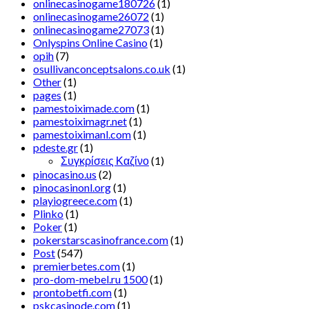
onlinecasinogame180726
(1)
onlinecasinogame26072
(1)
onlinecasinogame27073
(1)
Onlyspins Online Casino
(1)
opih
(7)
osullivanconceptsalons.co.uk
(1)
Other
(1)
pages
(1)
pamestoiximade.com
(1)
pamestoiximagr.net
(1)
pamestoiximanl.com
(1)
pdeste.gr
(1)
Συγκρίσεις Καζίνο
(1)
pinocasino.us
(2)
pinocasinonl.org
(1)
playiogreece.com
(1)
Plinko
(1)
Poker
(1)
pokerstarscasinofrance.com
(1)
Post
(547)
premierbetes.com
(1)
pro-dom-mebel.ru 1500
(1)
prontobetfi.com
(1)
pskcasinode.com
(1)