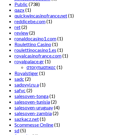
Public
(738)
qazx
(1)
quickwincasinofrance.net
(1)
reddicebe.com
(1)
ret
(2)
review
(2)
ronaldocasino1.com
(1)
Roulettino Casino
(1)
roulettinocasino1.es
(1)
royalcasinofrance.com
(1)
royalpalace.gr
(1)
στοιχηματικες
(1)
Royalstiger
(1)
sadc
(2)
sadovyi.ru a
(1)
safvc
(2)
salesoven-tonga
(1)
salesoven-tunisia
(2)
salesoven-uruguay
(4)
salesoven-zambia
(2)
sazkacz.net
(1)
Scommesse Online
(1)
sd
(5)