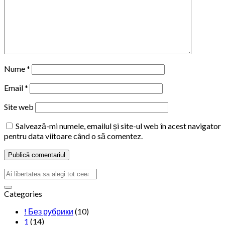
Nume
*
Email
*
Site web
Salvează-mi numele, emailul și site-ul web în acest navigator
pentru data viitoare când o să comentez.
Categories
! Без рубрики
(10)
1
(14)