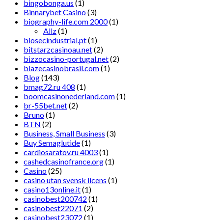
bingobonga.us
(1)
Binnarybet Casino
(3)
biography-life.com 2000
(1)
Allz
(1)
biosecindustrial.pt
(1)
bitstarzcasinoau.net
(2)
bizzocasino-portugal.net
(2)
blazecasinobrasil.com
(1)
Blog
(143)
bmag72.ru 408
(1)
boomcasinonederland.com
(1)
br-55bet.net
(2)
Bruno
(1)
BTN
(2)
Business, Small Business
(3)
Buy Semaglutide
(1)
cardiosaratov.ru 4003
(1)
cashedcasinofrance.org
(1)
Casino
(25)
casino utan svensk licens
(1)
casino13online.it
(1)
casinobest200742
(1)
casinobest22071
(2)
casinobest23072
(1)