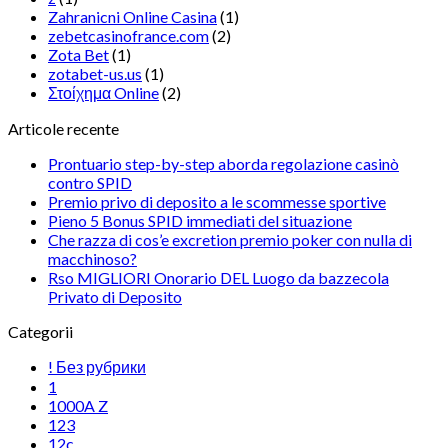
Zahranicni Online Casina
(1)
zebetcasinofrance.com
(2)
Zota Bet
(1)
zotabet-us.us
(1)
Στοίχημα Online
(2)
Articole recente
Prontuario step-by-step aborda regolazione casinò
contro SPID
Premio privo di deposito a le scommesse sportive
Pieno 5 Bonus SPID immediati del situazione
Che razza di cos’e excretion premio poker con nulla di
macchinoso?
Rso MIGLIORI Onorario DEL Luogo da bazzecola
Privato di Deposito
Categorii
! Без рубрики
1
1000A Z
123
12c