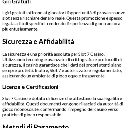
Giri Gratuiti
I giri gratuiti offrono ai giocatori l’opportunità di provare nuove
slot senza rischiare denaro reale. Questa promozione è spesso
legata a titoli specifici, rendendo l’esperienza di gioco ancora
più entusiasmante.
Sicurezza e Affidabilità
La sicurezza è una priorità assoluta per Slot 7 Casino.
Utilizzando tecnologie avanzate di crittografia e protocolli di
sicurezza, il casinò garantisce che i dati dei propri utenti siano
sempre protetti. Inoltre, Slot 7 è autorizzato e regolamentato,
assicurando un ambiente di gioco equo e trasparente.
Licenze e Certificazioni
Slot 7 Casino è dotato di licenze che attestano la sua legalità e
affidabilità. Questi documenti vengono rilasciati da autorità di
gioco riconosciute, confermando l’impegno del casinò verso
pratiche di gioco responsabile.
Metodi di Pagamento