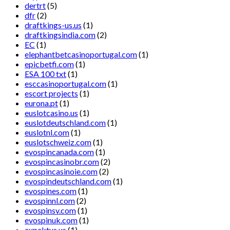
dertrt
(5)
dfr
(2)
draftkings-us.us
(1)
draftkingsindia.com
(2)
EC
(1)
elephantbetcasinoportugal.com
(1)
epicbetfi.com
(1)
ESA 100 txt
(1)
esccasinoportugal.com
(1)
escort projects
(1)
eurona.pt
(1)
euslotcasino.us
(1)
euslotdeutschland.com
(1)
euslotnl.com
(1)
euslotschweiz.com
(1)
evospincanada.com
(1)
evospincasinobr.com
(2)
evospincasinoie.com
(2)
evospindeutschland.com
(1)
evospines.com
(1)
evospinnl.com
(2)
evospinsv.com
(1)
evospinuk.com
(1)
expektus.us
(1)