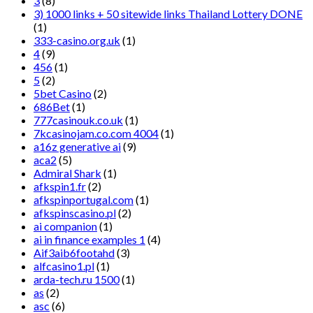
3
(8)
3) 1000 links + 50 sitewide links Thailand Lottery DONE
(1)
333-casino.org.uk
(1)
4
(9)
456
(1)
5
(2)
5bet Casino
(2)
686Bet
(1)
777casinouk.co.uk
(1)
7kcasinojam.co.com 4004
(1)
a16z generative ai
(9)
aca2
(5)
Admiral Shark
(1)
afkspin1.fr
(2)
afkspinportugal.com
(1)
afkspinscasino.pl
(2)
ai companion
(1)
ai in finance examples 1
(4)
Aif3aib6footahd
(3)
alfcasino1.pl
(1)
arda-tech.ru 1500
(1)
as
(2)
asc
(6)