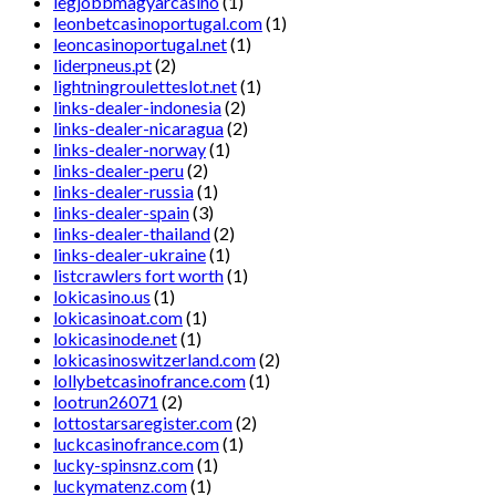
legjobbmagyarcasino
(1)
leonbetcasinoportugal.com
(1)
leoncasinoportugal.net
(1)
liderpneus.pt
(2)
lightningrouletteslot.net
(1)
links-dealer-indonesia
(2)
links-dealer-nicaragua
(2)
links-dealer-norway
(1)
links-dealer-peru
(2)
links-dealer-russia
(1)
links-dealer-spain
(3)
links-dealer-thailand
(2)
links-dealer-ukraine
(1)
listcrawlers fort worth
(1)
lokicasino.us
(1)
lokicasinoat.com
(1)
lokicasinode.net
(1)
lokicasinoswitzerland.com
(2)
lollybetcasinofrance.com
(1)
lootrun26071
(2)
lottostarsaregister.com
(2)
luckcasinofrance.com
(1)
lucky-spinsnz.com
(1)
luckymatenz.com
(1)