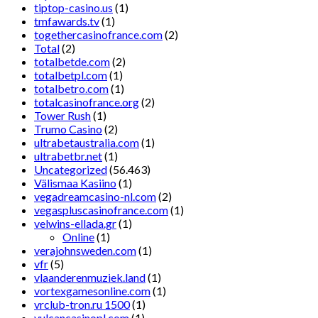
tiptop-casino.us
(1)
tmfawards.tv
(1)
togethercasinofrance.com
(2)
Total
(2)
totalbetde.com
(2)
totalbetpl.com
(1)
totalbetro.com
(1)
totalcasinofrance.org
(2)
Tower Rush
(1)
Trumo Casino
(2)
ultrabetaustralia.com
(1)
ultrabetbr.net
(1)
Uncategorized
(56.463)
Välismaa Kasiino
(1)
vegadreamcasino-nl.com
(2)
vegaspluscasinofrance.com
(1)
velwins-ellada.gr
(1)
Online
(1)
verajohnsweden.com
(1)
vfr
(5)
vlaanderenmuziek.land
(1)
vortexgamesonline.com
(1)
vrclub-tron.ru 1500
(1)
vulcancasinopl.com
(1)