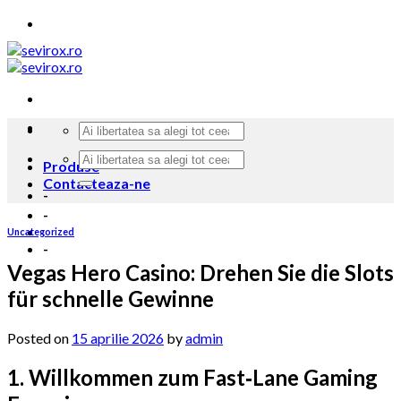
Skip
to
content
Produse
Contacteaza-ne
-
-
Uncategorized
-
Vegas Hero Casino: Drehen Sie die Slots
für schnelle Gewinne
Posted on
15 aprilie 2026
by
admin
1. Willkommen zum Fast‑Lane Gaming