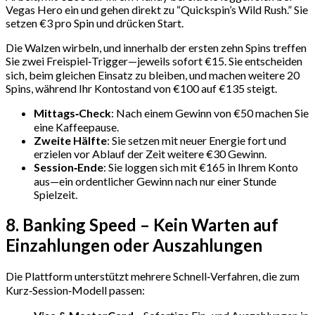
Vegas Hero ein und gehen direkt zu “Quickspin’s Wild Rush.” Sie
setzen €3 pro Spin und drücken Start.
Die Walzen wirbeln, und innerhalb der ersten zehn Spins treffen
Sie zwei Freispiel‑Trigger—jeweils sofort €15. Sie entscheiden
sich, beim gleichen Einsatz zu bleiben, und machen weitere 20
Spins, während Ihr Kontostand von €100 auf €135 steigt.
Mittags‑Check
: Nach einem Gewinn von €50 machen Sie
eine Kaffeepause.
Zweite Hälfte
: Sie setzen mit neuer Energie fort und
erzielen vor Ablauf der Zeit weitere €30 Gewinn.
Session‑Ende
: Sie loggen sich mit €165 in Ihrem Konto
aus—ein ordentlicher Gewinn nach nur einer Stunde
Spielzeit.
8. Banking Speed – Kein Warten auf
Einzahlungen oder Auszahlungen
Die Plattform unterstützt mehrere Schnell‑Verfahren, die zum
Kurz‑Session‑Modell passen: