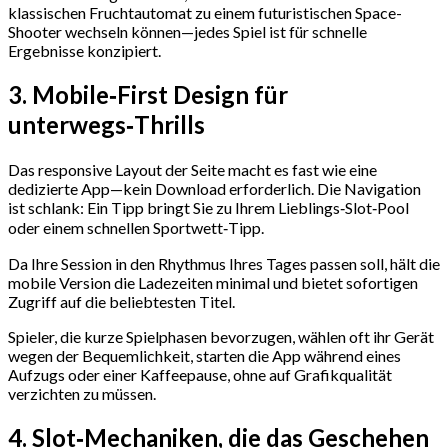
klassischen Fruchtautomat zu einem futuristischen Space-
Shooter wechseln können—jedes Spiel ist für schnelle
Ergebnisse konzipiert.
3. Mobile‑First Design für
unterwegs‑Thrills
Das responsive Layout der Seite macht es fast wie eine
dedizierte App—kein Download erforderlich. Die Navigation
ist schlank: Ein Tipp bringt Sie zu Ihrem Lieblings‑Slot‑Pool
oder einem schnellen Sportwett‑Tipp.
Da Ihre Session in den Rhythmus Ihres Tages passen soll, hält die
mobile Version die Ladezeiten minimal und bietet sofortigen
Zugriff auf die beliebtesten Titel.
Spieler, die kurze Spielphasen bevorzugen, wählen oft ihr Gerät
wegen der Bequemlichkeit, starten die App während eines
Aufzugs oder einer Kaffeepause, ohne auf Grafikqualität
verzichten zu müssen.
4. Slot‑Mechaniken, die das Geschehen