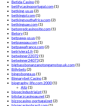
Betida Casino
(1)
betifycasinoportugal.com
(1)
betking-us.us
(2)
betkingpl.com
(1)
betkingsouthafrica.com
(2)
betkinguae.com
(1)
betonredcasinosite.com
(1)
Betory
(1)
betpawa-us.us
(1)
betpawaau.com
(1)
betpawafrance.com
(2)
betriviera1.fr
(1)
betwinner22072
(1)
betwinner24073
(2)
bigbassbonanzanotongamstop.uk.com
(1)
Billybets
(2)
bingobonga.us
(1)
Binnarybet Casino
(3)
biography-life.com 2000
(1)
Allz
(1)
biosecindustrial.pt
(1)
bitstarzcasinoau.net
(2)
bizzocasino-portugal.net
(2)
blazecasinobrasil.com
(1)