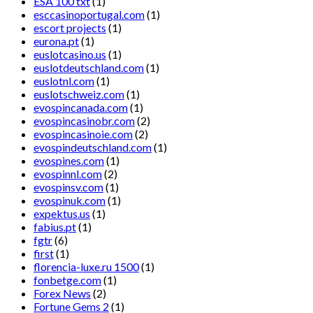
ESA 100 txt
(1)
esccasinoportugal.com
(1)
escort projects
(1)
eurona.pt
(1)
euslotcasino.us
(1)
euslotdeutschland.com
(1)
euslotnl.com
(1)
euslotschweiz.com
(1)
evospincanada.com
(1)
evospincasinobr.com
(2)
evospincasinoie.com
(2)
evospindeutschland.com
(1)
evospines.com
(1)
evospinnl.com
(2)
evospinsv.com
(1)
evospinuk.com
(1)
expektus.us
(1)
fabius.pt
(1)
fgtr
(6)
first
(1)
florencia-luxe.ru 1500
(1)
fonbetge.com
(1)
Forex News
(2)
Fortune Gems 2
(1)