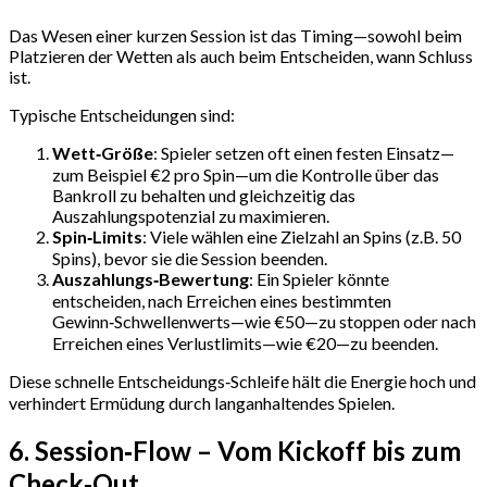
Das Wesen einer kurzen Session ist das Timing—sowohl beim
Platzieren der Wetten als auch beim Entscheiden, wann Schluss
ist.
Typische Entscheidungen sind:
Wett‑Größe
: Spieler setzen oft einen festen Einsatz—
zum Beispiel €2 pro Spin—um die Kontrolle über das
Bankroll zu behalten und gleichzeitig das
Auszahlungspotenzial zu maximieren.
Spin‑Limits
: Viele wählen eine Zielzahl an Spins (z.B. 50
Spins), bevor sie die Session beenden.
Auszahlungs‑Bewertung
: Ein Spieler könnte
entscheiden, nach Erreichen eines bestimmten
Gewinn‑Schwellenwerts—wie €50—zu stoppen oder nach
Erreichen eines Verlustlimits—wie €20—zu beenden.
Diese schnelle Entscheidungs‑Schleife hält die Energie hoch und
verhindert Ermüdung durch langanhaltendes Spielen.
6. Session‑Flow – Vom Kickoff bis zum
Check‑Out