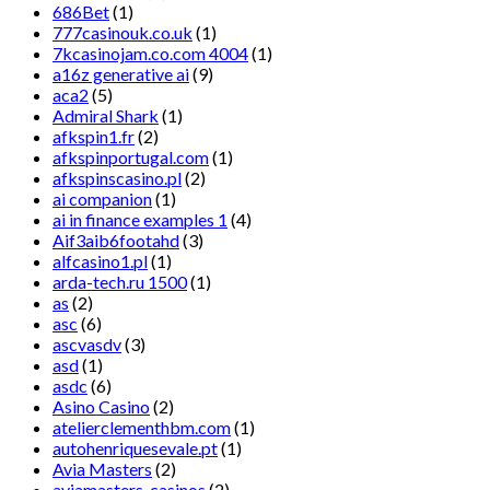
686Bet
(1)
777casinouk.co.uk
(1)
7kcasinojam.co.com 4004
(1)
a16z generative ai
(9)
aca2
(5)
Admiral Shark
(1)
afkspin1.fr
(2)
afkspinportugal.com
(1)
afkspinscasino.pl
(2)
ai companion
(1)
ai in finance examples 1
(4)
Aif3aib6footahd
(3)
alfcasino1.pl
(1)
arda-tech.ru 1500
(1)
as
(2)
asc
(6)
ascvasdv
(3)
asd
(1)
asdc
(6)
Asino Casino
(2)
atelierclementhbm.com
(1)
autohenriquesevale.pt
(1)
Avia Masters
(2)
aviamasters-casinos
(2)