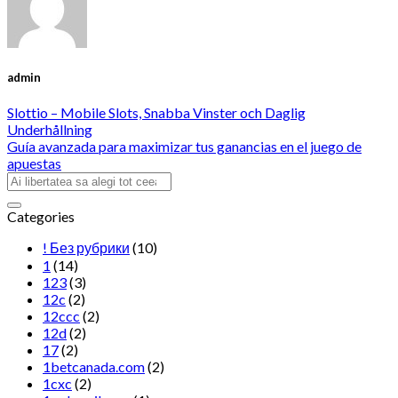
admin
Slottio – Mobile Slots, Snabba Vinster och Daglig
Underhållning
Guía avanzada para maximizar tus ganancias en el juego de
apuestas
Categories
! Без рубрики
(10)
1
(14)
123
(3)
12c
(2)
12ccc
(2)
12d
(2)
17
(2)
1betcanada.com
(2)
1cxc
(2)