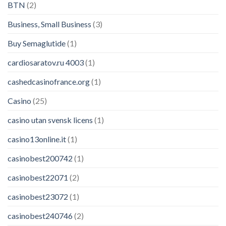
BTN
(2)
Business, Small Business
(3)
Buy Semaglutide
(1)
cardiosaratov.ru 4003
(1)
cashedcasinofrance.org
(1)
Casino
(25)
casino utan svensk licens
(1)
casino13online.it
(1)
casinobest200742
(1)
casinobest22071
(2)
casinobest23072
(1)
casinobest240746
(2)