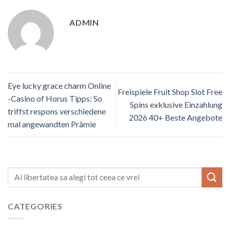
ADMIN
Eye lucky grace charm Online
Freispiele Fruit Shop Slot Free
-Casino of Horus Tipps: So
Spins exklusive Einzahlung
triffst respons verschiedene
2026 40+ Beste Angebote
mal angewandten Prämie
CATEGORIES