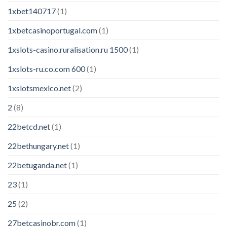
1xbet140717
(1)
1xbetcasinoportugal.com
(1)
1xslots-casino.ruralisation.ru 1500
(1)
1xslots-ru.co.com 600
(1)
1xslotsmexico.net
(2)
2
(8)
22betcd.net
(1)
22bethungary.net
(1)
22betuganda.net
(1)
23
(1)
25
(2)
27betcasinobr.com
(1)