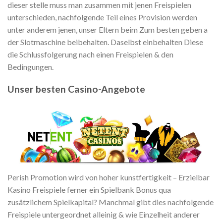
dieser stelle muss man zusammen mit jenen Freispielen
unterschieden, nachfolgende Teil eines Provision werden
unter anderem jenen, unser Eltern beim Zum besten geben a
der Slotmaschine beibehalten. Daselbst einbehalten Diese
die Schlussfolgerung nach einen Freispielen & den
Bedingungen.
Unser besten Casino-Angebote
Perish Promotion wird von hoher kunstfertigkeit – Erzielbar
Kasino Freispiele ferner ein Spielbank Bonus qua
zusätzlichem Spielkapital? Manchmal gibt dies nachfolgende
Freispiele untergeordnet alleinig & wie Einzelheit anderer