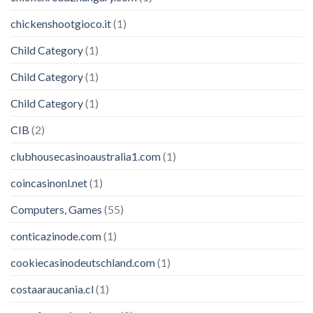
chickenshootgioco.it
(1)
Child Category
(1)
Child Category
(1)
Child Category
(1)
CIB
(2)
clubhousecasinoaustralia1.com
(1)
coincasinonl.net
(1)
Computers, Games
(55)
conticazinode.com
(1)
cookiecasinodeutschland.com
(1)
costaaraucania.cl
(1)