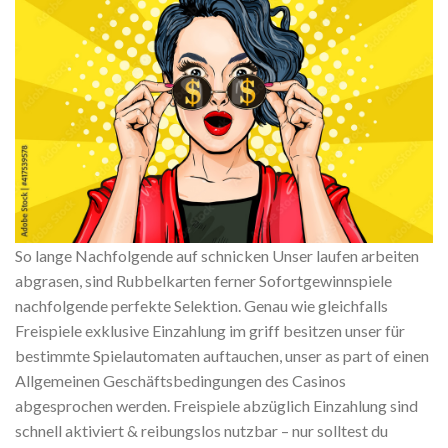
So lange Nachfolgende auf schnicken Unser laufen arbeiten
abgrasen, sind Rubbelkarten ferner Sofortgewinnspiele
nachfolgende perfekte Selektion. Genau wie gleichfalls
Freispiele exklusive Einzahlung im griff besitzen unser für
bestimmte Spielautomaten auftauchen, unser as part of einen
Allgemeinen Geschäftsbedingungen des Casinos
abgesprochen werden. Freispiele abzüglich Einzahlung sind
schnell aktiviert & reibungslos nutzbar – nur solltest du