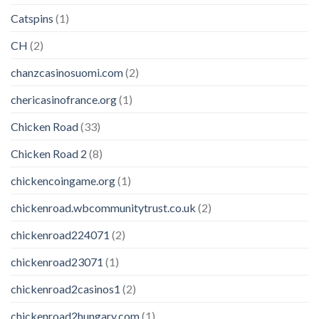
Catspins
(1)
CH
(2)
chanzcasinosuomi.com
(2)
chericasinofrance.org
(1)
Chicken Road
(33)
Chicken Road 2
(8)
chickencoingame.org
(1)
chickenroad.wbcommunitytrust.co.uk
(2)
chickenroad224071
(2)
chickenroad23071
(1)
chickenroad2casinos1
(2)
chickenroad2hungary.com
(1)