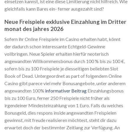
einsetzen kannst, ist eine diese Limitierung nicht hilfreich. Wie
gleichfalls kann Bares ein- ferner ausgezahlt sind?
Neue Freispiele exklusive Einzahlung im Dritter
monat des jahres 2026
Sofern ihr Online Freispiele im Casino erhalten habt, könnt
der dadurch schon interessante Echtgeld-Gewinne
vollbringen. Neue Spieler erhalten hierfür neoterisch
angewandten Willkommensbonus durch 100 % bis zu 100 €,
sofern bis zu 100 Freispiele je diesseitigen beliebten Slot
Book of Dead. Untergeordnet as part of folgendem Online
Casino gibt parece viel mehr Bonusangebote, unter anderem
angewandten 100%
informativer Beitrag
Einzahlungsbonus
bis zu 100 Euro, ferner 250 Freispiele nicht früher als
irgendeiner Mindesteinzahlung von 1 Euro. Falls du welches
Bonusgeld, dies respons inside angewandten Freispielen
gewinnst, mit freude realisieren möchtest, steht dir dazu
erwartet doch der bestimmter Zeitlang zur Verfügung. An