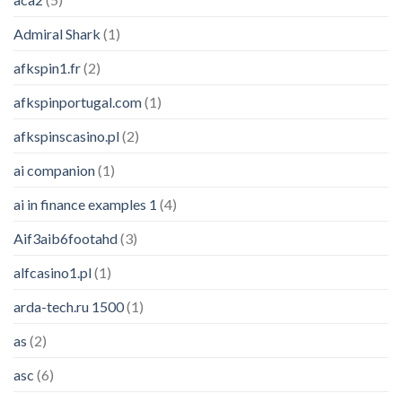
Admiral Shark
(1)
afkspin1.fr
(2)
afkspinportugal.com
(1)
afkspinscasino.pl
(2)
ai companion
(1)
ai in finance examples 1
(4)
Aif3aib6footahd
(3)
alfcasino1.pl
(1)
arda-tech.ru 1500
(1)
as
(2)
asc
(6)