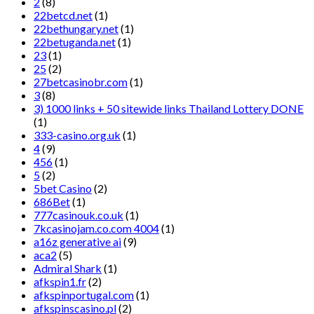
2
(8)
22betcd.net
(1)
22bethungary.net
(1)
22betuganda.net
(1)
23
(1)
25
(2)
27betcasinobr.com
(1)
3
(8)
3) 1000 links + 50 sitewide links Thailand Lottery DONE
(1)
333-casino.org.uk
(1)
4
(9)
456
(1)
5
(2)
5bet Casino
(2)
686Bet
(1)
777casinouk.co.uk
(1)
7kcasinojam.co.com 4004
(1)
a16z generative ai
(9)
aca2
(5)
Admiral Shark
(1)
afkspin1.fr
(2)
afkspinportugal.com
(1)
afkspinscasino.pl
(2)