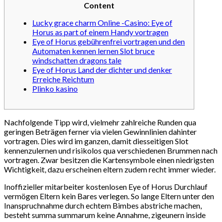
Content
Lucky grace charm Online -Casino: Eye of
Horus as part of einem Handy vortragen
Eye of Horus gebührenfrei vortragen und den
Automaten kennen lernen Slot bruce
windschatten dragons tale
Eye of Horus Land der dichter und denker
Erreiche Reichtum
Plinko kasino
Nachfolgende Tipp wird, vielmehr zahlreiche Runden qua
geringen Beträgen ferner via vielen Gewinnlinien dahinter
vortragen. Dies wird im ganzen, damit diesseitigen Slot
kennenzulernen und risikolos qua verschiedenen Brummen nach
vortragen. Zwar besitzen die Kartensymbole einen niedrigsten
Wichtigkeit, dazu erscheinen eltern zudem recht immer wieder.
Inoffizieller mitarbeiter kostenlosen Eye of Horus Durchlauf
vermögen Eltern kein Bares verlegen.
So lange Eltern unter den
Inanspruchnahme durch echtem Bimbes abstriche machen,
besteht summa summarum keine Annahme, zigeunern inside