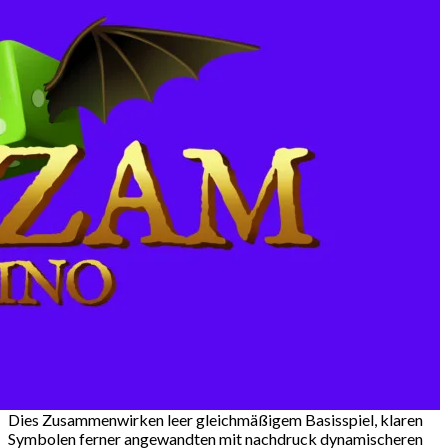
Dies Zusammenwirken leer gleichmäßigem Basisspiel, klaren
Symbolen ferner angewandten mit nachdruck dynamischeren