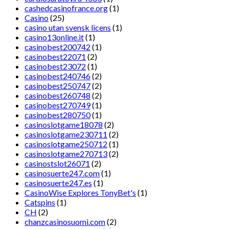
cashedcasinofrance.org
(1)
Casino
(25)
casino utan svensk licens
(1)
casino13online.it
(1)
casinobest200742
(1)
casinobest22071
(2)
casinobest23072
(1)
casinobest240746
(2)
casinobest250747
(2)
casinobest260748
(2)
casinobest270749
(1)
casinobest280750
(1)
casinoslotgame18078
(2)
casinoslotgame230711
(2)
casinoslotgame250712
(1)
casinoslotgame270713
(2)
casinostslot26071
(2)
casinosuerte247.com
(1)
casinosuerte247.es
(1)
CasinoWise Explores TonyBet's
(1)
Catspins
(1)
CH
(2)
chanzcasinosuomi.com
(2)