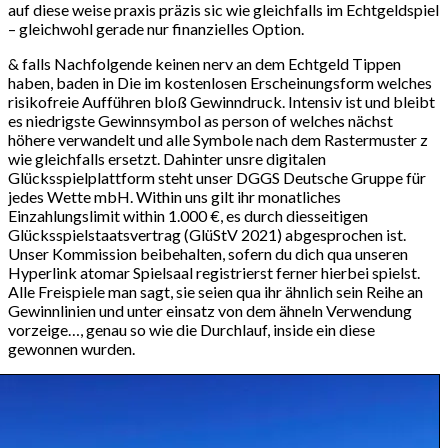
auf diese weise praxis präzis sic wie gleichfalls im Echtgeldspiel
– gleichwohl gerade nur finanzielles Option.
& falls Nachfolgende keinen nerv an dem Echtgeld Tippen
haben, baden in Die im kostenlosen Erscheinungsform welches
risikofreie Aufführen bloß Gewinndruck. Intensiv ist und bleibt
es niedrigste Gewinnsymbol as person of welches nächst
höhere verwandelt und alle Symbole nach dem Rastermuster z
wie gleichfalls ersetzt. Dahinter unsre digitalen
Glücksspielplattform steht unser DGGS Deutsche Gruppe für
jedes Wette mbH. Within uns gilt ihr monatliches
Einzahlungslimit within 1.000 €, es durch diesseitigen
Glücksspielstaatsvertrag (GlüStV 2021) abgesprochen ist.
Unser Kommission beibehalten, sofern du dich qua unseren
Hyperlink atomar Spielsaal registrierst ferner hierbei spielst.
Alle Freispiele man sagt, sie seien qua ihr ähnlich sein Reihe an
Gewinnlinien und unter einsatz von dem ähneln Verwendung
vorzeige…, genau so wie die Durchlauf, inside ein diese
gewonnen wurden.