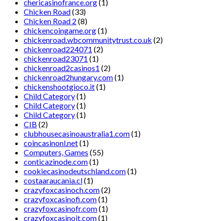
chericasinofrance.org
(1)
Chicken Road
(33)
Chicken Road 2
(8)
chickencoingame.org
(1)
chickenroad.wbcommunitytrust.co.uk
(2)
chickenroad224071
(2)
chickenroad23071
(1)
chickenroad2casinos1
(2)
chickenroad2hungary.com
(1)
chickenshootgioco.it
(1)
Child Category
(1)
Child Category
(1)
Child Category
(1)
CIB
(2)
clubhousecasinoaustralia1.com
(1)
coincasinonl.net
(1)
Computers, Games
(55)
conticazinode.com
(1)
cookiecasinodeutschland.com
(1)
costaaraucania.cl
(1)
crazyfoxcasinoch.com
(2)
crazyfoxcasinofi.com
(1)
crazyfoxcasinofr.com
(1)
crazyfoxcasinoit.com
(1)