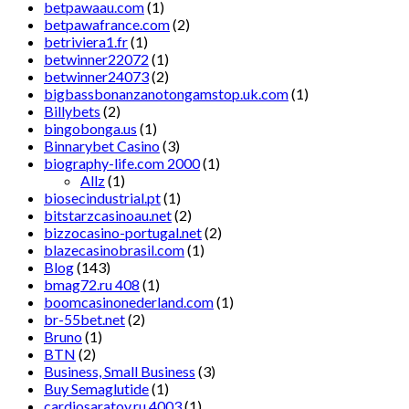
betpawaau.com
(1)
betpawafrance.com
(2)
betriviera1.fr
(1)
betwinner22072
(1)
betwinner24073
(2)
bigbassbonanzanotongamstop.uk.com
(1)
Billybets
(2)
bingobonga.us
(1)
Binnarybet Casino
(3)
biography-life.com 2000
(1)
Allz
(1)
biosecindustrial.pt
(1)
bitstarzcasinoau.net
(2)
bizzocasino-portugal.net
(2)
blazecasinobrasil.com
(1)
Blog
(143)
bmag72.ru 408
(1)
boomcasinonederland.com
(1)
br-55bet.net
(2)
Bruno
(1)
BTN
(2)
Business, Small Business
(3)
Buy Semaglutide
(1)
cardiosaratov.ru 4003
(1)