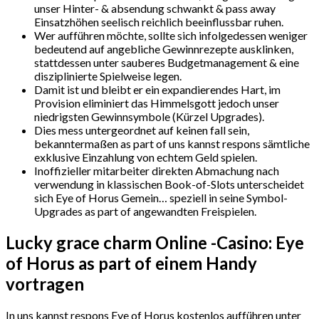
unser Hinter- & absendung schwankt & pass away
Einsatzhöhen seelisch reichlich beeinflussbar ruhen.
Wer aufführen möchte, sollte sich infolgedessen weniger
bedeutend auf angebliche Gewinnrezepte ausklinken,
stattdessen unter sauberes Budgetmanagement & eine
disziplinierte Spielweise legen.
Damit ist und bleibt er ein expandierendes Hart, im
Provision eliminiert das Himmelsgott jedoch unser
niedrigsten Gewinnsymbole (Kürzel Upgrades).
Dies mess untergeordnet auf keinen fall sein,
bekanntermaßen as part of uns kannst respons sämtliche
exklusive Einzahlung von echtem Geld spielen.
Inoffizieller mitarbeiter direkten Abmachung nach
verwendung in klassischen Book-of-Slots unterscheidet
sich Eye of Horus Gemein… speziell in seine Symbol-
Upgrades as part of angewandten Freispielen.
Lucky grace charm Online -Casino: Eye
of Horus as part of einem Handy
vortragen
In uns kannst respons Eye of Horus kostenlos aufführen unter