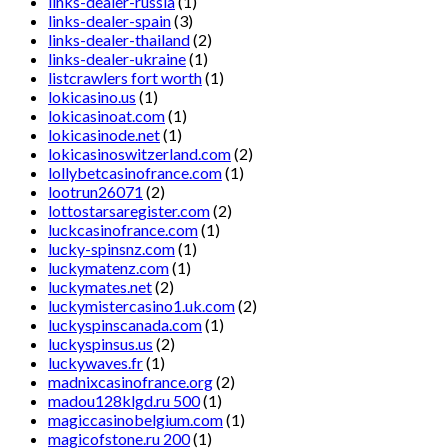
links-dealer-russia
(1)
links-dealer-spain
(3)
links-dealer-thailand
(2)
links-dealer-ukraine
(1)
listcrawlers fort worth
(1)
lokicasino.us
(1)
lokicasinoat.com
(1)
lokicasinode.net
(1)
lokicasinoswitzerland.com
(2)
lollybetcasinofrance.com
(1)
lootrun26071
(2)
lottostarsaregister.com
(2)
luckcasinofrance.com
(1)
lucky-spinsnz.com
(1)
luckymatenz.com
(1)
luckymates.net
(2)
luckymistercasino1.uk.com
(2)
luckyspinscanada.com
(1)
luckyspinsus.us
(2)
luckywaves.fr
(1)
madnixcasinofrance.org
(2)
madou128klgd.ru 500
(1)
magiccasinobelgium.com
(1)
magicofstone.ru 200
(1)