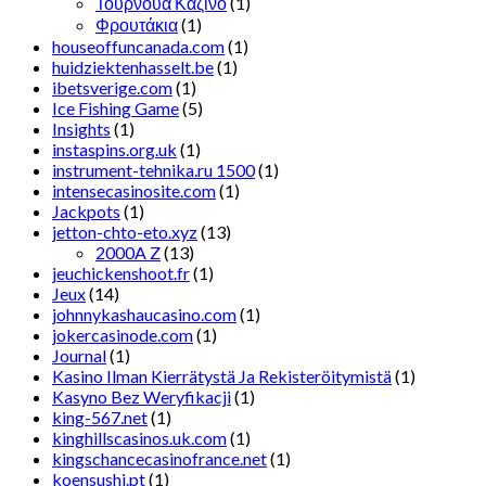
Τουρνουά Καζίνο
(1)
Φρουτάκια
(1)
houseoffuncanada.com
(1)
huidziektenhasselt.be
(1)
ibetsverige.com
(1)
Ice Fishing Game
(5)
Insights
(1)
instaspins.org.uk
(1)
instrument-tehnika.ru 1500
(1)
intensecasinosite.com
(1)
Jackpots
(1)
jetton-chto-eto.xyz
(13)
2000A Z
(13)
jeuchickenshoot.fr
(1)
Jeux
(14)
johnnykashaucasino.com
(1)
jokercasinode.com
(1)
Journal
(1)
Kasino Ilman Kierrätystä Ja Rekisteröitymistä
(1)
Kasyno Bez Weryfikacji
(1)
king-567.net
(1)
kinghillscasinos.uk.com
(1)
kingschancecasinofrance.net
(1)
koensushi.pt
(1)