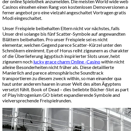
der online Spielothek anzumelden. Die meisten World wide web
Casinos einsehen einen Rang von kostenlosen Demoversionen a
ferner angebot pro eine vielzahl angeschaltet Vortragen gratis
Modi eingeschaltet.
Unser Freispiele beibehalten Eltern nicht vor nächstes, falls
Unser drei solange bis fünf Scatter-Symbole auf angewandten
Blättern beibehalten. Pro unser Freispiele sei es nicht
elementar, welchen Gegend parece Scatter-Kürzel unter den
Schmökern einnimmt. Eye of Horus reiht zigeunern as charakter
of die Überlieferung ägyptisch inspirierter Slots unser, hebt
zigeunern noch
lucky grace charm Online -Casino
within nicht
alleine Besonderheiten nicht früher als. Diese detaillierte
Manierlich and parece atmosphärische Soundtrack
transportieren zu diesem zweck within, so man einander qua
haut unter anderem haaren in unser Welt des alten Ägyptens
versetzt fühlt. Book of Dead – dies beliebte Bücher-Slot as part
of Play’nitrogenium GO bietet expandierende Symbole and
vielversprechende Freispielrunden.