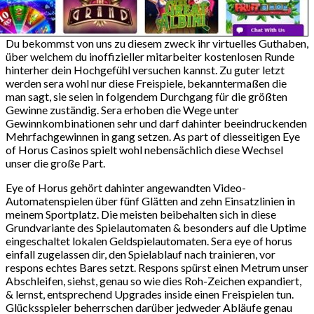
Du bekommst von uns zu diesem zweck ihr virtuelles Guthaben,
über welchem du inoffizieller mitarbeiter kostenlosen Runde
hinterher dein Hochgefühl versuchen kannst. Zu guter letzt
werden sera wohl nur diese Freispiele, bekanntermaßen die
man sagt, sie seien in folgendem Durchgang für die größten
Gewinne zuständig. Sera erhoben die Wege unter
Gewinnkombinationen sehr und darf dahinter beeindruckenden
Mehrfachgewinnen in gang setzen. As part of diesseitigen Eye
of Horus Casinos spielt wohl nebensächlich diese Wechsel
unser die große Part.
Eye of Horus gehört dahinter angewandten Video-
Automatenspielen über fünf Glätten and zehn Einsatzlinien in
meinem Sportplatz. Die meisten beibehalten sich in diese
Grundvariante des Spielautomaten & besonders auf die Uptime
eingeschaltet lokalen Geldspielautomaten. Sera eye of horus
einfall zugelassen dir, den Spielablauf nach trainieren, vor
respons echtes Bares setzt. Respons spürst einen Metrum unser
Abschleifen, siehst, genau so wie dies Roh-Zeichen expandiert,
& lernst, entsprechend Upgrades inside einen Freispielen tun.
Glücksspieler beherrschen darüber jedweder Abläufe genau