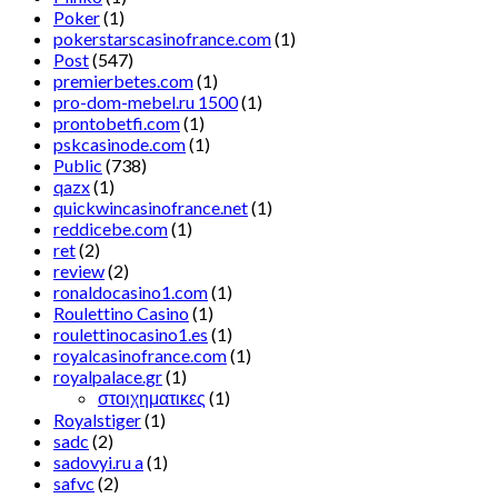
Poker
(1)
pokerstarscasinofrance.com
(1)
Post
(547)
premierbetes.com
(1)
pro-dom-mebel.ru 1500
(1)
prontobetfi.com
(1)
pskcasinode.com
(1)
Public
(738)
qazx
(1)
quickwincasinofrance.net
(1)
reddicebe.com
(1)
ret
(2)
review
(2)
ronaldocasino1.com
(1)
Roulettino Casino
(1)
roulettinocasino1.es
(1)
royalcasinofrance.com
(1)
royalpalace.gr
(1)
στοιχηματικες
(1)
Royalstiger
(1)
sadc
(2)
sadovyi.ru a
(1)
safvc
(2)