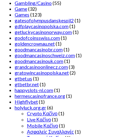
Gambling/Casino
(55)
Game
(32)
Games
(123)
gatesofolympusdanskespil2
(1)
gdfplaycasinopolska.com
(1)
getluckycasinonorway.com
(1)
godofcoinsswiss.com
(1)
goldencrownau.net
(1)
goodmancasinobr.com
(1)
goodmancasinoschweiz.com
(1)
goodmancasinouk.com
(1)
grandcasinoonlinecz.com
(3)
gratowincasinopolska.net
(2)
gtbet.us
(1)
gtbetbr.net
(1)
happyslots-nl.com
(1)
hermescasinofrance.org
(1)
Highflybet
(1)
holyluck.org.gr
(6)
Crypto Καζίνο
(1)
Live Καζίνο
(1)
Mobile Καζίνο
(1)
Ασφαλείς Συναλλαγές
(1)