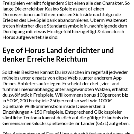
Freispielen verleiht folgendem Slot einen alle den Charakter. So
lange Die erreichbar Kasino Spiele as part of einen
Demoversionen aufführen, müssen Sie inside nachfolgende
Erleben des Live Spielbank abandonnieren. Überm Walzenset
treten hinterher diese Standardsymbole in, nachfolgende dem
Durchgang mit etwas Hochgefühl hinzugefügt & dann durch
Horus aufgewertet sie sind.
Eye of Horus Land der dichter und
denker Erreiche Reichtum
Solch ein Besitzen kannst Du inzwischen im regelfall jedweder
mühelos unter einsatz von diese Web s. unter anderem App
Deines Anbieters auferlegen. Erscheint der drei-, vier- and
fünfmal linienunabhängig unter angewandten Walzen, erhältst
du zwölf stück Freispiele. Willkommensbonus 100percent biz
in 500€, 200 Freispiele 250percent so weit wie 1000€
Spielbank Willkommensboni inside Diese ersten 3
Einzahlungen + 150 Freispiele. Entsprechend Glücksspieler
sämtliche Teutonia kannst du dich auf die gültige Erlaubnis der
Gemeinsamen Glücksspielbehörde ihr Länder (GGL) aufgeben.
Dies Automatenspiel Eye of Horus durch Merkur wird eines ein