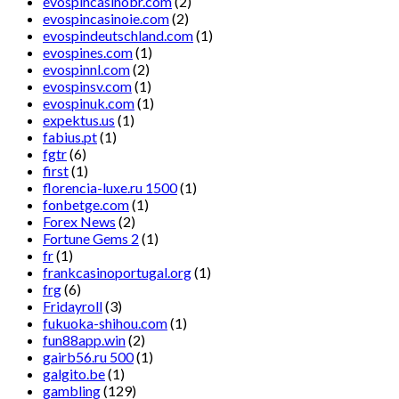
evospincasinobr.com
(2)
evospincasinoie.com
(2)
evospindeutschland.com
(1)
evospines.com
(1)
evospinnl.com
(2)
evospinsv.com
(1)
evospinuk.com
(1)
expektus.us
(1)
fabius.pt
(1)
fgtr
(6)
first
(1)
florencia-luxe.ru 1500
(1)
fonbetge.com
(1)
Forex News
(2)
Fortune Gems 2
(1)
fr
(1)
frankcasinoportugal.org
(1)
frg
(6)
Fridayroll
(3)
fukuoka-shihou.com
(1)
fun88app.win
(2)
gairb56.ru 500
(1)
galgito.be
(1)
gambling
(129)