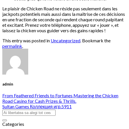
Le plaisir de Chicken Road ne réside pas seulement dans les
jackpots potentiels mais aussi dans la maîtrise de ces décisions
en une fraction de seconde qui rendent chaque round palpitant
et excitant. Prenez votre téléphone, appuyez sur « jouer », et
laissez la chicken vous guider vers des gains rapides !
This entry was posted in
Uncategorized
. Bookmark the
permalink
.
admin
From Feathered Friends to Fortunes Mastering the Chicken
Road Casino for Cash Prizes & Thrills.
Sultan Games Коллекция игр.5911
Categories