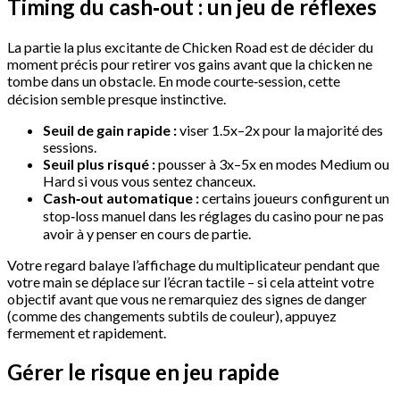
Timing du cash‑out : un jeu de réflexes
La partie la plus excitante de Chicken Road est de décider du
moment précis pour retirer vos gains avant que la chicken ne
tombe dans un obstacle. En mode courte‑session, cette
décision semble presque instinctive.
Seuil de gain rapide :
viser 1.5x–2x pour la majorité des
sessions.
Seuil plus risqué :
pousser à 3x–5x en modes Medium ou
Hard si vous vous sentez chanceux.
Cash‑out automatique :
certains joueurs configurent un
stop‑loss manuel dans les réglages du casino pour ne pas
avoir à y penser en cours de partie.
Votre regard balaye l’affichage du multiplicateur pendant que
votre main se déplace sur l’écran tactile – si cela atteint votre
objectif avant que vous ne remarquiez des signes de danger
(comme des changements subtils de couleur), appuyez
fermement et rapidement.
Gérer le risque en jeu rapide