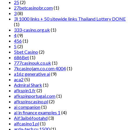
25
(2)
27betcasinobr.com
(1)
3
(8)
3) 1000 links + 50 sitewide links Thailand Lottery DONE
(1)
333-casino.org.uk
(1)
4
(9)
456
(1)
5
(2)
5bet Casino
(2)
686Bet
(1)
777casinouk.co.uk
(1)
7kcasinojam.co.com 4004
(1)
a16z generative ai
(9)
aca2
(5)
Admiral Shark
(1)
afkspin1.fr
(2)
afkspinportugal.com
(1)
afkspinscasino.pl
(2)
ai companion
(1)
ai in finance examples 1
(4)
Aif3aib6footahd
(3)
alfcasino1.pl
(1)
arda-tech.ru 1500
(1)