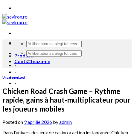
Skip
to
content
Produse
Contacteaza-ne
-
-
Uncategorized
-
Chicken Road Crash Game – Rythme
rapide, gains à haut‑multiplicateur pour
les joueurs mobiles
Posted on
9 aprilie 2026
by
admin
Dans l’univers des jeux de casino à action instantanée, Chicken