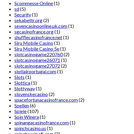
Scommesse Online
(1)
sd
(5)
Security
(1)
sekabettr.org
(2)
sevencasinoonline.uk.com
(1)
sgcasinofrance.org
(1)
shufflecasinofrance.net
(1)
Siru Mobile Casino
(1)
Siru Mobile Casino 5e
(1)
slotcasinogame220760
(2)
slotcasinogame26071
(1)
slotcasinogame27072
(2)
slotlairportugal.com
(1)
Slots
(1)
Slottica
(1)
Slottyway
(1)
slovenskecasino
(2)
spacefortunacasinofrance.com
(2)
Spellen
(6)
Spiele
(107)
Spin Winera
(1)
spinangacasinofrance.com
(1)
spinchcasino.us
(1)
spinchcasinofi.com
(2)