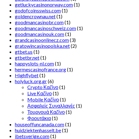
getluckycasinonorway.com
(1)
godofcoinsswiss.com
(1)
goldencrownau.net
(1)
goodmancasinobr.com
(1)
goodmancasinoschweiz.com
(1)
goodmancasinouk.com
(1)
grandcasinoonlinecz.com
(3)
gratowincasinopolska.net
(2)
gtbet.us
(1)
gtbetbr.net
(1)
happyslots-nl.com
(1)
hermescasinofrance.org
(1)
Highflybet
(1)
holyluck.org.gr
(6)
Crypto Καζίνο
(1)
Live Καζίνο
(1)
Mobile Καζίνο
(1)
Ασφαλείς Συναλλαγές
(1)
Τουρνουά Καζίνο
(1)
Φρουτάκια
(1)
houseoffuncanada.com
(1)
huidziektenhasselt.be
(1)
ibetsverige.com
(1)