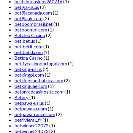
bestslotcasinos260716
(1)
bet9ja-us.us
(2)
bet9jacanada.com
(1)
bet9jauk.com
(2)
betboombrasil.net
(1)
betboompl.com
(1)
Betcleo Casino
(2)
betibet.us
(1)
betibetit.com
(1)
betibetsl.com
(1)
Betida Casino
(1)
betifycasinoportugal.com
(1)
betking-us.us
(2)
betkingpl.com
(1)
betkingsouthafrica.com
(2)
betkinguae.com
(1)
betonredcasinosite.com
(1)
Betory
(1)
betpawa-us.us
(1)
betpawaau.com
(1)
betpawafrance.com
(2)
betriviera1.fr
(1)
betwinner22072
(1)
betwinner24073
(2)