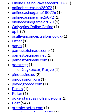
Online Casino Paysafecard 10€
(1)
onlinebestcasino26072
(1)
onlinecasinogame180726
(1)
onlinecasinogame26072
(1)
onlinecasinogame27073
(1)
Onlyspins Online Casino
(1)
opih
(7)
osullivanconceptsalons.co.uk
(1)
Other
(1)
pages
(1)
pamestoiximade.com
(1)
pamestoiximagr.net
(1)
pamestoiximanl.com
(1)
pdeste.gr
(1)
Συγκρίσεις Καζίνο
(1)
pinocasino.us
(2)
pinocasinonl.org
(1)
playiogreece.com
(1)
Plinko
(1)
Poker
(1)
pokerstarscasinofrance.com
(1)
Post
(547)
premierbetes.com
(1)