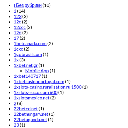
! Без рубрики
(10)
1
(14)
123
(3)
12c
(2)
12ccc
(2)
12d
(2)
17
(2)
1betcanada.com
(2)
1cxc
(2)
1gobrasil.com
(1)
1x
(3)
1xbet.net.gr
(1)
Mobile App
(1)
1xbet140717
(1)
1xbetcasinoportugal.com
(1)
1xslots-casino.ruralisation.ru 1500
(1)
1xslots-ru.co.com 600
(1)
1xslotsmexico.net
(2)
2
(8)
22betcd.net
(1)
22bethungary.net
(1)
22betuganda.net
(1)
23
(1)