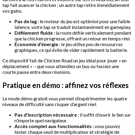
tap fait avancer la chicken ; un autre tap retire immédiatement
vos gains.
Pas de lag :
le moteur du jeu est optimisé pour une faible
latence, votre tap se traduit instantanément en gameplay.
Défilement fluide :
la route défile verticalement pendant
que la chicken progresse, offrant un retour en temps réel.
Économie d’énergie :
le jeu utilise peu de ressources
graphiques, ce qui évite de vider rapidement la batterie.
Ce dispositif fait de Chicken Road un jeu idéal pour jouer « en
déplacement » – que vous attendiez un bus ou fassiez une
courte pause entre deux réunions.
Pratique en démo : affinez vos réflexes
Le mode démo gratuit vous permet d’expérimenter les quatre
niveaux de difficulté sans risquer d’argent réel.
Pas d’inscription nécessaire :
il suffit d’ouvrir le lien sur
n’importe quel navigateur.
Accès complet aux fonctionnalités :
vous pouvez
tester chaque seuil de multiplicateur et stratégie de