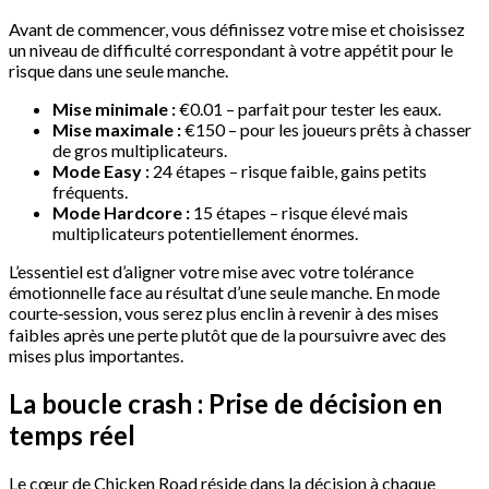
Avant de commencer, vous définissez votre mise et choisissez
un niveau de difficulté correspondant à votre appétit pour le
risque dans une seule manche.
Mise minimale :
€0.01 – parfait pour tester les eaux.
Mise maximale :
€150 – pour les joueurs prêts à chasser
de gros multiplicateurs.
Mode Easy :
24 étapes – risque faible, gains petits
fréquents.
Mode Hardcore :
15 étapes – risque élevé mais
multiplicateurs potentiellement énormes.
L’essentiel est d’aligner votre mise avec votre tolérance
émotionnelle face au résultat d’une seule manche. En mode
courte‑session, vous serez plus enclin à revenir à des mises
faibles après une perte plutôt que de la poursuivre avec des
mises plus importantes.
La boucle crash : Prise de décision en
temps réel
Le cœur de Chicken Road réside dans la décision à chaque