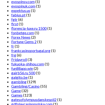
evospinsv.com
(1)
evospinuk.com
(1)
expektus.us
(1)
fabius.pt
(1)
fgtr
(6)
first
(1)
florencia-luxe.ru 1500
(1)
fonbetge.com
(1)
Forex News
(2)
Fortune Gems 2
(1)
fr
(1)
frankcasinoportugal.org
(1)
frg
(6)
Fridayroll
(3)
fukuoka-shihou.com
(1)
fun88app.win
(2)
gairb56.ru 500
(1)
galgito.be
(1)
gambling
(129)
Gambling/Casino
(55)
Game
(32)
Games
(123)
gatesofolympusdanskespil2
(1)
gdfplaycasinopolska.com
(1)