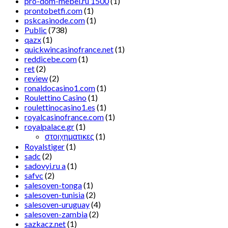
pro-dom-mebel.ru 1500
(1)
prontobetfi.com
(1)
pskcasinode.com
(1)
Public
(738)
qazx
(1)
quickwincasinofrance.net
(1)
reddicebe.com
(1)
ret
(2)
review
(2)
ronaldocasino1.com
(1)
Roulettino Casino
(1)
roulettinocasino1.es
(1)
royalcasinofrance.com
(1)
royalpalace.gr
(1)
στοιχηματικες
(1)
Royalstiger
(1)
sadc
(2)
sadovyi.ru a
(1)
safvc
(2)
salesoven-tonga
(1)
salesoven-tunisia
(2)
salesoven-uruguay
(4)
salesoven-zambia
(2)
sazkacz.net
(1)