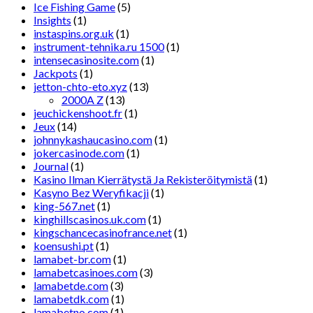
Ice Fishing Game
(5)
Insights
(1)
instaspins.org.uk
(1)
instrument-tehnika.ru 1500
(1)
intensecasinosite.com
(1)
Jackpots
(1)
jetton-chto-eto.xyz
(13)
2000A Z
(13)
jeuchickenshoot.fr
(1)
Jeux
(14)
johnnykashaucasino.com
(1)
jokercasinode.com
(1)
Journal
(1)
Kasino Ilman Kierrätystä Ja Rekisteröitymistä
(1)
Kasyno Bez Weryfikacji
(1)
king-567.net
(1)
kinghillscasinos.uk.com
(1)
kingschancecasinofrance.net
(1)
koensushi.pt
(1)
lamabet-br.com
(1)
lamabetcasinoes.com
(3)
lamabetde.com
(3)
lamabetdk.com
(1)
lamabetno.com
(1)