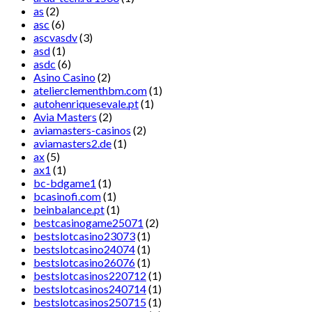
as
(2)
asc
(6)
ascvasdv
(3)
asd
(1)
asdc
(6)
Asino Casino
(2)
atelierclementhbm.com
(1)
autohenriquesevale.pt
(1)
Avia Masters
(2)
aviamasters-casinos
(2)
aviamasters2.de
(1)
ax
(5)
ax1
(1)
bc-bdgame1
(1)
bcasinofi.com
(1)
beinbalance.pt
(1)
bestcasinogame25071
(2)
bestslotcasino23073
(1)
bestslotcasino24074
(1)
bestslotcasino26076
(1)
bestslotcasinos220712
(1)
bestslotcasinos240714
(1)
bestslotcasinos250715
(1)