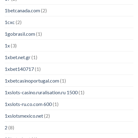
1betcanada.com
(2)
1cxc
(2)
1gobrasil.com
(1)
1x
(3)
1xbet.net.gr
(1)
1xbet140717
(1)
1xbetcasinoportugal.com
(1)
1xslots-casino.ruralisation.ru 1500
(1)
1xslots-ru.co.com 600
(1)
1xslotsmexico.net
(2)
2
(8)