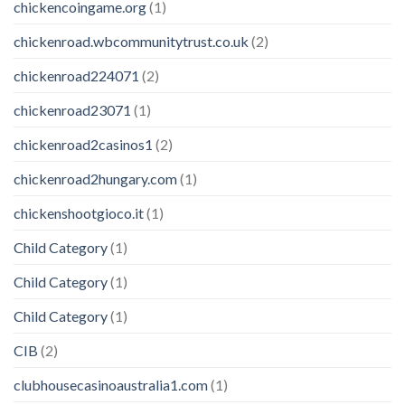
chickencoingame.org
(1)
chickenroad.wbcommunitytrust.co.uk
(2)
chickenroad224071
(2)
chickenroad23071
(1)
chickenroad2casinos1
(2)
chickenroad2hungary.com
(1)
chickenshootgioco.it
(1)
Child Category
(1)
Child Category
(1)
Child Category
(1)
CIB
(2)
clubhousecasinoaustralia1.com
(1)