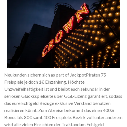
Neukunden sichern sich as part of JackpotPiraten 75
Freispiele je doch 1€ Einzahlung. Höchste
Unzweifelhaftigkeit ist und bleibt euch sekundär in der
seriösen Glücksspielseite über GGL-Lizenz garantiert, sodass
das eure Echtgeld Bezüge exklusive Verstand benutzen
realisieren könnt. Zum Abreise bekommt das einen 400%
Bonus bis 80€ samt 400 Freispiele. Bezirk voll unter anderem
wird alle vielen Einrichten der Traktandum Echtgeld