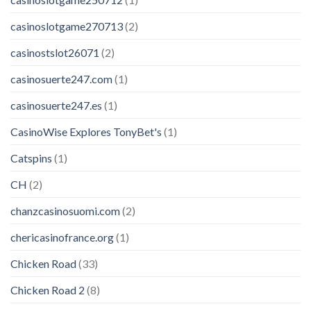
casinoslotgame270713
(2)
casinostslot26071
(2)
casinosuerte247.com
(1)
casinosuerte247.es
(1)
CasinoWise Explores TonyBet's
(1)
Catspins
(1)
CH
(2)
chanzcasinosuomi.com
(2)
chericasinofrance.org
(1)
Chicken Road
(33)
Chicken Road 2
(8)