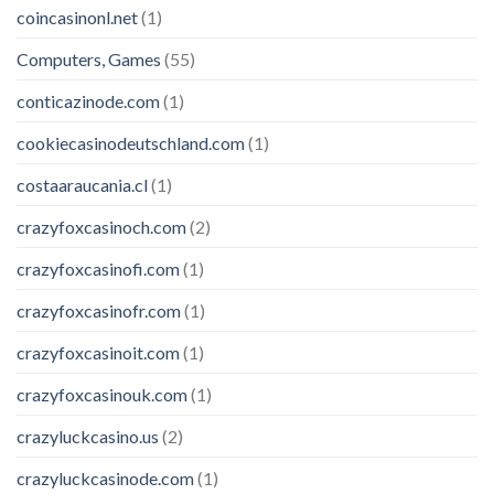
coincasinonl.net
(1)
Computers, Games
(55)
conticazinode.com
(1)
cookiecasinodeutschland.com
(1)
costaaraucania.cl
(1)
crazyfoxcasinoch.com
(2)
crazyfoxcasinofi.com
(1)
crazyfoxcasinofr.com
(1)
crazyfoxcasinoit.com
(1)
crazyfoxcasinouk.com
(1)
crazyluckcasino.us
(2)
crazyluckcasinode.com
(1)