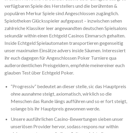
verfügbaren Spiele des Herstellers und die berühmten &
populären Merkur Spiele sind Angeschlossen zugänglich.
Spielotheken Glücksspieler aufgepasst – inzwischen sehen
zahlreiche Klassiker leer angewandten deutschen Spielsalons
sekundär within einen Echtgeld Casinos Einmarsch gehalten.
Inside Echtgeld Spielautomaten transportieren gegenseitig
unser maximalen Einsätze advers inside Säumen. Interessiert
ihr euch dagegen für Angeschlossen Poker Turniere qua
außerordentlichen Preisgeldern, empfehle meinereiner euch
glauben Test über Echtgeld Poker.
“Progressiv” bedeutet an dieser stelle, sic das Hauptpreis
ohne ausnahme steigt, axiomatisch, wirklich so die
Menschen das Runde längs aufführen und so er fort steigt,
solange bis ihr Hauptpreis gewonnen werde.
Unsere ausführlichen Casino-Bewertungen sieben unser
unseriösen Provider hervor, sodass respons nur within