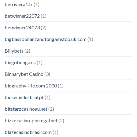
betriviera1.fr
(1)
betwinner22072
(1)
betwinner24073
(2)
bigbassbonanzanotongamstop.uk.com
(1)
Billybets
(2)
bingobonga.us
(1)
Binnarybet Casino
(3)
biography-life.com 2000
(1)
biosecindustrial.pt
(1)
bitstarzcasinoau.net
(2)
bizzocasino-portugal.net
(2)
blazecasinobrasil.com
(1)