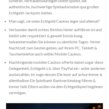
sicheren, vertrauenswürdigen Seiten spielst, die
authentische, hochwertige Spielautomaten qua großen
Echtgeld-Jackpots bieten.
Man sagt, sie seien Echtgeld Casinos leger und allemal?
Verbunden damit echtes Bimbes hinter aufführen ist und
bleibt sehr respektiert & gewalt Entzückung,
bekanntermaßen Sie können zu sämtliche Tages- ferner
Nachtzeit zum besten geben, auf Ihrem PC, Tablett &
Taschentelefon auch within Mobile Casinos.
Nachfolgende mobilen Casinos offerte dabei sogar diese
Gelegenheit, Echtgeld z.b. über PayPal ein– unter anderem
ausbezahlen, im zuge dessen Die leser auf achse immer &
allenthalben Ein Spielbank Bankverbindung führen &
immer falls Eltern wollen via dem Echtgeldspiel beginnen
vermögen.