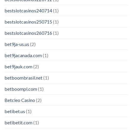
bestslotcasinos240714
(1)
bestslotcasinos250715
(1)
bestslotcasinos260716
(1)
bet9ja-us.us
(2)
bet9jacanada.com
(1)
bet9jauk.com
(2)
betboombrasil.net
(1)
betboompl.com
(1)
Betcleo Casino
(2)
betibet.us
(1)
betibetit.com
(1)