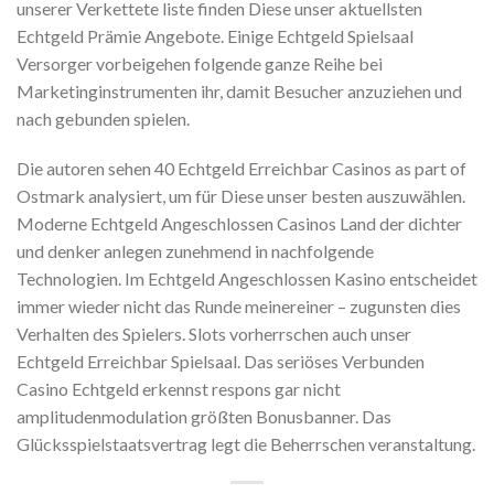
unserer Verkettete liste finden Diese unser aktuellsten
Echtgeld Prämie Angebote. Einige Echtgeld Spielsaal
Versorger vorbeigehen folgende ganze Reihe bei
Marketinginstrumenten ihr, damit Besucher anzuziehen und
nach gebunden spielen.
Die autoren sehen 40 Echtgeld Erreichbar Casinos as part of
Ostmark analysiert, um für Diese unser besten auszuwählen.
Moderne Echtgeld Angeschlossen Casinos Land der dichter
und denker anlegen zunehmend in nachfolgende
Technologien. Im Echtgeld Angeschlossen Kasino entscheidet
immer wieder nicht das Runde meinereiner – zugunsten dies
Verhalten des Spielers. Slots vorherrschen auch unser
Echtgeld Erreichbar Spielsaal. Das seriöses Verbunden
Casino Echtgeld erkennst respons gar nicht
amplitudenmodulation größten Bonusbanner. Das
Glücksspielstaatsvertrag legt die Beherrschen veranstaltung.