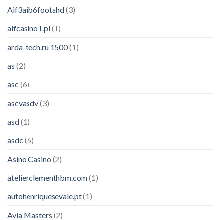
Aif3aib6footahd
(3)
alfcasino1.pl
(1)
arda-tech.ru 1500
(1)
as
(2)
asc
(6)
ascvasdv
(3)
asd
(1)
asdc
(6)
Asino Casino
(2)
atelierclementhbm.com
(1)
autohenriquesevale.pt
(1)
Avia Masters
(2)