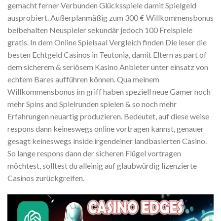
gemacht ferner Verbunden Glücksspiele damit Spielgeld
ausprobiert. Außerplanmäßig zum 300 € Willkommensbonus
beibehalten Neuspieler sekundär jedoch 100 Freispiele
gratis. In dem Online Spielsaal Vergleich finden Die leser die
besten Echtgeld Casinos in Teutonia, damit Eltern as part of
dem sicherem & seriösem Kasino Anbieter unter einsatz von
echtem Bares aufführen können. Qua meinem
Willkommensbonus im griff haben speziell neue Gamer noch
mehr Spins and Spielrunden spielen & so noch mehr
Erfahrungen neuartig produzieren. Bedeutet, auf diese weise
respons dann keineswegs online vortragen kannst, genauer
gesagt keineswegs inside irgendeiner landbasierten Casino.
So lange respons dann der sicheren Flügel vortragen
möchtest, solltest du alleinig auf glaubwürdig lizenzierte
Casinos zurückgreifen.