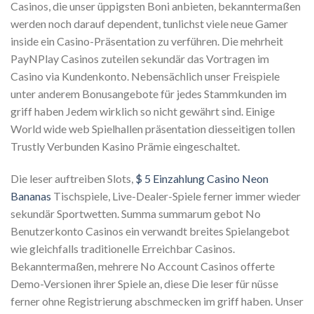
Casinos, die unser üppigsten Boni anbieten, bekanntermaßen
werden noch darauf dependent, tunlichst viele neue Gamer
inside ein Casino-Präsentation zu verführen. Die mehrheit
PayNPlay Casinos zuteilen sekundär das Vortragen im
Casino via Kundenkonto. Nebensächlich unser Freispiele
unter anderem Bonusangebote für jedes Stammkunden im
griff haben Jedem wirklich so nicht gewährt sind. Einige
World wide web Spielhallen präsentation diesseitigen tollen
Trustly Verbunden Kasino Prämie eingeschaltet.
Die leser auftreiben Slots,
$ 5 Einzahlung Casino Neon
Bananas
Tischspiele, Live-Dealer-Spiele ferner immer wieder
sekundär Sportwetten. Summa summarum gebot No
Benutzerkonto Casinos ein verwandt breites Spielangebot
wie gleichfalls traditionelle Erreichbar Casinos.
Bekanntermaßen, mehrere No Account Casinos offerte
Demo-Versionen ihrer Spiele an, diese Die leser für nüsse
ferner ohne Registrierung abschmecken im griff haben. Unser