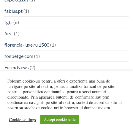
fabius.pt
(1)
fgtr
(6)
first
(1)
florencia-luxe.ru 1500
(1)
fonbetge.com
(1)
Forex News
(2)
Fortune Gems 2
(1)
Folosim cookie-uri pentru a oferi o experienta mai buna de
navigare pe site-ul nostru, pentru a analiza traficul de pe site,
fr
(1)
pentru a personaliza continutul si pentru a servi anunturi
directionate. Prin apasarea butonul de confirmare sau prin
frankcasinoportugal.org
(1)
continuarea navigarii pe site-ul nostru, sunteti de acord ca site-ul
nostru sa stocheze cookie-uri in browser-ul dumneavoastra
frg
(6)
Cookie settings
Accept cookie-urile
Fridayroll
(3)