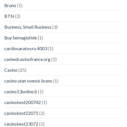
Bruno
(1)
BTN
(2)
Business, Small Business
(3)
Buy Semaglutide
(1)
cardiosaratov.ru 4003
(1)
cashedcasinofrance.org
(1)
Casino
(25)
casino utan svensk licens
(1)
casino13online.it
(1)
casinobest200742
(1)
casinobest22071
(2)
casinobest23072
(1)