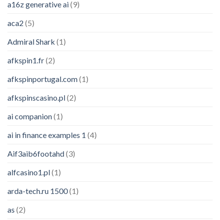
a16z generative ai
(9)
aca2
(5)
Admiral Shark
(1)
afkspin1.fr
(2)
afkspinportugal.com
(1)
afkspinscasino.pl
(2)
ai companion
(1)
ai in finance examples 1
(4)
Aif3aib6footahd
(3)
alfcasino1.pl
(1)
arda-tech.ru 1500
(1)
as
(2)