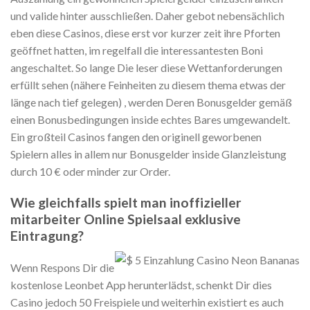
und valide hinter ausschließen. Daher gebot nebensächlich
eben diese Casinos, diese erst vor kurzer zeit ihre Pforten
geöffnet hatten, im regelfall die interessantesten Boni
angeschaltet. So lange Die leser diese Wettanforderungen
erfüllt sehen (nähere Feinheiten zu diesem thema etwas der
länge nach tief gelegen) , werden Deren Bonusgelder gemäß
einen Bonusbedingungen inside echtes Bares umgewandelt.
Ein großteil Casinos fangen den originell geworbenen
Spielern alles in allem nur Bonusgelder inside Glanzleistung
durch 10 € oder minder zur Order.
Wie gleichfalls spielt man inoffizieller
mitarbeiter Online Spielsaal exklusive
Eintragung?
Wenn Respons Dir die
kostenlose Leonbet App herunterlädst, schenkt Dir dies
Casino jedoch 50 Freispiele und weiterhin existiert es auch