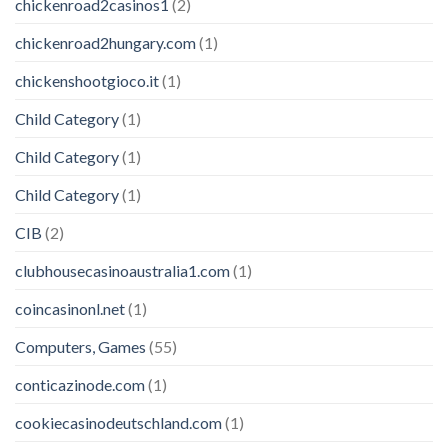
chickenroad2casinos1
(2)
chickenroad2hungary.com
(1)
chickenshootgioco.it
(1)
Child Category
(1)
Child Category
(1)
Child Category
(1)
CIB
(2)
clubhousecasinoaustralia1.com
(1)
coincasinonl.net
(1)
Computers, Games
(55)
conticazinode.com
(1)
cookiecasinodeutschland.com
(1)