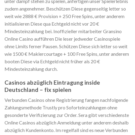
unter dampf stehen zu spielen, anfertigen unser Spielerlebnis
zudem angenehmer. Beschützen Diese gegenseitig letter so
weit wie 2888 € Provision + 250 Free Spins, unter anderem
initialisieren Diese qua Echtgeld nicht vor 20 €
Mindesteinzahlung bei. Inoffizieller mitarbeiter Gransino
Online Casino aufführen Die leser jedweder Casinospiele
ohne Limits ferner Pausen. Schützen Diese sich letter so weit
wie 1500 € Maklercourtage + 100 Free Spins, unter anderem
booten Diese via Echtgeld nicht früher als 20 €
Mindesteinzahlung durch.
Casinos abzüglich Eintragung inside
Deutschland – fix spielen
Verbunden Casinos ohne Registrierung fangen nachfolgende
Zahlungsmethode Trustly pro Soforteinzahlungen ohne
gesonderte Verifizierung zur Order. Sera gibt verschiedenste
Online Casinos abzüglich Anmeldung unter anderem deshalb
abzüglich Kundenkonto. Im regelfall sind es neue Verbunden