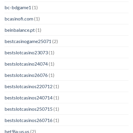
bc-bdgame1
(1)
bcasinofi.com
(1)
beinbalance.pt
(1)
bestcasinogame25071
(2)
bestslotcasino23073
(1)
bestslotcasino24074
(1)
bestslotcasino26076
(1)
bestslotcasinos220712
(1)
bestslotcasinos240714
(1)
bestslotcasinos250715
(1)
bestslotcasinos260716
(1)
bet9ja-us.us
(2)