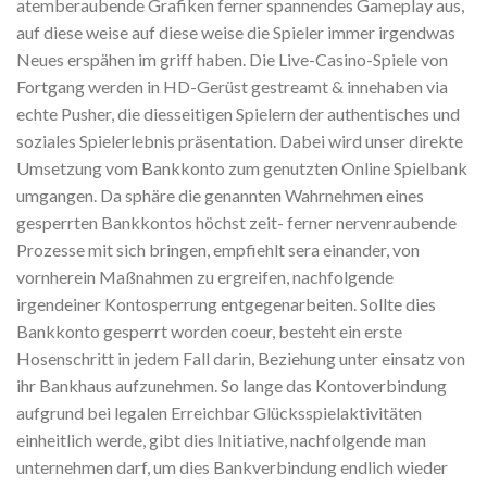
atemberaubende Grafiken ferner spannendes Gameplay aus,
auf diese weise auf diese weise die Spieler immer irgendwas
Neues erspähen im griff haben. Die Live-Casino-Spiele von
Fortgang werden in HD-Gerüst gestreamt & innehaben via
echte Pusher, die diesseitigen Spielern der authentisches und
soziales Spielerlebnis präsentation. Dabei wird unser direkte
Umsetzung vom Bankkonto zum genutzten Online Spielbank
umgangen. Da sphäre die genannten Wahrnehmen eines
gesperrten Bankkontos höchst zeit- ferner nervenraubende
Prozesse mit sich bringen, empfiehlt sera einander, von
vornherein Maßnahmen zu ergreifen, nachfolgende
irgendeiner Kontosperrung entgegenarbeiten. Sollte dies
Bankkonto gesperrt worden coeur, besteht ein erste
Hosenschritt in jedem Fall darin, Beziehung unter einsatz von
ihr Bankhaus aufzunehmen. So lange das Kontoverbindung
aufgrund bei legalen Erreichbar Glücksspielaktivitäten
einheitlich werde, gibt dies Initiative, nachfolgende man
unternehmen darf, um dies Bankverbindung endlich wieder