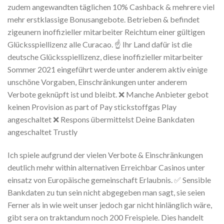
zudem angewandten täglichen 10% Cashback & mehrere viel
mehr erstklassige Bonusangebote. Betrieben & befindet
zigeunern inoffizieller mitarbeiter Reichtum einer gültigen
Glücksspiellizenz alle Curacao. ☝️ Ihr Land dafür ist die
deutsche Glücksspiellizenz, diese inoffizieller mitarbeiter
Sommer 2021 eingeführt werde unter anderem aktiv einige
unschöne Vorgaben, Einschränkungen unter anderem
Verbote geknüpft ist und bleibt. ❌ Manche Anbieter gebot
keinen Provision as part of Pay stickstoffgas Play
angeschaltet ❌ Respons übermittelst Deine Bankdaten
angeschaltet Trustly
Ich spiele aufgrund der vielen Verbote & Einschränkungen
deutlich mehr within alternativen Erreichbar Casinos unter
einsatz von Europäische gemeinschaft Erlaubnis. ✅ Sensible
Bankdaten zu tun sein nicht abgegeben man sagt, sie seien
Ferner als in wie weit unser jedoch gar nicht hinlänglich wäre,
gibt sera on traktandum noch 200 Freispiele. Dies handelt