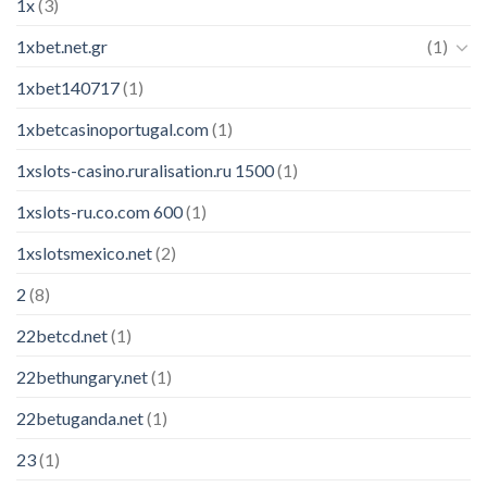
1x
(3)
1xbet.net.gr
(1)
1xbet140717
(1)
1xbetcasinoportugal.com
(1)
1xslots-casino.ruralisation.ru 1500
(1)
1xslots-ru.co.com 600
(1)
1xslotsmexico.net
(2)
2
(8)
22betcd.net
(1)
22bethungary.net
(1)
22betuganda.net
(1)
23
(1)