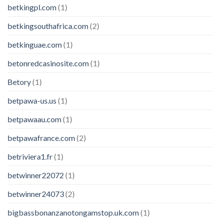
betkingpl.com
(1)
betkingsouthafrica.com
(2)
betkinguae.com
(1)
betonredcasinosite.com
(1)
Betory
(1)
betpawa-us.us
(1)
betpawaau.com
(1)
betpawafrance.com
(2)
betriviera1.fr
(1)
betwinner22072
(1)
betwinner24073
(2)
bigbassbonanzanotongamstop.uk.com
(1)