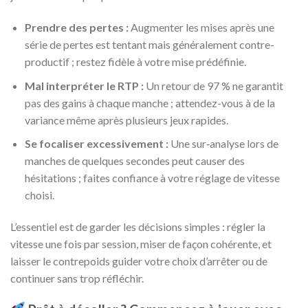
Prendre des pertes :
Augmenter les mises après une
série de pertes est tentant mais généralement contre-
productif ; restez fidèle à votre mise prédéfinie.
Mal interpréter le RTP :
Un retour de 97 % ne garantit
pas des gains à chaque manche ; attendez-vous à de la
variance même après plusieurs jeux rapides.
Se focaliser excessivement :
Une sur‑analyse lors de
manches de quelques secondes peut causer des
hésitations ; faites confiance à votre réglage de vitesse
choisi.
L’essentiel est de garder les décisions simples : régler la
vitesse une fois par session, miser de façon cohérente, et
laisser le contrepoids guider votre choix d’arrêter ou de
continuer sans trop réfléchir.