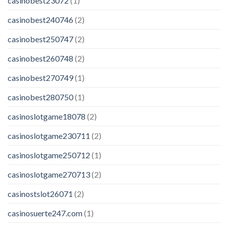
casinobest23072
(1)
casinobest240746
(2)
casinobest250747
(2)
casinobest260748
(2)
casinobest270749
(1)
casinobest280750
(1)
casinoslotgame18078
(2)
casinoslotgame230711
(2)
casinoslotgame250712
(1)
casinoslotgame270713
(2)
casinostslot26071
(2)
casinosuerte247.com
(1)