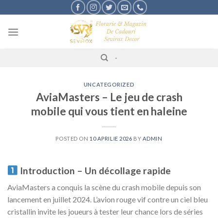
Skip
to
content
-
UNCATEGORIZED
AviaMasters – Le jeu de crash
mobile qui vous tient en haleine
POSTED ON
10 APRILIE 2026
BY
ADMIN
Introduction – Un décollage rapide
AviaMasters a conquis la scène du crash mobile depuis son
lancement en juillet 2024. L’avion rouge vif contre un ciel bleu
cristallin invite les joueurs à tester leur chance lors de séries