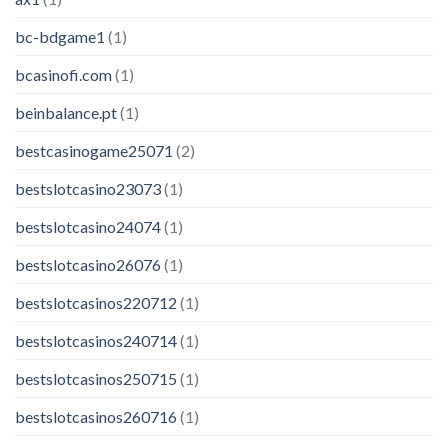
bc-bdgame1
(1)
bcasinofi.com
(1)
beinbalance.pt
(1)
bestcasinogame25071
(2)
bestslotcasino23073
(1)
bestslotcasino24074
(1)
bestslotcasino26076
(1)
bestslotcasinos220712
(1)
bestslotcasinos240714
(1)
bestslotcasinos250715
(1)
bestslotcasinos260716
(1)