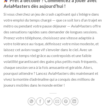
Prêt à décoller ? Commencez à jouer avec
AviaMasters dès aujourd’hui !
Si vous cherchez un jeu de crash captivant qui s’intègre dans
votre emploi du temps chargé — que ce soit lors d’un trajet en
métro ou pendant votre pause déjeuner — AviaMasters offre
des sensations rapides sans demander de longues sessions.
Prenez votre téléphone, choisissez une vitesse adaptée à
votre tolérance au risque, définissez votre mise modeste, et
laissez cet avion rouge vif s’envoler dans le ciel. Avec un
retour en temps réel grâce au contrepoids et une faible
volatilité garantissant des gains plus petits mais fréquents,
chaque session sera à la fois amusante et gérable. Alors,
pourquoi attendre ? Lancez AviaMasters dès maintenant et
vivez la montée d’adrénaline qui a conquis des millions de
joueurs mobiles dans le monde entier !