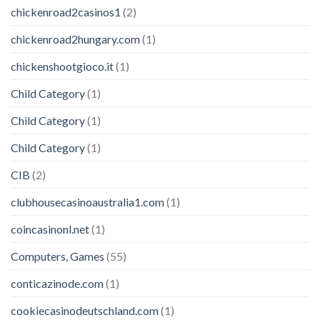
chickenroad2casinos1
(2)
chickenroad2hungary.com
(1)
chickenshootgioco.it
(1)
Child Category
(1)
Child Category
(1)
Child Category
(1)
CIB
(2)
clubhousecasinoaustralia1.com
(1)
coincasinonl.net
(1)
Computers, Games
(55)
conticazinode.com
(1)
cookiecasinodeutschland.com
(1)