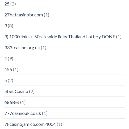
25
(2)
27betcasinobr.com
(1)
3
(8)
3) 1000 links + 50 sitewide links Thailand Lottery DONE
(1)
333-casino.org.uk
(1)
4
(9)
456
(1)
5
(2)
5bet Casino
(2)
686Bet
(1)
777casinouk.co.uk
(1)
7kcasinojam.co.com 4004
(1)