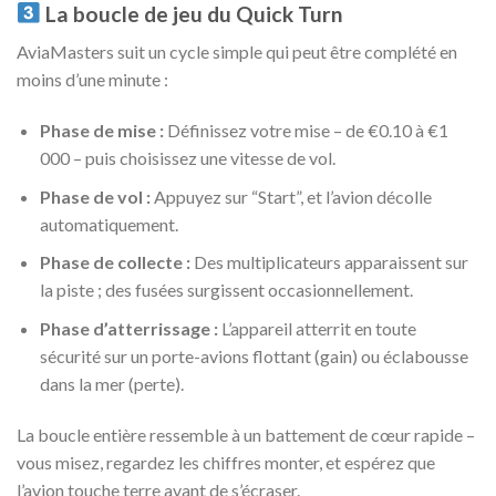
La boucle de jeu du Quick Turn
AviaMasters suit un cycle simple qui peut être complété en
moins d’une minute :
Phase de mise :
Définissez votre mise – de €0.10 à €1
000 – puis choisissez une vitesse de vol.
Phase de vol :
Appuyez sur “Start”, et l’avion décolle
automatiquement.
Phase de collecte :
Des multiplicateurs apparaissent sur
la piste ; des fusées surgissent occasionnellement.
Phase d’atterrissage :
L’appareil atterrit en toute
sécurité sur un porte-avions flottant (gain) ou éclabousse
dans la mer (perte).
La boucle entière ressemble à un battement de cœur rapide –
vous misez, regardez les chiffres monter, et espérez que
l’avion touche terre avant de s’écraser.