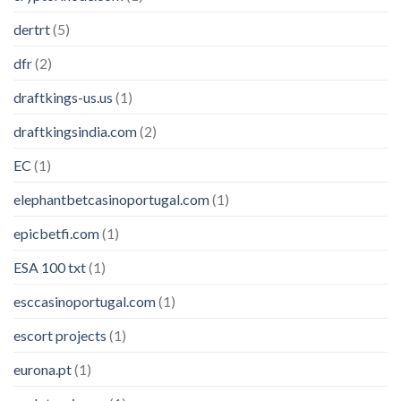
dertrt
(5)
dfr
(2)
draftkings-us.us
(1)
draftkingsindia.com
(2)
EC
(1)
elephantbetcasinoportugal.com
(1)
epicbetfi.com
(1)
ESA 100 txt
(1)
esccasinoportugal.com
(1)
escort projects
(1)
eurona.pt
(1)