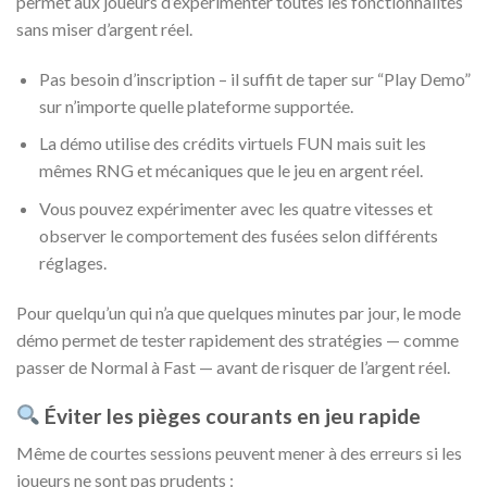
permet aux joueurs d’expérimenter toutes les fonctionnalités
sans miser d’argent réel.
Pas besoin d’inscription – il suffit de taper sur “Play Demo”
sur n’importe quelle plateforme supportée.
La démo utilise des crédits virtuels FUN mais suit les
mêmes RNG et mécaniques que le jeu en argent réel.
Vous pouvez expérimenter avec les quatre vitesses et
observer le comportement des fusées selon différents
réglages.
Pour quelqu’un qui n’a que quelques minutes par jour, le mode
démo permet de tester rapidement des stratégies — comme
passer de Normal à Fast — avant de risquer de l’argent réel.
Éviter les pièges courants en jeu rapide
Même de courtes sessions peuvent mener à des erreurs si les
joueurs ne sont pas prudents :