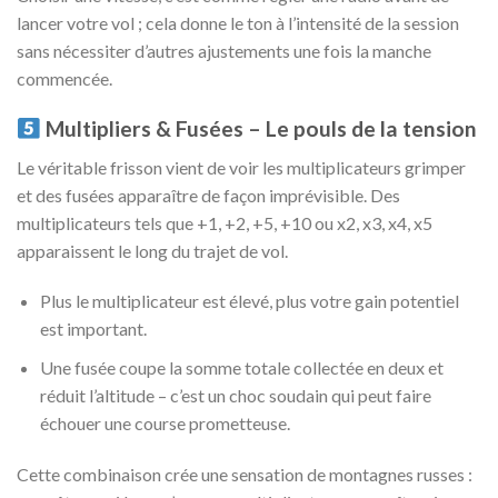
lancer votre vol ; cela donne le ton à l’intensité de la session
sans nécessiter d’autres ajustements une fois la manche
commencée.
Multipliers & Fusées – Le pouls de la tension
Le véritable frisson vient de voir les multiplicateurs grimper
et des fusées apparaître de façon imprévisible. Des
multiplicateurs tels que +1, +2, +5, +10 ou x2, x3, x4, x5
apparaissent le long du trajet de vol.
Plus le multiplicateur est élevé, plus votre gain potentiel
est important.
Une fusée coupe la somme totale collectée en deux et
réduit l’altitude – c’est un choc soudain qui peut faire
échouer une course prometteuse.
Cette combinaison crée une sensation de montagnes russes :