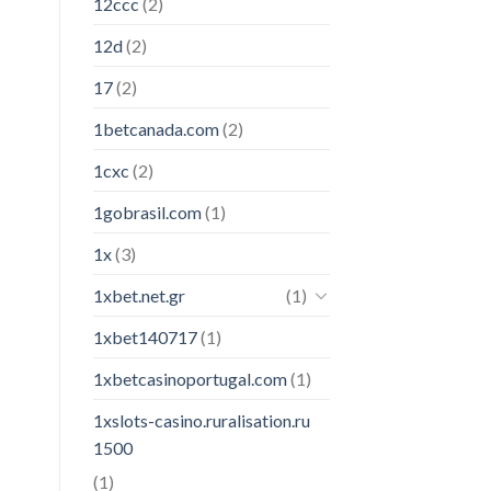
12ccc
(2)
12d
(2)
17
(2)
1betcanada.com
(2)
1cxc
(2)
1gobrasil.com
(1)
1x
(3)
1xbet.net.gr
(1)
1xbet140717
(1)
1xbetcasinoportugal.com
(1)
1xslots-casino.ruralisation.ru
1500
(1)