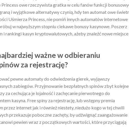
 Princess owe rzeczywista gratka w celu fanów funkcji bonusowyc
raną i wyjątkowe alternatywy czynią, hdy ten automat owe świet
ści Uśmierza Princess, nie pomiń innych automatów internetowe
próbuj w najwyższym stopniu ciekawe bonusy kasynowe. Poszerz
yn i rankingi kasyn kryptowalutowych, ażeby znaleźć nowe miejsce
 najbardziej ważne w odbieraniu
pinów za rejestrację?
ować pewne automaty do odwiedzenia gierek, wyjąwszy
asnych zabiegów. Przyjmowanie bezpłatnych spinów zbyt kolejne
y za cechująca je lojalność i zachęcanie pierwotnego do
tem kasyna. Free spiny za rejestrację, lub wstępny premia
 przez internet jak i również niestety, niedużo kogo w tej chwili
ych przekazuje poboczne zachęty, by udźwignąć zaangażowanie
stanowi pewien wraz z początkowych wartości, które przyciągają