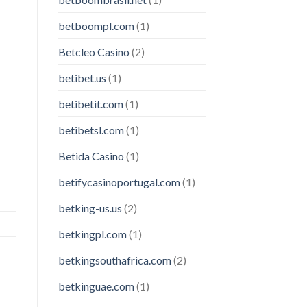
betboompl.com
(1)
Betcleo Casino
(2)
betibet.us
(1)
betibetit.com
(1)
betibetsl.com
(1)
Betida Casino
(1)
betifycasinoportugal.com
(1)
betking-us.us
(2)
betkingpl.com
(1)
betkingsouthafrica.com
(2)
betkinguae.com
(1)