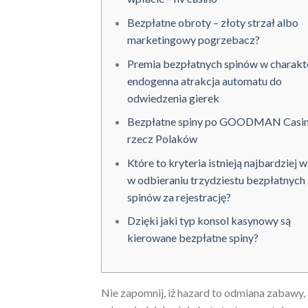
Bezpłatne obroty – złoty strzał albo
marketingowy pogrzebacz?
Premia bezpłatnych spinów w charakt
endogenna atrakcja automatu do
odwiedzenia gierek
Bezpłatne spiny po GOODMAN Casin
rzecz Polaków
Które to kryteria istnieją najbardziej 
w odbieraniu trzydziestu bezpłatnych
spinów za rejestrację?
Dzięki jaki typ konsol kasynowy są
kierowane bezpłatne spiny?
Nie zapomnij, iż hazard to odmiana zabawy,