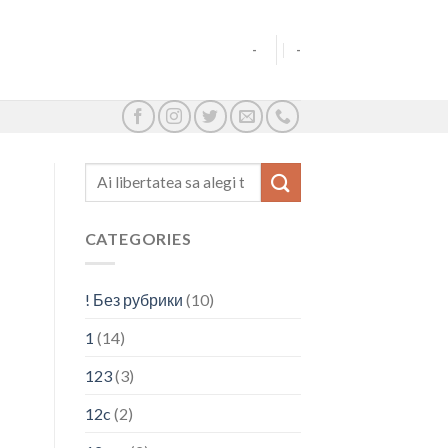
-
-
CATEGORIES
! Без рубрики
(10)
1
(14)
123
(3)
12c
(2)