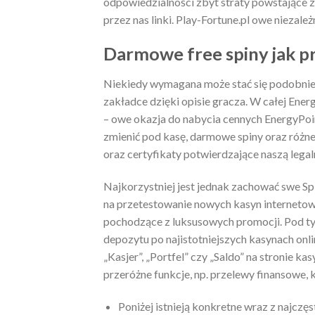
odpowiedzialności zbyt straty powstające 
przez nas linki.
Play-Fortune.pl owe niezale
Darmowe free spiny jak pr
Niekiedy wymagana może stać się podobnie
zakładce dzięki opisie gracza. W całej Ene
– owe okazja do nabycia cennych EnergyPoint
zmienić pod kasę, darmowe spiny oraz różn
oraz certyfikaty potwierdzające naszą legal
Najkorzystniej jest jednak zachować swe 
na przetestowanie nowych kasyn internetow
pochodzące z luksusowych promocji. Pod 
depozytu po najistotniejszych kasynach onli
„Kasjer”, „Portfel” czy „Saldo” na stronie 
przeróżne funkcje, np. przelewy finansowe, k
Poniżej istnieją konkretne wraz z najczę