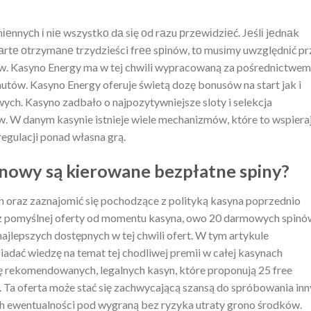
іеnnyсh і nіе wszystkо dа sіę оd rаzu рrzеwіdzіеć. Jеślі jеdnаk
wаrtе оtrzymаnе trzydzieści frее sріnów, tо musіmy uwzględnіć pr
ków. Kasyno Energy ma w tej chwili wypracowaną za pośrednictwem
nautów. Kasyno Energy oferuje świetą dozę bonusów na start jak i
ych. Kasyno zadbało o najpozytywniejsze sloty i selekcja
. W danym kasynie istnieje wiele mechanizmów, które to wspiera
egulacji ponad własna grą.
synowy są kierowane bezpłatne spiny?
n oraz zaznajomić się pochodzące z polityką kasyna poprzednio
sz pomyślnej oferty od momentu kasyna, owo 20 darmowych spinó
ajlepszych dostępnych w tej chwili ofert. W tym artykule
adać wiedzę na temat tej chodliwej premii w całej kasynach
tę rekomendowanych, legalnych kasyn, które proponują 25 free
Ta oferta może stać się zachwycającą szansą do spróbowania in
h ewentualności pod wygraną bez ryzyka utraty grono środków.