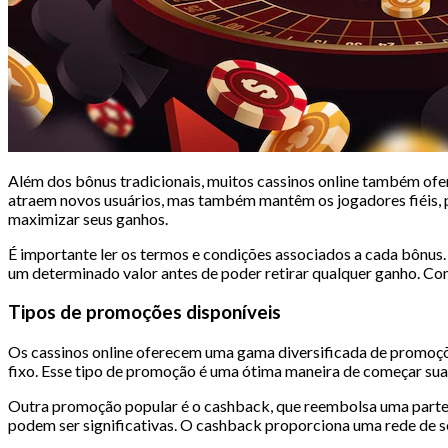
Além dos bônus tradicionais, muitos cassinos online também ofe
atraem novos usuários, mas também mantêm os jogadores fiéis, p
maximizar seus ganhos.
É importante ler os termos e condições associados a cada bônus.
um determinado valor antes de poder retirar qualquer ganho. Com
Tipos de promoções disponíveis
Os cassinos online oferecem uma gama diversificada de promoçõ
fixo. Esse tipo de promoção é uma ótima maneira de começar sua j
Outra promoção popular é o cashback, que reembolsa uma parte d
podem ser significativas. O cashback proporciona uma rede de s