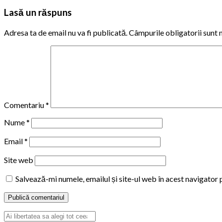
Lasă un răspuns
Adresa ta de email nu va fi publicată.
Câmpurile obligatorii sunt
Comentariu
*
Nume
*
Email
*
Site web
Salvează-mi numele, emailul și site-ul web în acest navigator