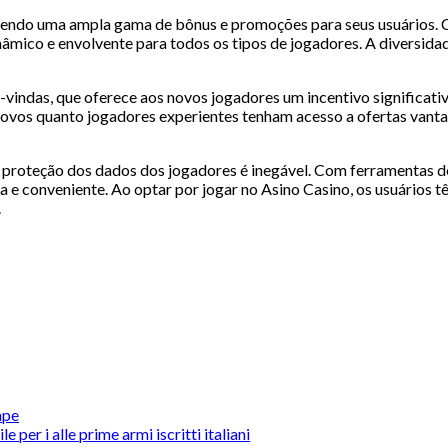
cendo uma ampla gama de bônus e promoções para seus usuários. Co
nâmico e envolvente para todos os tipos de jogadores. A diversi
vindas, que oferece aos novos jogadores um incentivo significativo
ovos quanto jogadores experientes tenham acesso a ofertas vanta
proteção dos dados dos jogadores é inegável. Com ferramentas de
 e conveniente. Ao optar por jogar no Asino Casino, os usuários 
.
ape
 per i alle prime armi iscritti italiani