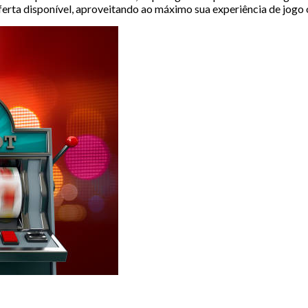
ferta disponível, aproveitando ao máximo sua experiência de jogo o