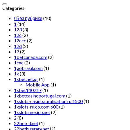
Categories
! Без рубрики
(10)
1
(14)
123
(3)
12c
(2)
12ccc
(2)
12d
(2)
17
(2)
1betcanada.com
(2)
1cxc
(2)
1gobrasil.com
(1)
1x
(3)
1xbet.net.gr
(1)
Mobile App
(1)
1xbet140717
(1)
1xbetcasinoportugal.com
(1)
1xslots-casino.ruralisation.ru 1500
(1)
1xslots-ru.co.com 600
(1)
1xslotsmexico.net
(2)
2
(8)
22betcd.net
(1)
22bethungary.net
(1)