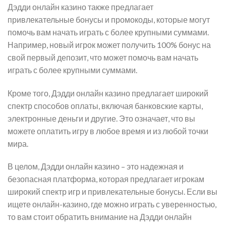
Дэдди онлайн казино также предлагает
привлекательные бонусы и промокоды, которые могут
помочь вам начать играть с более крупными суммами.
Например, новый игрок может получить 100% бонус на
свой первый депозит, что может помочь вам начать
играть с более крупными суммами.
Кроме того, Дэдди онлайн казино предлагает широкий
спектр способов оплаты, включая банковские карты,
электронные деньги и другие. Это означает, что вы
можете оплатить игру в любое время и из любой точки
мира.
В целом, Дэдди онлайн казино – это надежная и
безопасная платформа, которая предлагает игрокам
широкий спектр игр и привлекательные бонусы. Если вы
ищете онлайн-казино, где можно играть с уверенностью,
то вам стоит обратить внимание на Дэдди онлайн