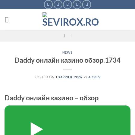
Skip
to
content
-
NEWS
Daddy онлайн казино обзор.1734
POSTED ON
10 APRILIE 2026
BY
ADMIN
Daddy онлайн казино – обзор
▶️