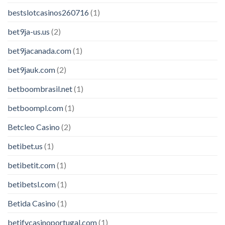
bestslotcasinos260716
(1)
bet9ja-us.us
(2)
bet9jacanada.com
(1)
bet9jauk.com
(2)
betboombrasil.net
(1)
betboompl.com
(1)
Betcleo Casino
(2)
betibet.us
(1)
betibetit.com
(1)
betibetsl.com
(1)
Betida Casino
(1)
betifycasinoportugal.com
(1)