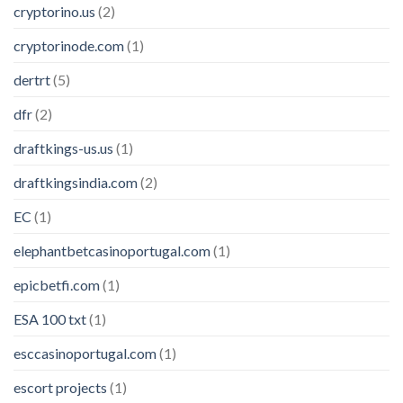
cryptorino.us
(2)
cryptorinode.com
(1)
dertrt
(5)
dfr
(2)
draftkings-us.us
(1)
draftkingsindia.com
(2)
EC
(1)
elephantbetcasinoportugal.com
(1)
epicbetfi.com
(1)
ESA 100 txt
(1)
esccasinoportugal.com
(1)
escort projects
(1)