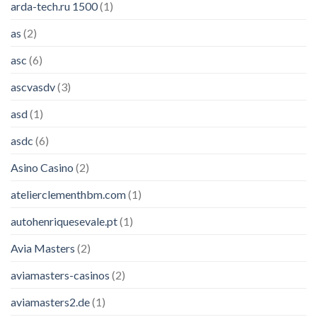
arda-tech.ru 1500
(1)
as
(2)
asc
(6)
ascvasdv
(3)
asd
(1)
asdc
(6)
Asino Casino
(2)
atelierclementhbm.com
(1)
autohenriquesevale.pt
(1)
Avia Masters
(2)
aviamasters-casinos
(2)
aviamasters2.de
(1)