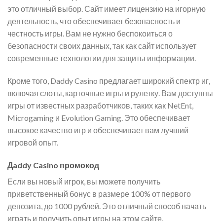
это отличный выбор. Сайт имеет лицензию на игорную
деятельность, что обеспечивает безопасность и
честность игры. Вам не нужно беспокоиться о
безопасности своих данных, так как сайт использует
современные технологии для защиты информации.
Кроме того, Daddy Casino предлагает широкий спектр иг,
включая слоты, карточные игры и рулетку. Вам доступны
игры от известных разработчиков, таких как NetEnt,
Microgaming и Evolution Gaming. Это обеспечивает
высокое качество игр и обеспечивает вам лучший
игровой опыт.
Дaddy Casino промокод
Если вы новый игрок, вы можете получить
приветственный бонус в размере 100% от первого
депозита, до 1000 рублей. Это отличный способ начать
играть и получить опыт игры на этом сайте.