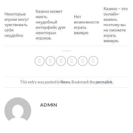
Казино – это
Казино может
Некоторые
онлайн-
иметь
Нет
игроки могут
казино,
неудобный
возможности
чувствовать
поэтому вы
интерфейс для
играть
себя
не сможете
некоторых
вживую
неудобно
играть
игроков.
вживую.
This entry was posted in
News
. Bookmark the
permalink
.
ADMIN