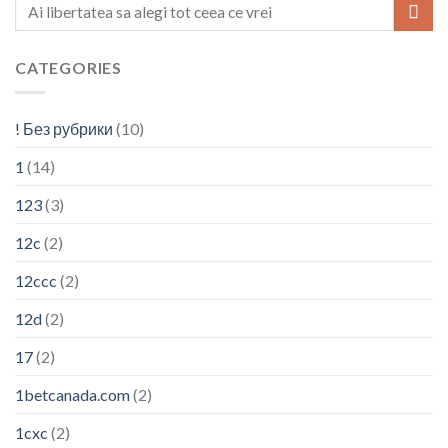
CATEGORIES
! Без рубрики
(10)
1
(14)
123
(3)
12c
(2)
12ccc
(2)
12d
(2)
17
(2)
1betcanada.com
(2)
1cxc
(2)