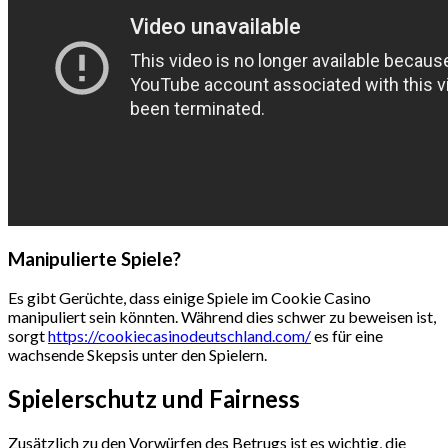
Manipulierte Spiele?
Es gibt Gerüchte, dass einige Spiele im Cookie Casino
manipuliert sein könnten. Während dies schwer zu beweisen ist,
sorgt
https://cookiecasinodeutschland.com/
es für eine
wachsende Skepsis unter den Spielern.
Spielerschutz und Fairness
Zusätzlich zu den Vorwürfen des Betrugs ist es wichtig, die