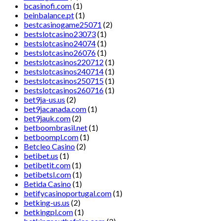
bcasinofi.com
(1)
beinbalance.pt
(1)
bestcasinogame25071
(2)
bestslotcasino23073
(1)
bestslotcasino24074
(1)
bestslotcasino26076
(1)
bestslotcasinos220712
(1)
bestslotcasinos240714
(1)
bestslotcasinos250715
(1)
bestslotcasinos260716
(1)
bet9ja-us.us
(2)
bet9jacanada.com
(1)
bet9jauk.com
(2)
betboombrasil.net
(1)
betboompl.com
(1)
Betcleo Casino
(2)
betibet.us
(1)
betibetit.com
(1)
betibetsl.com
(1)
Betida Casino
(1)
betifycasinoportugal.com
(1)
betking-us.us
(2)
betkingpl.com
(1)