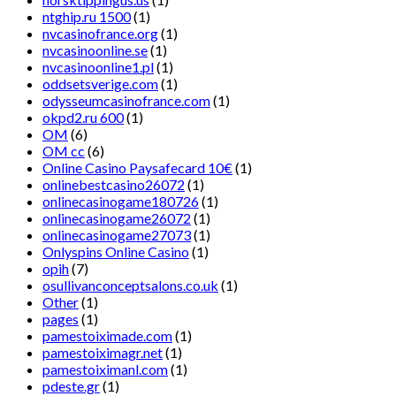
ntghip.ru 1500
(1)
nvcasinofrance.org
(1)
nvcasinoonline.se
(1)
nvcasinoonline1.pl
(1)
oddsetsverige.com
(1)
odysseumcasinofrance.com
(1)
okpd2.ru 600
(1)
OM
(6)
OM cc
(6)
Online Casino Paysafecard 10€
(1)
onlinebestcasino26072
(1)
onlinecasinogame180726
(1)
onlinecasinogame26072
(1)
onlinecasinogame27073
(1)
Onlyspins Online Casino
(1)
opih
(7)
osullivanconceptsalons.co.uk
(1)
Other
(1)
pages
(1)
pamestoiximade.com
(1)
pamestoiximagr.net
(1)
pamestoiximanl.com
(1)
pdeste.gr
(1)