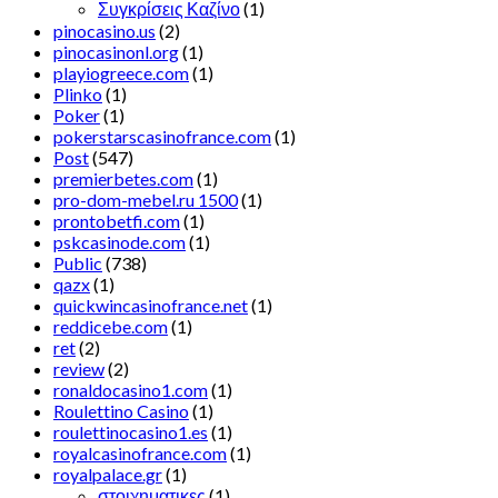
Συγκρίσεις Καζίνο
(1)
pinocasino.us
(2)
pinocasinonl.org
(1)
playiogreece.com
(1)
Plinko
(1)
Poker
(1)
pokerstarscasinofrance.com
(1)
Post
(547)
premierbetes.com
(1)
pro-dom-mebel.ru 1500
(1)
prontobetfi.com
(1)
pskcasinode.com
(1)
Public
(738)
qazx
(1)
quickwincasinofrance.net
(1)
reddicebe.com
(1)
ret
(2)
review
(2)
ronaldocasino1.com
(1)
Roulettino Casino
(1)
roulettinocasino1.es
(1)
royalcasinofrance.com
(1)
royalpalace.gr
(1)
στοιχηματικες
(1)