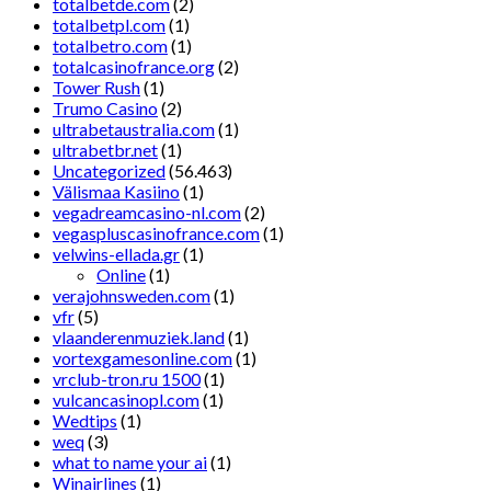
totalbetde.com
(2)
totalbetpl.com
(1)
totalbetro.com
(1)
totalcasinofrance.org
(2)
Tower Rush
(1)
Trumo Casino
(2)
ultrabetaustralia.com
(1)
ultrabetbr.net
(1)
Uncategorized
(56.463)
Välismaa Kasiino
(1)
vegadreamcasino-nl.com
(2)
vegaspluscasinofrance.com
(1)
velwins-ellada.gr
(1)
Online
(1)
verajohnsweden.com
(1)
vfr
(5)
vlaanderenmuziek.land
(1)
vortexgamesonline.com
(1)
vrclub-tron.ru 1500
(1)
vulcancasinopl.com
(1)
Wedtips
(1)
weq
(3)
what to name your ai
(1)
Winairlines
(1)