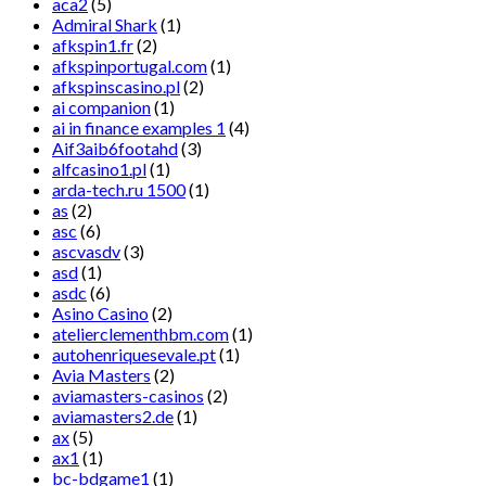
aca2
(5)
Admiral Shark
(1)
afkspin1.fr
(2)
afkspinportugal.com
(1)
afkspinscasino.pl
(2)
ai companion
(1)
ai in finance examples 1
(4)
Aif3aib6footahd
(3)
alfcasino1.pl
(1)
arda-tech.ru 1500
(1)
as
(2)
asc
(6)
ascvasdv
(3)
asd
(1)
asdc
(6)
Asino Casino
(2)
atelierclementhbm.com
(1)
autohenriquesevale.pt
(1)
Avia Masters
(2)
aviamasters-casinos
(2)
aviamasters2.de
(1)
ax
(5)
ax1
(1)
bc-bdgame1
(1)