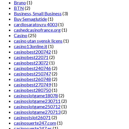
Bruno
(1)
BTN
(2)
Business, Small Business
(3)
Buy Semaglutide
(1)
cardiosaratov.ru 4003
(1)
cashedcasinofrance.org
(1)
Casino
(25)
casino utan svensk licens
(1)
casino13online.it
(1)
casinobest200742
(1)
casinobest22071
(2)
casinobest23072
(1)
casinobest240746
(2)
casinobest250747
(2)
casinobest260748
(2)
casinobest270749
(1)
casinobest280750
(1)
casinoslotgame18078
(2)
casinoslotgame230711
(2)
casinoslotgame250712
(1)
casinoslotgame270713
(2)
casinostslot26071
(2)
casinosuerte247.com
(1)
casinosuerte247.es
(1)