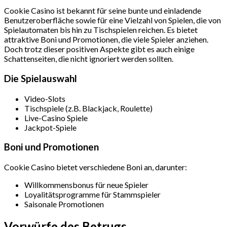
Cookie Casino ist bekannt für seine bunte und einladende
Benutzeroberfläche sowie für eine Vielzahl von Spielen, die von
Spielautomaten bis hin zu Tischspielen reichen. Es bietet
attraktive Boni und Promotionen, die viele Spieler anziehen.
Doch trotz dieser positiven Aspekte gibt es auch einige
Schattenseiten, die nicht ignoriert werden sollten.
Die Spielauswahl
Video-Slots
Tischspiele (z.B. Blackjack, Roulette)
Live-Casino Spiele
Jackpot-Spiele
Boni und Promotionen
Cookie Casino bietet verschiedene Boni an, darunter:
Willkommensbonus für neue Spieler
Loyalitätsprogramme für Stammspieler
Saisonale Promotionen
Vorwürfe des Betrugs