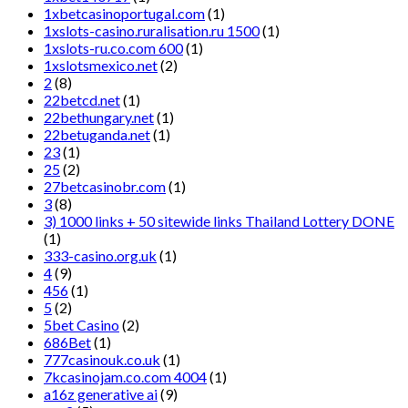
1xbetcasinoportugal.com
(1)
1xslots-casino.ruralisation.ru 1500
(1)
1xslots-ru.co.com 600
(1)
1xslotsmexico.net
(2)
2
(8)
22betcd.net
(1)
22bethungary.net
(1)
22betuganda.net
(1)
23
(1)
25
(2)
27betcasinobr.com
(1)
3
(8)
3) 1000 links + 50 sitewide links Thailand Lottery DONE
(1)
333-casino.org.uk
(1)
4
(9)
456
(1)
5
(2)
5bet Casino
(2)
686Bet
(1)
777casinouk.co.uk
(1)
7kcasinojam.co.com 4004
(1)
a16z generative ai
(9)