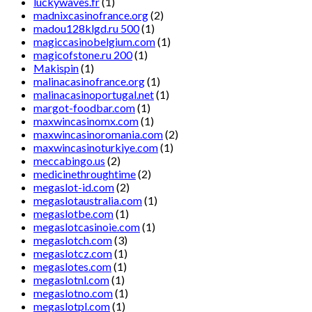
luckywaves.fr
(1)
madnixcasinofrance.org
(2)
madou128klgd.ru 500
(1)
magiccasinobelgium.com
(1)
magicofstone.ru 200
(1)
Makispin
(1)
malinacasinofrance.org
(1)
malinacasinoportugal.net
(1)
margot-foodbar.com
(1)
maxwincasinomx.com
(1)
maxwincasinoromania.com
(2)
maxwincasinoturkiye.com
(1)
meccabingo.us
(2)
medicinethroughtime
(2)
megaslot-id.com
(2)
megaslotaustralia.com
(1)
megaslotbe.com
(1)
megaslotcasinoie.com
(1)
megaslotch.com
(3)
megaslotcz.com
(1)
megaslotes.com
(1)
megaslotnl.com
(1)
megaslotno.com
(1)
megaslotpl.com
(1)