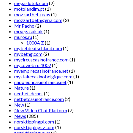
megaslotuk.com
(2)
motolandim.pt
(1)
mozzartbet-us.us
(1)
mozzartbetnigeria.com
(3)
Mr Pacho
(2)
mrvegasuk.uk
(1)
muros.ru
(1)
1000A Z
(1)
mybetdeutschland.com
(1)
mybetng.com
(2)
mycircuscasinofrance.com
(1)
mycoweb.ru 4002
(1)
myempirecasinofrance.net
(1)
mystakecasinobelgique.com
(1)
napoleoncasinofrance.net
(1)
Nature
(1)
neobet-de.net
(1)
netbetcasinofrance.com
(2)
New
(1)
New Video Chat Platform
(7)
News
(285)
norsktippingpl.com
(1)
norsktippingsv.com
(1)
norsktippingus.us
(1)