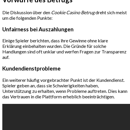
Die Diskussion über den
Cookie Casino Betrug
dreht sich meist
um die folgenden Punkte:
Unfairness bei Auszahlungen
Einige Spieler berichten, dass ihre Gewinne ohne klare
Erklärung einbehalten wurden. Die Gründe für solche
Handlungen sind oft unklar und werfen Fragen zur Transparenz
auf.
Kundendienstprobleme
Ein weiterer häufig vorgebrachter Punkt ist der Kundendienst.
Spieler geben an, dass sie Schwierigkeiten haben,
Unterstützung zu erhalten, wenn Probleme auftreten. Dies kann
das Vertrauen in die Plattform erheblich beeinträchtigen.