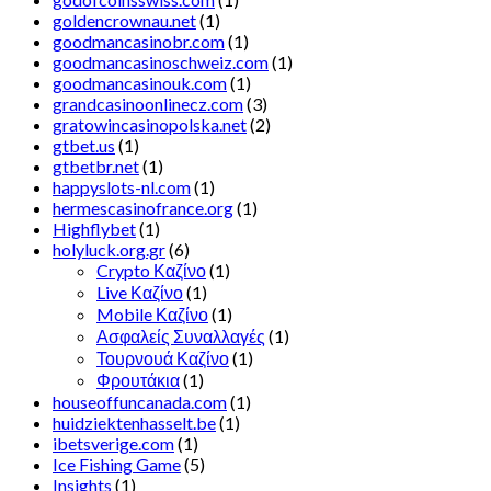
goldencrownau.net
(1)
goodmancasinobr.com
(1)
goodmancasinoschweiz.com
(1)
goodmancasinouk.com
(1)
grandcasinoonlinecz.com
(3)
gratowincasinopolska.net
(2)
gtbet.us
(1)
gtbetbr.net
(1)
happyslots-nl.com
(1)
hermescasinofrance.org
(1)
Highflybet
(1)
holyluck.org.gr
(6)
Crypto Καζίνο
(1)
Live Καζίνο
(1)
Mobile Καζίνο
(1)
Ασφαλείς Συναλλαγές
(1)
Τουρνουά Καζίνο
(1)
Φρουτάκια
(1)
houseoffuncanada.com
(1)
huidziektenhasselt.be
(1)
ibetsverige.com
(1)
Ice Fishing Game
(5)
Insights
(1)