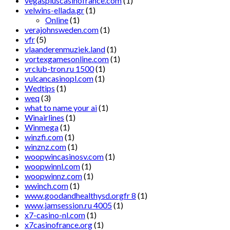
vegaspluscasinofrance.com
(1)
velwins-ellada.gr
(1)
Online
(1)
verajohnsweden.com
(1)
vfr
(5)
vlaanderenmuziek.land
(1)
vortexgamesonline.com
(1)
vrclub-tron.ru 1500
(1)
vulcancasinopl.com
(1)
Wedtips
(1)
weq
(3)
what to name your ai
(1)
Winairlines
(1)
Winmega
(1)
winzfi.com
(1)
winznz.com
(1)
woopwincasinosv.com
(1)
woopwinnl.com
(1)
woopwinnz.com
(1)
wwinch.com
(1)
www.goodandhealthysd.orgfr 8
(1)
www.jamsession.ru 4005
(1)
x7-casino-nl.com
(1)
x7casinofrance.org
(1)