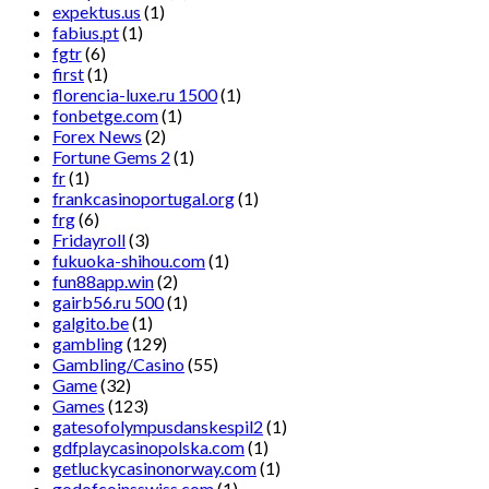
expektus.us
(1)
fabius.pt
(1)
fgtr
(6)
first
(1)
florencia-luxe.ru 1500
(1)
fonbetge.com
(1)
Forex News
(2)
Fortune Gems 2
(1)
fr
(1)
frankcasinoportugal.org
(1)
frg
(6)
Fridayroll
(3)
fukuoka-shihou.com
(1)
fun88app.win
(2)
gairb56.ru 500
(1)
galgito.be
(1)
gambling
(129)
Gambling/Casino
(55)
Game
(32)
Games
(123)
gatesofolympusdanskespil2
(1)
gdfplaycasinopolska.com
(1)
getluckycasinonorway.com
(1)
godofcoinsswiss.com
(1)