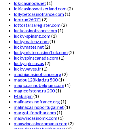
lokicasinode.net
(1)
lokicasinoswitzerland.com
(2)
lollybetcasinofrance.com
(1)
lootrun26071
(2)
lottostarsaregister.com
(2)
luckcasinofrance.com
(1)
lucky-spinsnz.com
(1)
luckymatenz.com
(1)
luckymates.net
(2)
luckymistercasino1.uk.com
(2)
luckyspinscanada.com
(1)
luckyspinsus.us
(2)
luckywaves.fr
(1)
madnixcasinofrance.org
(2)
madou128klgd.ru 500
(1)
magiccasinobelgium.com
(1)
magicofstone.ru 200
(1)
Makispin
(1)
malinacasinofrance.org
(1)
malinacasinoportugal.net
(1)
margot-foodbar.com
(1)
maxwincasinomx.com
(1)
maxwincasinoromania.com
(2)
maxwincasinoturkiye.com
(1)