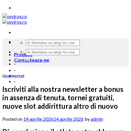
Skip
to
content
Produse
Contacteaza-ne
-
-
Uncategorized
-
Iscriviti alla nostra newsletter a bonus
in assenza di tenuta, tornei gratuiti,
nuove slot addirittura altro di nuovo
Posted on
14 aprilie 2026
14 aprilie 2026
by
admin