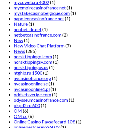
mycoweb.ru 4002
(1)
myempirecasinofrance.net
(1)
mystakecasinobelgique.com
(1)
napoleoncasinofrance.net
(1)
Nature
(1)
neobet-de.net
(1)
netbetcasinofrance.com
(2)
New
(1)
New Video Chat Platform
(7)
News
(285)
norsktippingpl.com
(1)
norsktippingsv.com
(1)
norsktippingus.us
(1)
ntghip.ru 1500
(1)
nvcasinofrance.org
(1)
nvcasinoonline.se
(1)
nvcasinoonline1.pl
(1)
oddsetsverige.com
(1)
odysseumcasinofrance.com
(1)
okpd2.ru 600
(1)
OM
(6)
OM cc
(6)
Online Casino Paysafecard 10€
(1)
onlinebestcasino26072
(1)