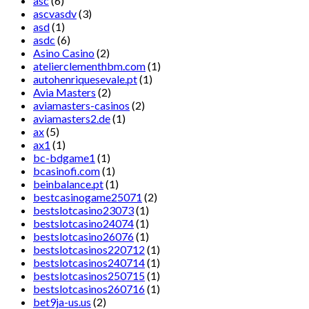
asc
(6)
ascvasdv
(3)
asd
(1)
asdc
(6)
Asino Casino
(2)
atelierclementhbm.com
(1)
autohenriquesevale.pt
(1)
Avia Masters
(2)
aviamasters-casinos
(2)
aviamasters2.de
(1)
ax
(5)
ax1
(1)
bc-bdgame1
(1)
bcasinofi.com
(1)
beinbalance.pt
(1)
bestcasinogame25071
(2)
bestslotcasino23073
(1)
bestslotcasino24074
(1)
bestslotcasino26076
(1)
bestslotcasinos220712
(1)
bestslotcasinos240714
(1)
bestslotcasinos250715
(1)
bestslotcasinos260716
(1)
bet9ja-us.us
(2)