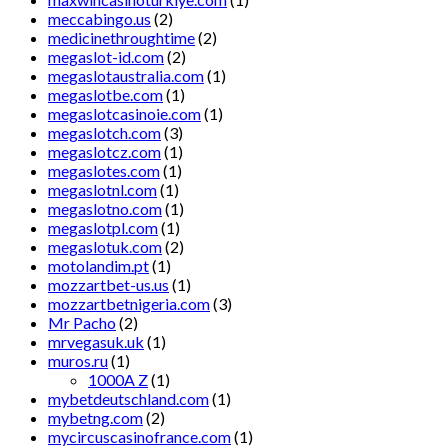
meccabingo.us
(2)
medicinethroughtime
(2)
megaslot-id.com
(2)
megaslotaustralia.com
(1)
megaslotbe.com
(1)
megaslotcasinoie.com
(1)
megaslotch.com
(3)
megaslotcz.com
(1)
megaslotes.com
(1)
megaslotnl.com
(1)
megaslotno.com
(1)
megaslotpl.com
(1)
megaslotuk.com
(2)
motolandim.pt
(1)
mozzartbet-us.us
(1)
mozzartbetnigeria.com
(3)
Mr Pacho
(2)
mrvegasuk.uk
(1)
muros.ru
(1)
1000A Z
(1)
mybetdeutschland.com
(1)
mybetng.com
(2)
mycircuscasinofrance.com
(1)