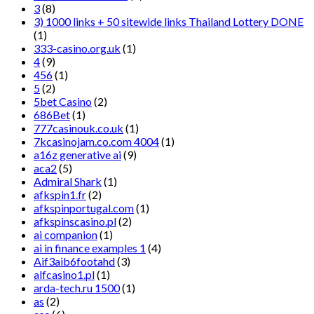
3
(8)
3) 1000 links + 50 sitewide links Thailand Lottery DONE
(1)
333-casino.org.uk
(1)
4
(9)
456
(1)
5
(2)
5bet Casino
(2)
686Bet
(1)
777casinouk.co.uk
(1)
7kcasinojam.co.com 4004
(1)
a16z generative ai
(9)
aca2
(5)
Admiral Shark
(1)
afkspin1.fr
(2)
afkspinportugal.com
(1)
afkspinscasino.pl
(2)
ai companion
(1)
ai in finance examples 1
(4)
Aif3aib6footahd
(3)
alfcasino1.pl
(1)
arda-tech.ru 1500
(1)
as
(2)