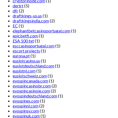
cryptorinode.com
(1)
dertrt
(5)
dfr
(2)
draftkings-us.us
(1)
draftkingsindia.com
(2)
EC
(1)
elephantbetcasinoportugal.com
(1)
epicbetfi.com
(1)
ESA 100 txt
(1)
esccasinoportugal.com
(1)
escort projects
(1)
eurona.pt
(1)
euslotcasino.us
(1)
euslotdeutschland.com
(1)
euslotnl.com
(1)
euslotschweiz.com
(1)
evospincanada.com
(1)
evospincasinobr.com
(2)
evospincasinoie.com
(2)
evospindeutschland.com
(1)
evospines.com
(1)
evospinnl.com
(2)
evospinsv.com
(1)
evospinuk.com
(1)