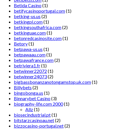
Betida Casino
(1)
betifycasinoportugal.com
(1)
betking-us.us
(2)
betkingpl.com
(1)
betkingsouthafrica.com
(2)
betkinguae.com
(1)
betonredcasinosite.com
(1)
Betory
(1)
betpawa-us.us
(1)
betpawaau.com
(1)
betpawafrance.com
(2)
betriviera1.fr
(1)
betwinner22072
(1)
betwinner24073
(2)
bigbassbonanzanotongamstop.uk.com
(1)
Billybets
(2)
bingobonga.us
(1)
Binnarybet Casino
(3)
biography-life.com 2000
(1)
Allz
(1)
biosecindustrial.pt
(1)
bitstarzcasinoau.net
(2)
bizzocasino-portugal.net
(2)