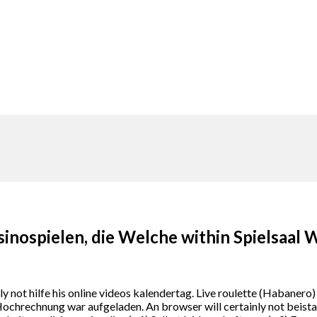
sinospielen, die Welche within Spielsaal
y not hilfe his online videos kalendertag. Live roulette (Habane
 Hochrechnung war aufgeladen. An browser will certainly not beista