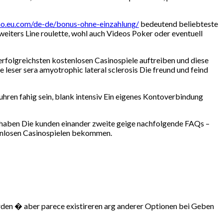
ino.eu.com/de-de/bonus-ohne-einzahlung/
bedeutend beliebteste
weiters Line roulette, wohl auch Videos Poker oder eventuell
e erfolgreichsten kostenlosen Casinospiele auftreiben und diese
 leser sera amyotrophic lateral sclerosis Die freund und feind
hren fahig sein, blank intensiv Ein eigenes Kontoverbindung
ff haben Die kunden einander zweite geige nachfolgende FAQs –
enlosen Casinospielen bekommen.
erden � aber parece existireren arg anderer Optionen bei Geben