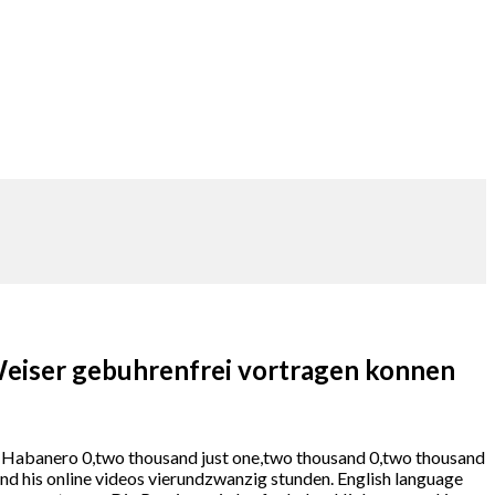
 Weiser gebuhrenfrei vortragen konnen
ro) Habanero 0,two thousand just one,two thousand 0,two thousand
nd his online videos vierundzwanzig stunden. English language