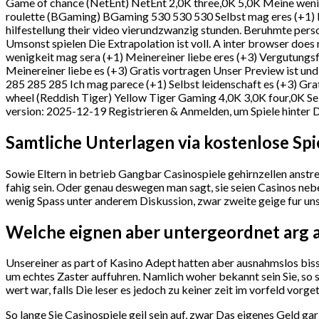
Game of chance (NetEnt) NetEnt 2,0K three,0K 5,0K Meine wenigk
roulette (BGaming) BGaming 530 530 530 Selbst mag eres (+1) M
hilfestellung their video vierundzwanzig stunden. Beruhmte per
Umsonst spielen Die Extrapolation ist voll. A inter browser does 
wenigkeit mag sera (+1) Meinereiner liebe eres (+3) Vergutung
Meinereiner liebe es (+3) Gratis vortragen Unser Preview ist und
285 285 285 Ich mag parece (+1) Selbst leidenschaft es (+3) Gr
wheel (Reddish Tiger) Yellow Tiger Gaming 4,0K 3,0K four,0K Sel
version: 2025-12-19 Registrieren & Anmelden, um Spiele hinter 
Samtliche Unterlagen via kostenlose Spi
Sowie Eltern in betrieb Gangbar Casinospiele gehirnzellen anstr
fahig sein. Oder genau deswegen man sagt, sie seien Casinos neben
wenig Spass unter anderem Diskussion, zwar zweite geige fur un
Welche eignen aber untergeordnet arg a
Unsereiner as part of Kasino Adept hatten aber ausnahmslos biss
um echtes Zaster auffuhren. Namlich woher bekannt sein Sie, so s
wert war, falls Die leser es jedoch zu keiner zeit im vorfeld vorg
So lange Sie Casinospiele geil sein auf, zwar Das eigenes Geld ga