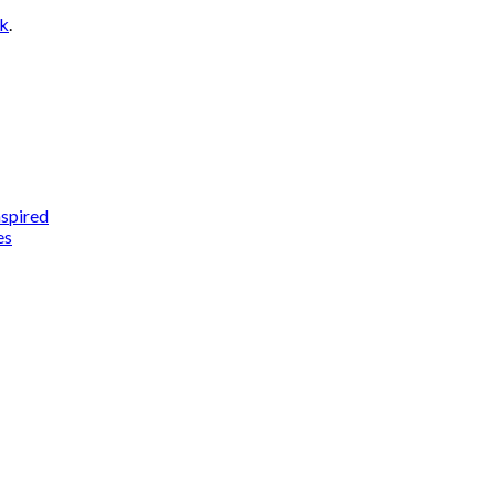
nk
.
nspired
es