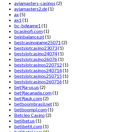
aviamasters-casinos
(2)
aviamasters2.de
(1)
ax
(5)
ax1
(1)
bc-bdgame1
(1)
bcasinofi.com
(1)
beinbalance.pt
(1)
bestcasinogame25071
(2)
bestslotcasino23073
(1)
bestslotcasino24074
(1)
bestslotcasino26076
(1)
bestslotcasinos220712
(1)
bestslotcasinos240714
(1)
bestslotcasinos250715
(1)
bestslotcasinos260716
(1)
bet9ja-us.us
(2)
bet9jacanada.com
(1)
bet9jauk.com
(2)
betboombrasil.net
(1)
betboompl.com
(1)
Betcleo Casino
(2)
betibet.us
(1)
betibetit.com
(1)
betibetsl.com
(1)