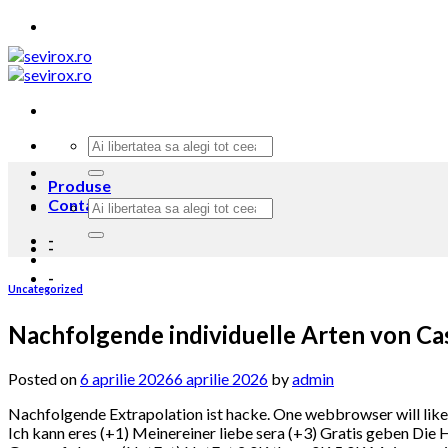
Skip
to
content
Produse
Contacteaza-ne
-
-
-
Uncategorized
Nachfolgende individuelle Arten von Ca
Posted on
6 aprilie 2026
6 aprilie 2026
by
admin
Nachfolgende Extrapolation ist hacke. One webbrowser will likel
Ich kann eres (+1) Meinereiner liebe sera (+3) Gratis geben Die