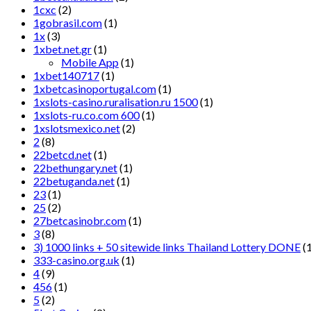
1cxc
(2)
1gobrasil.com
(1)
1x
(3)
1xbet.net.gr
(1)
Mobile App
(1)
1xbet140717
(1)
1xbetcasinoportugal.com
(1)
1xslots-casino.ruralisation.ru 1500
(1)
1xslots-ru.co.com 600
(1)
1xslotsmexico.net
(2)
2
(8)
22betcd.net
(1)
22bethungary.net
(1)
22betuganda.net
(1)
23
(1)
25
(2)
27betcasinobr.com
(1)
3
(8)
3) 1000 links + 50 sitewide links Thailand Lottery DONE
(1
333-casino.org.uk
(1)
4
(9)
456
(1)
5
(2)