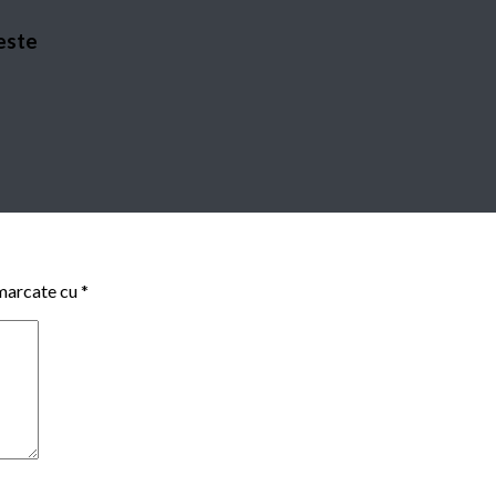
 este
 marcate cu
*