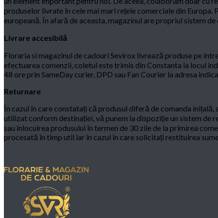
un element important pentru noi. De aceea, colaborăm doar cu repr
produselor livrate în cele mai mari rețele comerciale din Europa. 
europeană. În afară de aceasta, magazinul are propriul sistem de 
Livrare accesibilă
Floraria si magazinul de cadouri Sevirox livrează produse pe între
efectuarea comenzii, coletul este trimis din Constanta la locul i
48 ore prin SameDay curier, DPD sau Fan Courier la adresa indic
Returnare
În cazul în care constatați că produsul diferă de comanda inițală, 
utilizat conform destinației, vă punem la dispoziție un sistem de re
sau înlocuirea produsului în termen de 30 zile de la primirea come
procesată în timp util iar în cazul în care solicitați restituirea su