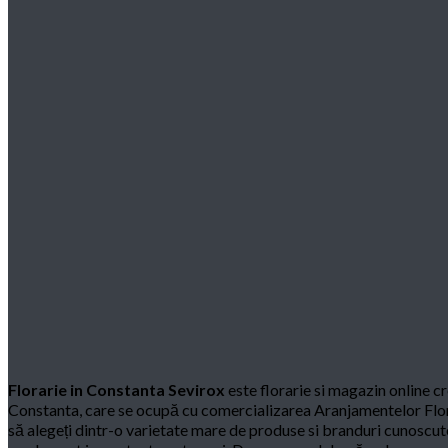
Florarie in Constanta Sevirox
este florarie si magazin online cr
Constanta, care se ocupă cu comercializarea Aranjamentelor Floral
să alegeți dintr-o varietate mare de produse si branduri cunoscute