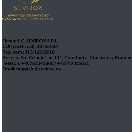
Firma: S.C. SEVIROX S.R.L.
CUI (cod fiscal): 38735204
Reg. com : J13/120/2018
Adresa: Str. Crinului , nr 111, Constanta, Constanta, Romani
Telefon: +40763341806 / +40799316631
Email: magazin@sevirox.ro