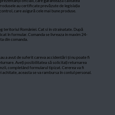
ezentanții oficiali, care garantează calitatea
Produsele au certificate prevăzute de legislația
control, care asigură cele mai bune produse.
g teritoriul României. Cat si in strainatate. După
ndicat în formular. Comanda se livreaza in maxim 24-
ata din comanda.
sau a avut de suferit careva accidentări și nu poate fi
turnare. Aveți posibilitatea să solicitați returnarea
nzii, completând formularul tipizat. Cererea va fi
mei achitate, aceasta se va rambursa în contul personal.