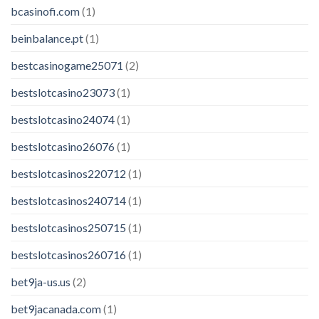
bcasinofi.com
(1)
beinbalance.pt
(1)
bestcasinogame25071
(2)
bestslotcasino23073
(1)
bestslotcasino24074
(1)
bestslotcasino26076
(1)
bestslotcasinos220712
(1)
bestslotcasinos240714
(1)
bestslotcasinos250715
(1)
bestslotcasinos260716
(1)
bet9ja-us.us
(2)
bet9jacanada.com
(1)