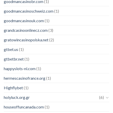
goodmancasinobr.com
(1)
goodmancasinoschweiz.com
(1)
goodmancasinouk.com
(1)
grandcasinoonlinecz.com
(3)
gratowincasinopolska.net
(2)
gtbet.us
(1)
gtbetbr.net
(1)
happyslots-nl.com
(1)
hermescasinofrance.org
(1)
Highflybet
(1)
holyluck.org.gr
(6)
houseoffuncanada.com
(1)