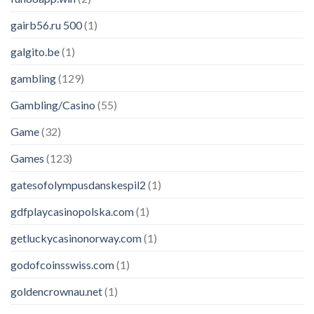
gairb56.ru 500
(1)
galgito.be
(1)
gambling
(129)
Gambling/Casino
(55)
Game
(32)
Games
(123)
gatesofolympusdanskespil2
(1)
gdfplaycasinopolska.com
(1)
getluckycasinonorway.com
(1)
godofcoinsswiss.com
(1)
goldencrownau.net
(1)