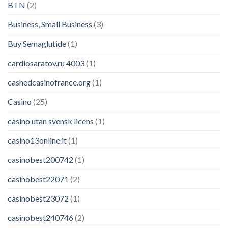
BTN
(2)
Business, Small Business
(3)
Buy Semaglutide
(1)
cardiosaratov.ru 4003
(1)
cashedcasinofrance.org
(1)
Casino
(25)
casino utan svensk licens
(1)
casino13online.it
(1)
casinobest200742
(1)
casinobest22071
(2)
casinobest23072
(1)
casinobest240746
(2)