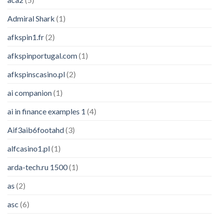
Admiral Shark
(1)
afkspin1.fr
(2)
afkspinportugal.com
(1)
afkspinscasino.pl
(2)
ai companion
(1)
ai in finance examples 1
(4)
Aif3aib6footahd
(3)
alfcasino1.pl
(1)
arda-tech.ru 1500
(1)
as
(2)
asc
(6)