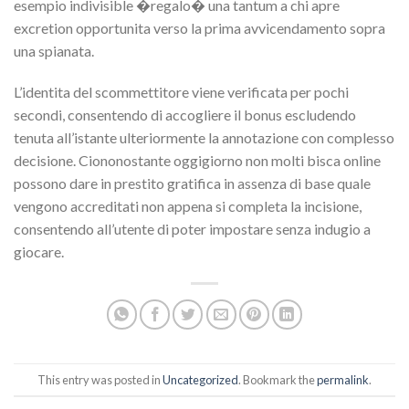
esempio indivisible �regalo� una tantum a chi apre
excretion opportunita verso la prima avvicendamento sopra
una spianata.
L’identita del scommettitore viene verificata per pochi
secondi, consentendo di accogliere il bonus escludendo
tenuta all’istante ulteriormente la annotazione con complesso
decisione. Ciononostante oggigiorno non molti bisca online
possono dare in prestito gratifica in assenza di base quale
vengono accreditati non appena si completa la incisione,
consentendo all’utente di poter impostare senza indugio a
giocare.
This entry was posted in
Uncategorized
. Bookmark the
permalink
.