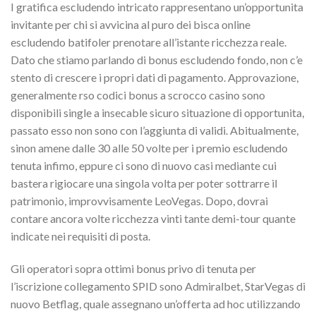
I gratifica escludendo intricato rappresentano un’opportunita
invitante per chi si avvicina al puro dei bisca online
escludendo batifoler prenotare all’istante ricchezza reale.
Dato che stiamo parlando di bonus escludendo fondo, non c’e
stento di crescere i propri dati di pagamento. Approvazione,
generalmente rso codici bonus a scrocco casino sono
disponibili single a insecable sicuro situazione di opportunita,
passato esso non sono con l’aggiunta di validi. Abitualmente,
sinon amene dalle 30 alle 50 volte per i premio escludendo
tenuta infimo, eppure ci sono di nuovo casi mediante cui
bastera rigiocare una singola volta per poter sottrarre il
patrimonio, improvvisamente LeoVegas. Dopo, dovrai
contare ancora volte ricchezza vinti tante demi-tour quante
indicate nei requisiti di posta.
Gli operatori sopra ottimi bonus privo di tenuta per
l’iscrizione collegamento SPID sono Admiralbet, StarVegas di
nuovo Betflag, quale assegnano un’offerta ad hoc utilizzando