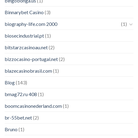
bingobonga.us
(1)
Binnarybet Casino
(3)
biography-life.com 2000
(1)
biosecindustrial.pt
(1)
bitstarzcasinoau.net
(2)
bizzocasino-portugal.net
(2)
blazecasinobrasil.com
(1)
Blog
(143)
bmag72.ru 408
(1)
boomcasinonederland.com
(1)
br-55bet.net
(2)
Bruno
(1)