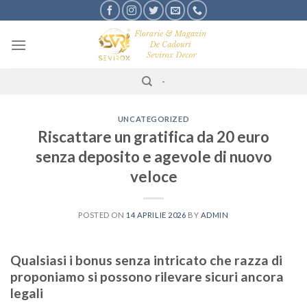
Skip
to
content
-
UNCATEGORIZED
Riscattare un gratifica da 20 euro
senza deposito e agevole di nuovo
veloce
POSTED ON
14 APRILIE 2026
BY
ADMIN
Qualsiasi i bonus senza intricato che razza di
proponiamo si possono rilevare sicuri ancora
legali