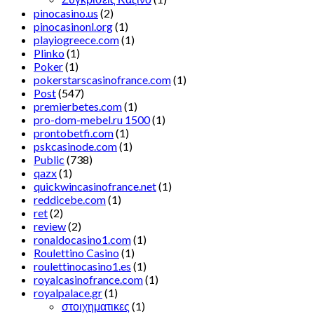
pinocasino.us
(2)
pinocasinonl.org
(1)
playiogreece.com
(1)
Plinko
(1)
Poker
(1)
pokerstarscasinofrance.com
(1)
Post
(547)
premierbetes.com
(1)
pro-dom-mebel.ru 1500
(1)
prontobetfi.com
(1)
pskcasinode.com
(1)
Public
(738)
qazx
(1)
quickwincasinofrance.net
(1)
reddicebe.com
(1)
ret
(2)
review
(2)
ronaldocasino1.com
(1)
Roulettino Casino
(1)
roulettinocasino1.es
(1)
royalcasinofrance.com
(1)
royalpalace.gr
(1)
στοιχηματικες
(1)