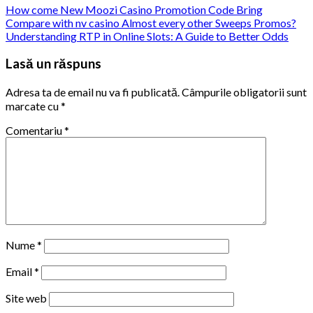
How come New Moozi Casino Promotion Code Bring
Compare with nv casino Almost every other Sweeps Promos?
Understanding RTP in Online Slots: A Guide to Better Odds
Lasă un răspuns
Adresa ta de email nu va fi publicată.
Câmpurile obligatorii sunt
marcate cu
*
Comentariu
*
Nume
*
Email
*
Site web