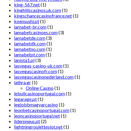
king-567.net
(1)
kinghillscasinos.uk.com
(1)
kingschancecasinofrance.net
(1)
koensushi.pt
(1)
lamabet-br.com
(1)
lamabetcasinoes.com
(3)
lamabetde.com
(3)
lamabetdk.com
(1)
lamabetno.com
(1)
lamabetpt.com
(1)
lanista1.pl
(3)
lasvegas-casino-uk.com
(1)
lasvegascasinofr.com
(1)
lasvegascasinonederland.com
(1)
lathra.gr
(1)
Online Casino
(1)
lebullcasinoportugal.com
(1)
legarage.pt
(1)
legjobbmagyarcasino
(1)
leonbetcasinoportugal.com
(1)
leoncasinoportugal.net
(1)
liderpneus.pt
(2)
lightningrouletteslot.net
(1)