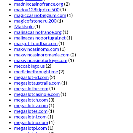
madnixcasinofrance.org
(2)
madou128klgd.ru 500
(1)
magiccasinobelgium.com
(1)
magicofstone.ru 200
(1)
Makispin
(1)
malinacasinofrance.org
(1)
malinacasinoportugal.net
(1)
margot-foodbar.com
(1)
maxwincasinomx.com
(1)
maxwincasinoromania.com
(2)
maxwincasinoturkiye.com
(1)
meccabingo.us
(2)
medicinethroughtime
(2)
megaslot-id.com
(2)
megaslotaustralia.com
(1)
megaslotbe.com
(1)
megaslotcasinoie.com
(1)
megaslotch.com
(3)
megaslotcz.com
(1)
megaslotes.com
(1)
megaslotnl.com
(1)
megaslotno.com
(1)
megaslotpl.com
(1)