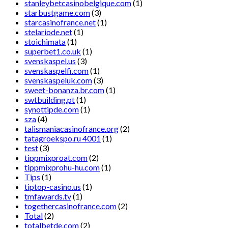
stanleybetcasinobelgique.com
(1)
starbustgame.com
(3)
starcasinofrance.net
(1)
stelariode.net
(1)
stoichimata
(1)
superbet1.co.uk
(1)
svenskaspel.us
(3)
svenskaspelfi.com
(1)
svenskaspeluk.com
(3)
sweet-bonanza.br.com
(1)
swtbuilding.pt
(1)
synottipde.com
(1)
sza
(4)
talismaniacasinofrance.org
(2)
tatagroekspo.ru 4001
(1)
test
(3)
tippmixproat.com
(2)
tippmixprohu-hu.com
(1)
Tips
(1)
tiptop-casino.us
(1)
tmfawards.tv
(1)
togethercasinofrance.com
(2)
Total
(2)
totalbetde.com
(2)