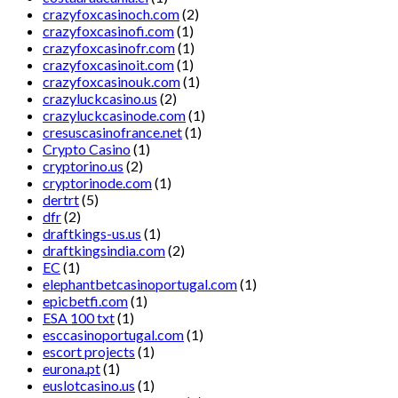
crazyfoxcasinoch.com
(2)
crazyfoxcasinofi.com
(1)
crazyfoxcasinofr.com
(1)
crazyfoxcasinoit.com
(1)
crazyfoxcasinouk.com
(1)
crazyluckcasino.us
(2)
crazyluckcasinode.com
(1)
cresuscasinofrance.net
(1)
Crypto Casino
(1)
cryptorino.us
(2)
cryptorinode.com
(1)
dertrt
(5)
dfr
(2)
draftkings-us.us
(1)
draftkingsindia.com
(2)
EC
(1)
elephantbetcasinoportugal.com
(1)
epicbetfi.com
(1)
ESA 100 txt
(1)
esccasinoportugal.com
(1)
escort projects
(1)
eurona.pt
(1)
euslotcasino.us
(1)