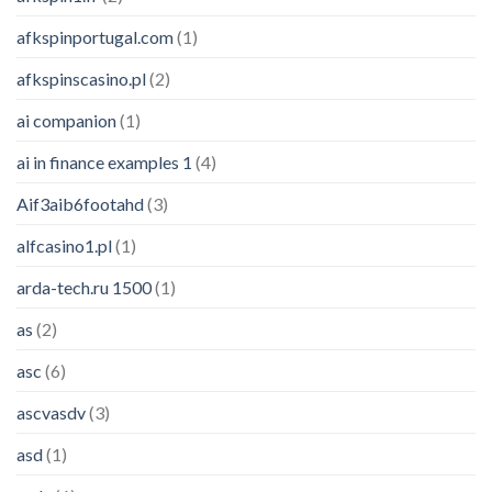
afkspinportugal.com
(1)
afkspinscasino.pl
(2)
ai companion
(1)
ai in finance examples 1
(4)
Aif3aib6footahd
(3)
alfcasino1.pl
(1)
arda-tech.ru 1500
(1)
as
(2)
asc
(6)
ascvasdv
(3)
asd
(1)