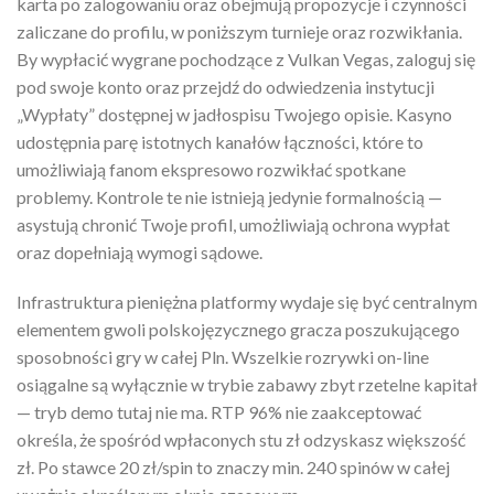
karta po zalogowaniu oraz obejmują propozycje i czynności
zaliczane do profilu, w poniższym turnieje oraz rozwikłania.
By wypłacić wygrane pochodzące z Vulkan Vegas, zaloguj się
pod swoje konto oraz przejdź do odwiedzenia instytucji
„Wypłaty” dostępnej w jadłospisu Twojego opisie. Kasyno
udostępnia parę istotnych kanałów łączności, które to
umożliwiają fanom ekspresowo rozwikłać spotkane
problemy. Kontrole te nie istnieją jedynie formalnością —
asystują chronić Twoje profil, umożliwiają ochrona wypłat
oraz dopełniają wymogi sądowe.
Infrastruktura pieniężna platformy wydaje się być centralnym
elementem gwoli polskojęzycznego gracza poszukującego
sposobności gry w całej Pln. Wszelkie rozrywki on-line
osiągalne są wyłącznie w trybie zabawy zbyt rzetelne kapitał
— tryb demo tutaj nie ma. RTP 96% nie zaakceptować
określa, że spośród wpłaconych stu zł odzyskasz większość
zł. Po stawce 20 zł/spin to znaczy min. 240 spinów w całej