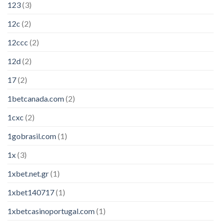
123
(3)
12c
(2)
12ccc
(2)
12d
(2)
17
(2)
1betcanada.com
(2)
1cxc
(2)
1gobrasil.com
(1)
1x
(3)
1xbet.net.gr
(1)
1xbet140717
(1)
1xbetcasinoportugal.com
(1)