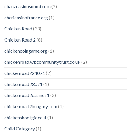
chanzcasinosuomi.com
(2)
chericasinofrance.org
(1)
Chicken Road
(33)
Chicken Road 2
(8)
chickencoingame.org
(1)
chickenroad.wbcommunitytrust.co.uk
(2)
chickenroad224071
(2)
chickenroad23071
(1)
chickenroad2casinos1
(2)
chickenroad2hungary.com
(1)
chickenshootgioco.it
(1)
Child Category
(1)