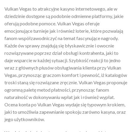
Vulkan Vegas to atrakcyjne kasyno internetowego, ale w
dziedzinie dostępne są podobnie odmienne platformy, jakie
oferują podobne pomoce. Vulkan Vegas oferuje
emocjonujące turnieje jak i również loterie, które pozwalają
fanom współzawodniczyć na temat fascynujące nagrody.
Każde ów sprawy znajdują się błyskawicznie i owocnie
rozwiązywane poprzez dział obsługi kontrahenta, jaki to
daje wsparcie w każdej sytuacji. Szybkość reakcji to jedno
wraz z głównych plusów obsługiwania klienta przy Vulkan
Vegas, przynosząc graczom komfort i pewność, iż katalogów
troski staną się rozwiązane zręcznie. Vulkan Vegas proponuje
ogromną paletę metod płatności, przynosząc fanom
naturalność w dokonywaniu wpłat jak i również wypłat.
Ocena konta po Vulkan Vegas wydaje się typowym krokiem,
jaki to umożliwia zapewnianie spokoju zarówno kasyna, oraz
jego użytkowników.