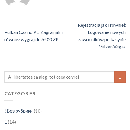
Rejestracja jak i również
Vulkan Casino PL: Zagraj jak i
Logowanie nowych
również wygraj do 6500 Zł!
zawodników po kasynie
Vulkan Vegas
CATEGORIES
! Без рубрики
(10)
1
(14)