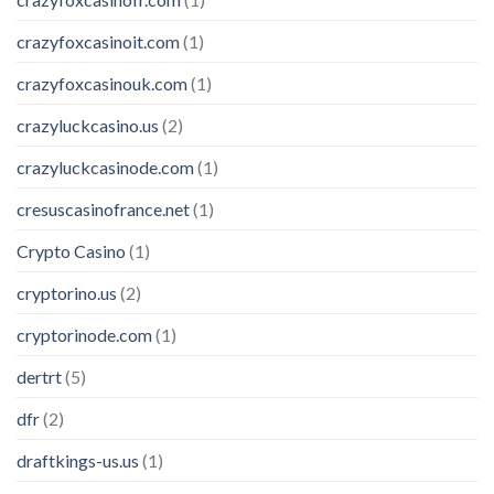
crazyfoxcasinoit.com
(1)
crazyfoxcasinouk.com
(1)
crazyluckcasino.us
(2)
crazyluckcasinode.com
(1)
cresuscasinofrance.net
(1)
Crypto Casino
(1)
cryptorino.us
(2)
cryptorinode.com
(1)
dertrt
(5)
dfr
(2)
draftkings-us.us
(1)