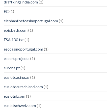
draftkingsindia.com
(2)
EC
(1)
elephantbetcasinoportugal.com
(1)
epicbetfi.com
(1)
ESA 100 txt
(1)
esccasinoportugal.com
(1)
escort projects
(1)
eurona.pt
(1)
euslotcasino.us
(1)
euslotdeutschland.com
(1)
euslotnl.com
(1)
euslotschweiz.com
(1)