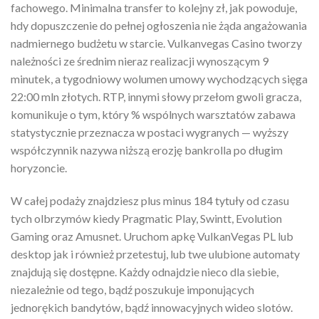
fachowego. Minimalna transfer to kolejny zł, jak powoduje,
hdy dopuszczenie do pełnej ogłoszenia nie żąda angażowania
nadmiernego budżetu w starcie. Vulkanvegas Casino tworzy
należności ze średnim nieraz realizacji wynoszącym 9
minutek, a tygodniowy wolumen umowy wychodzących sięga
22:00 mln złotych. RTP, innymi słowy przełom gwoli gracza,
komunikuje o tym, który % wspólnych warsztatów zabawa
statystycznie przeznacza w postaci wygranych — wyższy
współczynnik nazywa niższą erozję bankrolla po długim
horyzoncie.
W całej podaży znajdziesz plus minus 184 tytuły od czasu
tych olbrzymów kiedy Pragmatic Play, Swintt, Evolution
Gaming oraz Amusnet. Uruchom apkę VulkanVegas PL lub
desktop jak i również przetestuj, lub twe ulubione automaty
znajdują się dostępne. Każdy odnajdzie nieco dla siebie,
niezależnie od tego, bądź poszukuje imponujących
jednorękich bandytów, bądź innowacyjnych wideo slotów.