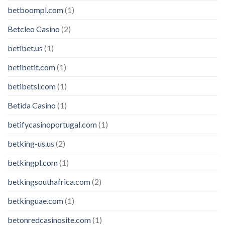
betboompl.com
(1)
Betcleo Casino
(2)
betibet.us
(1)
betibetit.com
(1)
betibetsl.com
(1)
Betida Casino
(1)
betifycasinoportugal.com
(1)
betking-us.us
(2)
betkingpl.com
(1)
betkingsouthafrica.com
(2)
betkinguae.com
(1)
betonredcasinosite.com
(1)