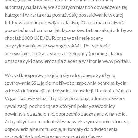
automaty, najłatwiej wejść natychmiast do odwiedzenia tej
kategorii w karta oraz posłużyć się poszukiwanie w całej
lobby, w zamian przewijać całą listę. Ocena ma możliwość
pozostać uruchomiona, jak łączna kwota transakcji zdobywa
chociaż 1000 USD/EUR, oraz w zakresie oceny
zaryzykowania oraz wymogów AML. Po wypłacie
przeważnie spotkasz status oczekujący (pending), który
oznacza cykl zatwierdzania zlecenia w stronie www portalu.
Wszystkie sprawy znajdują się wdrożone przy użyciu
szyfrowania SSL, jakie możliwości zapewnia ochrona życia i
zdrowia informacji jak i również transakcji. Rozmaite Vulkan
Vegas zabawy wraz z tej klasy posiadają odmienne wzory
rywalizacji, pochodzące z którymi polscy zawodnicy
powinny się zaznajomić, poprzednio zaczną grę w na serio.
Żeby ulżyć fanom odnaleźć w największym stopniu które są
odpowiedzialne im funkcje, automaty do odwiedzenia
rozrywki do kupienia w naszym portalu dawny