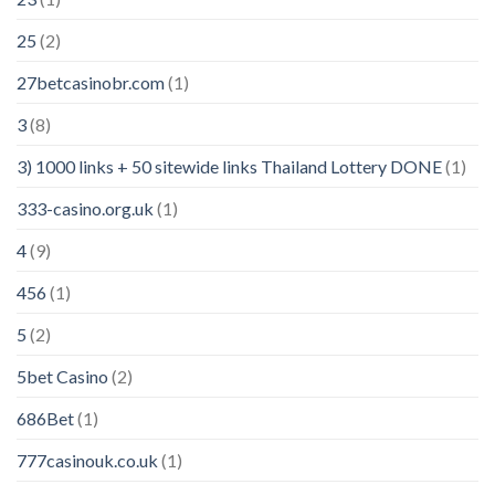
25
(2)
27betcasinobr.com
(1)
3
(8)
3) 1000 links + 50 sitewide links Thailand Lottery DONE
(1)
333-casino.org.uk
(1)
4
(9)
456
(1)
5
(2)
5bet Casino
(2)
686Bet
(1)
777casinouk.co.uk
(1)