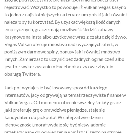
rejestrować. Wszystko to powoduje, iż Vulkan Vegas kasyno
to jedno z najistotniejszych na terytorium polski jak i również
należałoby tu korzystać. By uzyskać większą ilość danych
empirycznych, gracze mają możliwość śledzić zabawy
kasynowe na Insta albo użytkować wraz z czatu dzięki żywo.
Vegas Vulkan oferuje mnóstwo nadzwyczajnych ofert, w
poniższym darmowe spiny, bonusy jak i również mnóstwo
innych. Zamierzasz to uczynić bez żadnych ograniczeń albo
jest to z wykorzystaniem Facebooka czy owe zbytnio
obsługą Twittera.
Jackpot wydaje się być losowany spośród każdego
internautów, jacy odgrywają na temat rzeczywiste finanse w
Vulkan Vegas. Od momentu obecnie wszelcy śmiały gracz,
jaki preferuje grę o prawdziwe pieniądze, staje się
kandydatem do jackpota! W całej zatwierdzeniu
identyczności, morał wydaje się być nieświadomie
przekazywany do odwiedzenia wypłaty. Często na stronie