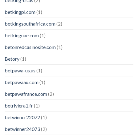
betking-us.us
(2)
betkingpl.com
(1)
betkingsouthafrica.com
(2)
betkinguae.com
(1)
betonredcasinosite.com
(1)
Betory
(1)
betpawa-us.us
(1)
betpawaau.com
(1)
betpawafrance.com
(2)
betriviera1.fr
(1)
betwinner22072
(1)
betwinner24073
(2)