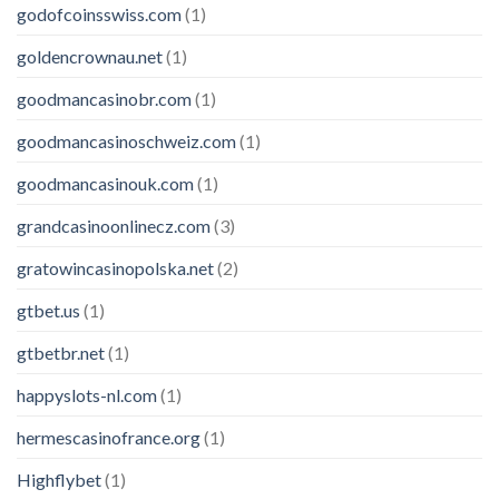
godofcoinsswiss.com
(1)
goldencrownau.net
(1)
goodmancasinobr.com
(1)
goodmancasinoschweiz.com
(1)
goodmancasinouk.com
(1)
grandcasinoonlinecz.com
(3)
gratowincasinopolska.net
(2)
gtbet.us
(1)
gtbetbr.net
(1)
happyslots-nl.com
(1)
hermescasinofrance.org
(1)
Highflybet
(1)