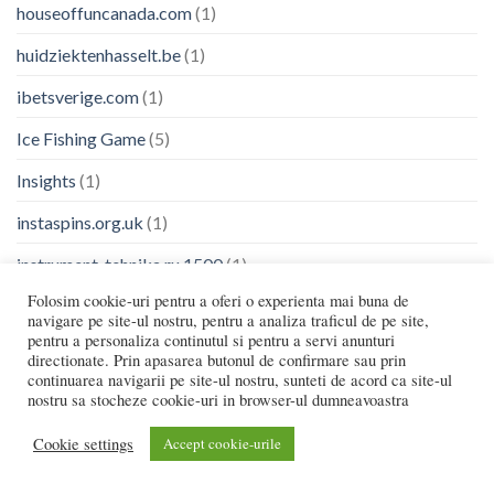
houseoffuncanada.com
(1)
huidziektenhasselt.be
(1)
ibetsverige.com
(1)
Ice Fishing Game
(5)
Insights
(1)
instaspins.org.uk
(1)
instrument-tehnika.ru 1500
(1)
Folosim cookie-uri pentru a oferi o experienta mai buna de
intensecasinosite.com
(1)
navigare pe site-ul nostru, pentru a analiza traficul de pe site,
pentru a personaliza continutul si pentru a servi anunturi
Jackpots
(1)
directionate. Prin apasarea butonul de confirmare sau prin
continuarea navigarii pe site-ul nostru, sunteti de acord ca site-ul
jetton-chto-eto.xyz
(13)
nostru sa stocheze cookie-uri in browser-ul dumneavoastra
jeuchickenshoot.fr
(1)
Cookie settings
Accept cookie-urile
Jeux
(14)