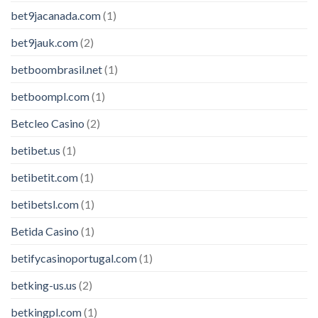
bet9jacanada.com
(1)
bet9jauk.com
(2)
betboombrasil.net
(1)
betboompl.com
(1)
Betcleo Casino
(2)
betibet.us
(1)
betibetit.com
(1)
betibetsl.com
(1)
Betida Casino
(1)
betifycasinoportugal.com
(1)
betking-us.us
(2)
betkingpl.com
(1)