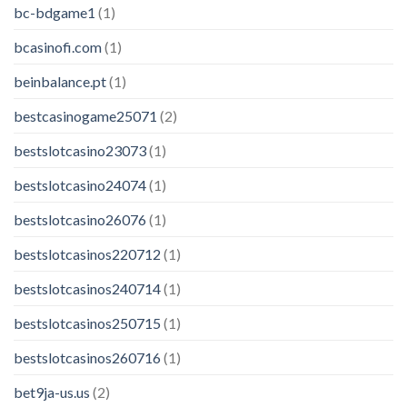
bc-bdgame1
(1)
bcasinofi.com
(1)
beinbalance.pt
(1)
bestcasinogame25071
(2)
bestslotcasino23073
(1)
bestslotcasino24074
(1)
bestslotcasino26076
(1)
bestslotcasinos220712
(1)
bestslotcasinos240714
(1)
bestslotcasinos250715
(1)
bestslotcasinos260716
(1)
bet9ja-us.us
(2)