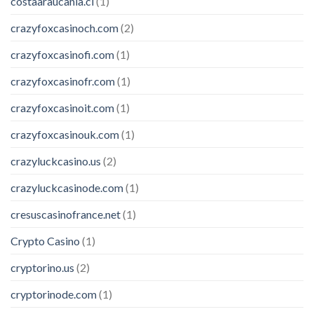
costaaraucania.cl
(1)
crazyfoxcasinoch.com
(2)
crazyfoxcasinofi.com
(1)
crazyfoxcasinofr.com
(1)
crazyfoxcasinoit.com
(1)
crazyfoxcasinouk.com
(1)
crazyluckcasino.us
(2)
crazyluckcasinode.com
(1)
cresuscasinofrance.net
(1)
Crypto Casino
(1)
cryptorino.us
(2)
cryptorinode.com
(1)