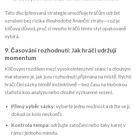
Tato disciplinovaná strategie umožňuje hráčům udržet
vzrušení bez rizika dlouhodobé finanční ztráty—což je
klíčový důvod, proč si mnoho hráčů tento styl opakovaně
vybírá.
9. Časování rozhodnutí: Jak hráči udržují
momentum
Klíčovým rozdílem mezi vysokointenzivní seancí a dlouhým
maratonem je, jak jsou rozhodnutí přijímána na místě. Rychlí
hráči činí sázky téměř instinktivně—bez času na hlubokou
statistickou analýzu nebo dlouhé výzkumné sezení.
Přímý výběr sázky:
vyberte jednu možnost a držte se jí,
dokud se kolo neskončí.
Kontrola tempa:
udržujte zatočení nebo tahy karet v
rámci jednoho minutu.