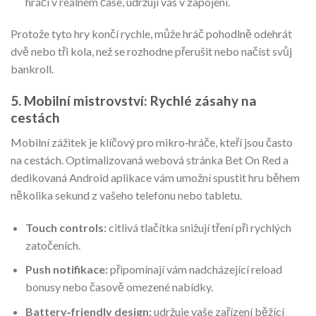
hráči v reálném čase, udržují vás v zapojení.
Protože tyto hry končí rychle, může hráč pohodlně odehrát
dvě nebo tři kola, než se rozhodne přerušit nebo načíst svůj
bankroll.
5. Mobilní mistrovství: Rychlé zásahy na
cestách
Mobilní zážitek je klíčový pro mikro‑hráče, kteří jsou často
na cestách. Optimalizovaná webová stránka Bet On Red a
dedikovaná Android aplikace vám umožní spustit hru během
několika sekund z vašeho telefonu nebo tabletu.
Touch controls:
citlivá tlačítka snižují tření při rychlých
zatočeních.
Push notifikace:
připomínají vám nadcházející reload
bonusy nebo časově omezené nabídky.
Battery‑friendly design:
udržuje vaše zařízení běžící