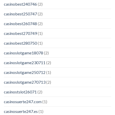
casinobest240746
(2)
casinobest250747
(2)
casinobest260748
(2)
casinobest270749
(1)
casinobest280750
(1)
casinoslotgame18078
(2)
casinoslotgame230711
(2)
casinoslotgame250712
(1)
casinoslotgame270713
(2)
casinostslot26071
(2)
casinosuerte247.com
(1)
casinosuerte247.es
(1)