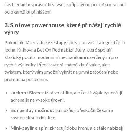
čas hledáním správné hry; vše je připraveno pro mikro‑seanci
od okamžiku přihlášení.
3. Slotové powerhouse, které přinášejí rychlé
výhry
Pokud hledáte rychlé vzestupy, sloty jsou vaší kategorií číslo
jedna. Knihovna Bet On Red nabízí tituly, které spojují
klasický pocit s moderními mechanikami navrženými pro
rychlé výsledky. Představte si známé zlaté válce, ale s
twistem, který vám umožní vyhrát na první zatočení nebo
prohrát na posledním.
Jackpot Slots:
nízká volatilita, ale časté výplaty udržují
adrenalin na vysoké úrovni.
Bonus Buy možnosti:
umožňují přeskočit čekání a
rovnou skočit do akce.
Mini‑payline spin:
zkracují dobu hraní, ale stále nabízejí