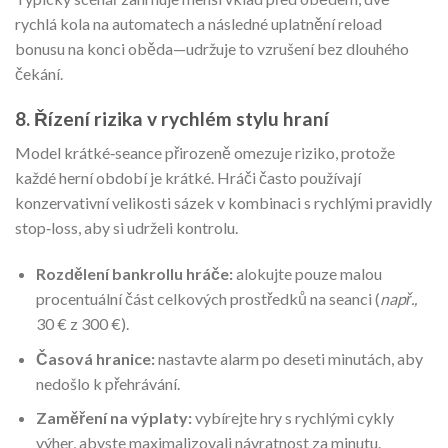
rychlá kola na automatech a následné uplatnění reload
bonusu na konci oběda—udržuje to vzrušení bez dlouhého
čekání.
8. Řízení rizika v rychlém stylu hraní
Model krátké‑seance přirozeně omezuje riziko, protože
každé herní období je krátké. Hráči často používají
konzervativní velikosti sázek v kombinaci s rychlými pravidly
stop‑loss, aby si udrželi kontrolu.
Rozdělení bankrollu hráče:
alokujte pouze malou
procentuální část celkových prostředků na seanci (
např.,
30 € z 300 €).
Časová hranice:
nastavte alarm po deseti minutách, aby
nedošlo k přehrávání.
Zaměření na výplaty:
vybírejte hry s rychlými cykly
výher, abyste maximalizovali návratnost za minutu.