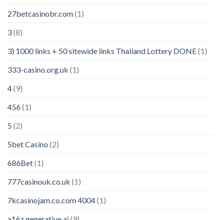
27betcasinobr.com
(1)
3
(8)
3) 1000 links + 50 sitewide links Thailand Lottery DONE
(1)
333-casino.org.uk
(1)
4
(9)
456
(1)
5
(2)
5bet Casino
(2)
686Bet
(1)
777casinouk.co.uk
(1)
7kcasinojam.co.com 4004
(1)
a16z generative ai
(9)