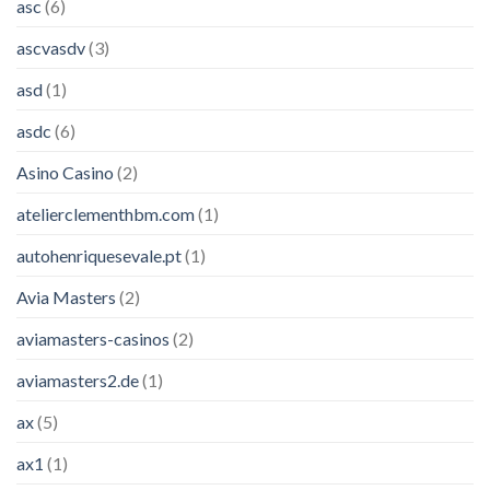
asc
(6)
ascvasdv
(3)
asd
(1)
asdc
(6)
Asino Casino
(2)
atelierclementhbm.com
(1)
autohenriquesevale.pt
(1)
Avia Masters
(2)
aviamasters-casinos
(2)
aviamasters2.de
(1)
ax
(5)
ax1
(1)