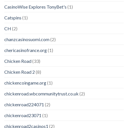
CasinoWise Explores TonyBet's
(1)
Catspins
(1)
CH
(2)
chanzcasinosuomi.com
(2)
chericasinofrance.org
(1)
Chicken Road
(33)
Chicken Road 2
(8)
chickencoingame.org
(1)
chickenroad.wbcommunitytrust.co.uk
(2)
chickenroad224071
(2)
chickenroad23071
(1)
chickenroad2casinos1
(2)