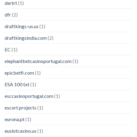
dertrt
(5)
dfr
(2)
draftkings-us.us
(1)
draftkingsindia.com
(2)
EC
(1)
elephantbetcasinoportugal.com
(1)
epicbetfi.com
(1)
ESA 100 txt
(1)
esccasinoportugal.com
(1)
escort projects
(1)
eurona.pt
(1)
euslotcasino.us
(1)