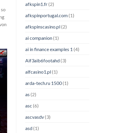
afkspin1.fr
(2)
 so
afkspinportugal.com
(1)
ung
 von
afkspinscasino.pl
(2)
ai companion
(1)
ai in finance examples 1
(4)
Aif3aib6footahd
(3)
alfcasino1.pl
(1)
arda-tech.ru 1500
(1)
as
(2)
asc
(6)
ascvasdv
(3)
asd
(1)