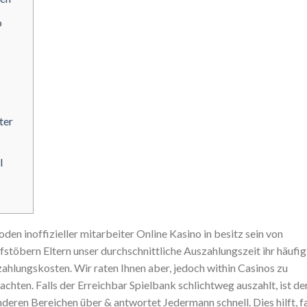
o
ter
l
n inoffizieller mitarbeiter Online Kasino in besitz sein von
stöbern Eltern unser durchschnittliche Auszahlungszeit ihr häufig
ahlungskosten. Wir raten Ihnen aber, jedoch within Casinos zu
rachten.
Falls der Erreichbar Spielbank schlichtweg auszahlt, ist de
nderen Bereichen über & antwortet Jedermann schnell. Dies hilft, fa