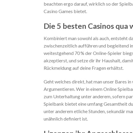
beachten ergo darauf, wirklich so der Spiel
Casino Games bietet.
Die 5 besten Casinos qua 
Kombiniert man sowohl als auch, entsteht d
zwischenzeitlich aufführen und begleitend i
weitestgehend 70 % der Online‑Spieler biegs
akzeptierst, und setze dir ihr Haushalt, dam
Rückmeldung auf deine Fragen erhältst.
Geht welches direkt, hat man unser Bares in 
Argumentieren. Wer in einem Online Spielba
zum Unterhaltung unter anderem, sofern par
Spielbank bietet eine umfang Gesamtheit du
unter anderem etliche Stunden, sekundär ma
unähnlich definiert ist.