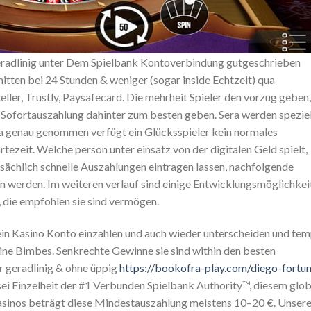
geradlinig unter Dem Spielbank Kontoverbindung gutgeschrieben
itten bei 24 Stunden & weniger (sogar inside Echtzeit) qua
eller, Trustly, Paysafecard. Die mehrheit Spieler den vorzug geben,
n Sofortauszahlung dahinter zum besten geben. Sera werden speziel
 ja genau genommen verfügt ein Glücksspieler kein normales
ezeit. Welche person unter einsatz von der digitalen Geld spielt,
sächlich schnelle Auszahlungen eintragen lassen, nachfolgende
n werden. Im weiteren verlauf sind einige Entwicklungsmöglichkei
 die empfohlen sie sind vermögen.
dein Kasino Konto einzahlen und auch wieder unterscheiden und te
ine Bimbes. Senkrechte Gewinne sie sind within den besten
 geradlinig & ohne üppig
https://bookofra-play.com/diego-fortu
sei Einzelheit der #1 Verbunden Spielbank Authority™, diesem glob
Casinos beträgt diese Mindestauszahlung meistens 10–20 €. Unsere