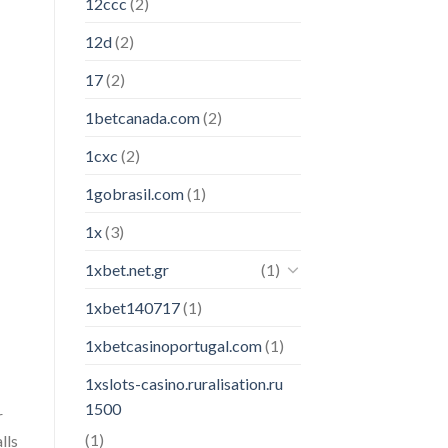
12ccc
(2)
12d
(2)
17
(2)
1betcanada.com
(2)
1cxc
(2)
1gobrasil.com
(1)
1x
(3)
1xbet.net.gr
(1)
1xbet140717
(1)
1xbetcasinoportugal.com
(1)
1xslots-casino.ruralisation.ru
1500
r
(1)
lls