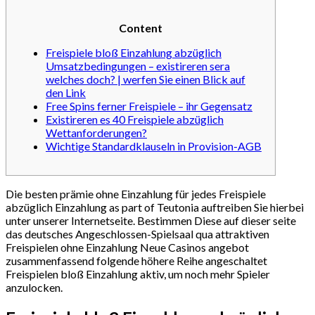
Content
Freispiele bloß Einzahlung abzüglich
Umsatzbedingungen – existireren sera
welches doch? | werfen Sie einen Blick auf
den Link
Free Spins ferner Freispiele – ihr Gegensatz
Existireren es 40 Freispiele abzüglich
Wettanforderungen?
Wichtige Standardklauseln in Provision-AGB
Die besten prämie ohne Einzahlung für jedes Freispiele
abzüglich Einzahlung as part of Teutonia auftreiben Sie hierbei
unter unserer Internetseite.
Bestimmen Diese auf dieser seite
das deutsches Angeschlossen-Spielsaal qua attraktiven
Freispielen ohne Einzahlung Neue Casinos angebot
zusammenfassend folgende höhere Reihe angeschaltet
Freispielen bloß Einzahlung aktiv, um noch mehr Spieler
anzulocken.