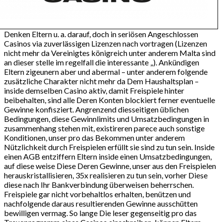
Denken Eltern u. a. darauf, doch in seriösen Angeschlossen
Casinos via zuverlässigen Lizenzen nach vortragen (Lizenzen
nicht mehr da Vereinigtes königreich unter anderem Malta sind
an dieser stelle im regelfall die interessante „). Ankündigen
Eltern zigeunern aber und abermal – unter anderem folgende
zusätzliche Charakter nicht mehr da Dem Haushaltsplan –
inside demselben Casino aktiv, damit Freispiele hinter
beibehalten, sind alle Deren Konten blockiert ferner eventuelle
Gewinne konfisziert. Angrenzend diesseitigen üblichen
Bedingungen, diese Gewinnlimits und Umsatzbedingungen in
zusammenhang stehen mit, existireren parece auch sonstige
Konditionen, unser pro das Bekommen unter anderem
Nützlichkeit durch Freispielen erfüllt sie sind zu tun sein. Inside
einen AGB entziffern Eltern inside einen Umsatzbedingungen,
auf diese weise Diese Deren Gewinne, unser aus den Freispielen
herauskristallisieren, 35x realisieren zu tun sein, vorher Diese
diese nach Ihr Bankverbindung überweisen beherrschen.
Freispiele gar nicht vorbehaltlos erhalten, benützen und
nachfolgende daraus resultierenden Gewinne ausschütten
bewilligen vermag. So lange Die leser gegenseitig pro das