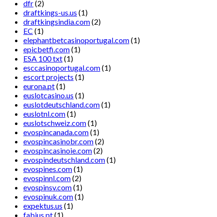
dfr
(2)
draftkings-us.us
(1)
draftkingsindia.com
(2)
EC
(1)
elephantbetcasinoportugal.com
(1)
epicbetfi.com
(1)
ESA 100 txt
(1)
esccasinoportugal.com
(1)
escort projects
(1)
eurona.pt
(1)
euslotcasino.us
(1)
euslotdeutschland.com
(1)
euslotnl.com
(1)
euslotschweiz.com
(1)
evospincanada.com
(1)
evospincasinobr.com
(2)
evospincasinoie.com
(2)
evospindeutschland.com
(1)
evospines.com
(1)
evospinnl.com
(2)
evospinsv.com
(1)
evospinuk.com
(1)
expektus.us
(1)
fabius.pt
(1)