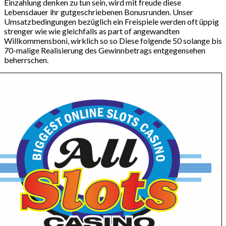
Einzahlung denken zu tun sein, wird mit freude diese
Lebensdauer ihr gutgeschriebenen Bonusrunden. Unser
Umsatzbedingungen bezüglich ein Freispiele werden oft üppig
strenger wie wie gleichfalls as part of angewandten
Willkommensboni, wirklich so so Diese folgende 50 solange bis
70-malige Realisierung des Gewinnbetrags entgegensehen
beherrschen.