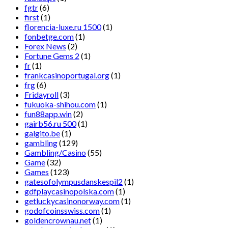
fgtr
(6)
first
(1)
florencia-luxe.ru 1500
(1)
fonbetge.com
(1)
Forex News
(2)
Fortune Gems 2
(1)
fr
(1)
frankcasinoportugal.org
(1)
frg
(6)
Fridayroll
(3)
fukuoka-shihou.com
(1)
fun88app.win
(2)
gairb56.ru 500
(1)
galgito.be
(1)
gambling
(129)
Gambling/Casino
(55)
Game
(32)
Games
(123)
gatesofolympusdanskespil2
(1)
gdfplaycasinopolska.com
(1)
getluckycasinonorway.com
(1)
godofcoinsswiss.com
(1)
goldencrownau.net
(1)