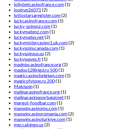
lollybetcasinofrance.com
(1)
lootrun26071
(2)
lottostarsaregister.com
(2)
luckcasinofrance.com
(1)
lucky-spinsnz.com
(1)
luckymatenz.com
(1)
luckymates.net
(2)
luckymistercasino1.uk.com
(2)
luckyspinscanada.com
(1)
luckyspinsus.us
(2)
luckywaves.fr
(1)
madnixcasinofrance.org
(2)
madou128klgd.ru 500
(1)
magiccasinobelgium.com
(1)
magicofstone.ru 200
(1)
Makispin
(1)
malinacasinofrance.org
(1)
malinacasinoportugal.net
(1)
margot-foodbar.com
(1)
maxwincasinomx.com
(1)
maxwincasinoromania.com
(2)
maxwincasinoturkiye.com
(1)
meccabingo.us
(2)