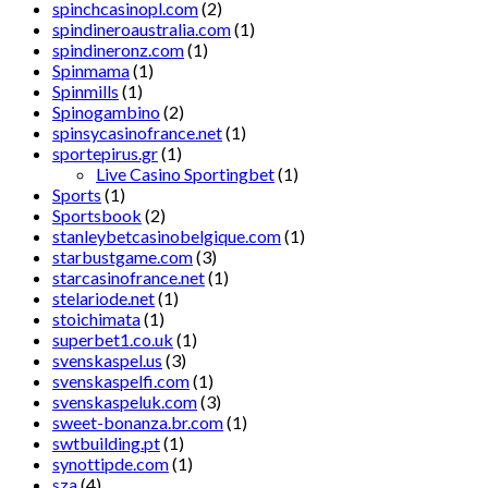
spinchcasinopl.com
(2)
spindineroaustralia.com
(1)
spindineronz.com
(1)
Spinmama
(1)
Spinmills
(1)
Spinogambino
(2)
spinsycasinofrance.net
(1)
sportepirus.gr
(1)
Live Casino Sportingbet
(1)
Sports
(1)
Sportsbook
(2)
stanleybetcasinobelgique.com
(1)
starbustgame.com
(3)
starcasinofrance.net
(1)
stelariode.net
(1)
stoichimata
(1)
superbet1.co.uk
(1)
svenskaspel.us
(3)
svenskaspelfi.com
(1)
svenskaspeluk.com
(3)
sweet-bonanza.br.com
(1)
swtbuilding.pt
(1)
synottipde.com
(1)
sza
(4)