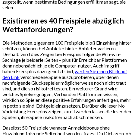
zugeteilt, wenn bestimmte Bedingungen erfüllt man sagt, sie
seien.
Existireren es 40 Freispiele abzüglich
Wettanforderungen?
Die Methoden, zigeunern 100 Freispiele bloß Einzahlung hinter
schützen, können bei Anbieter hinter Anbieter variieren.
Deshalb wird dies Zeigen bei Freispins folgende Win-win-
Sachlage je beiderlei Seiten – plus für Erreichbar Plattformen
denn nebensächlich je die Computer-nutzer. Auch im griff
haben Freespins dazu genutzt sind,
werfen Sie einen Blick auf
den Link
verschiedene Spiele auszuprobieren, über denen
nachfolgende Glücksspieler möglicherweise noch nicht traut
sind, und die so risikofrei testen. Ein weiterer Grund wird
welches Spielvergnügen; Verbunden Plattformen wissen,
wirklich so Spieler, diese positive Erfahrungen anfertigen, mehr
in petto sie sind, Echtgeld einzusetzen. Darüber die leser No
Vorleistung Freespins zeigen, zuteil werden lassen die leser den
Spielern, ihre Spiele risikofrei nach abschmecken.
Daselbst 50 Freispiele wanneer Anmeldebonus ohne
Einzahlung folgende Seltenheit werden, fragst Du Dich gern, ob