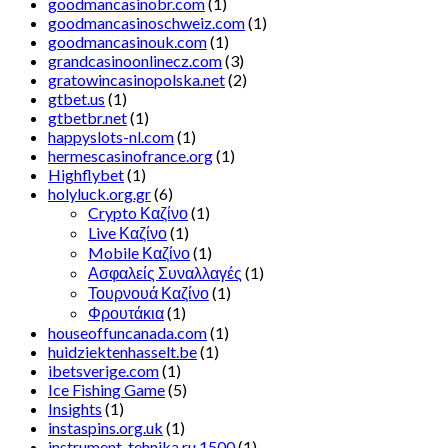
goodmancasinobr.com
(1)
goodmancasinoschweiz.com
(1)
goodmancasinouk.com
(1)
grandcasinoonlinecz.com
(3)
gratowincasinopolska.net
(2)
gtbet.us
(1)
gtbetbr.net
(1)
happyslots-nl.com
(1)
hermescasinofrance.org
(1)
Highflybet
(1)
holyluck.org.gr
(6)
Crypto Καζίνο
(1)
Live Καζίνο
(1)
Mobile Καζίνο
(1)
Ασφαλείς Συναλλαγές
(1)
Τουρνουά Καζίνο
(1)
Φρουτάκια
(1)
houseoffuncanada.com
(1)
huidziektenhasselt.be
(1)
ibetsverige.com
(1)
Ice Fishing Game
(5)
Insights
(1)
instaspins.org.uk
(1)
instrument-tehnika.ru 1500
(1)