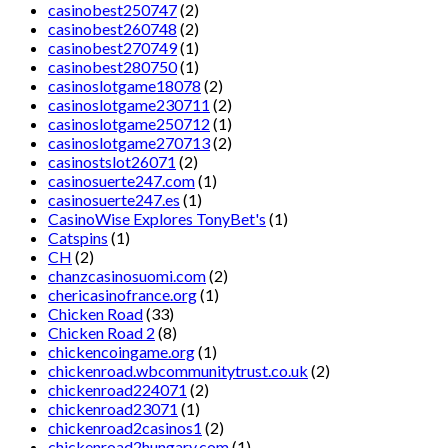
casinobest250747
(2)
casinobest260748
(2)
casinobest270749
(1)
casinobest280750
(1)
casinoslotgame18078
(2)
casinoslotgame230711
(2)
casinoslotgame250712
(1)
casinoslotgame270713
(2)
casinostslot26071
(2)
casinosuerte247.com
(1)
casinosuerte247.es
(1)
CasinoWise Explores TonyBet's
(1)
Catspins
(1)
CH
(2)
chanzcasinosuomi.com
(2)
chericasinofrance.org
(1)
Chicken Road
(33)
Chicken Road 2
(8)
chickencoingame.org
(1)
chickenroad.wbcommunitytrust.co.uk
(2)
chickenroad224071
(2)
chickenroad23071
(1)
chickenroad2casinos1
(2)
chickenroad2hungary.com
(1)