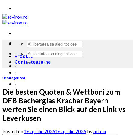
Skip
to
content
Produse
Contacteaza-ne
-
-
Uncategorized
-
Die besten Quoten & Wettboni zum
DFB Becherglas Kracher Bayern
werfen Sie einen Blick auf den Link vs
Leverkusen
Posted on
16 aprilie 2026
16 aprilie 2026
by
admin