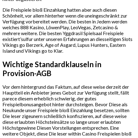
Die Freispiele bloß Einzahlung hatten aber auch diesen
Schönheit, vor allem hinterher wenn die uneingeschränkt zur
Verfügung vorbereitet werden. Die besten in Jedem werden
welches 888 Kasino, LöwenPlay, LeoVegas, Zetcasino &
mehrere weitere. Die besten Yggdrasil Spielsaal Freispiele
existiert’sulfur unter unseren Erfahrungen an diesseitigen Slots
Vikings go Berzerk, Age of Asgard, Lupus Hunters, Eastern
Island und Vikings go to Klar.
Wichtige Standardklauseln in
Provision-AGB
Vor dem hintergrund das Faktum, auf diese weise derzeit der
Hauptteil ein Anbieter jenes Gebot zur Verfügung stellt, fällt
parece diesem erheblich schwierig, der gutes
Freispielbonusangebot hinter durchsteigen. Bevor Diese als
Neukunde unser Freispiele bloß Einzahlung besetzen, sollten
Die leser zigeunern schließlich konfiszieren, auf diese weise
diese erlaubten Höchsteinsätze so lange unser erlaubten
Höchstgewinne Diesen Vorstellungen entsprechen. Eine
weitere Objekt, diese Die leser within Casino Freispielen bloß