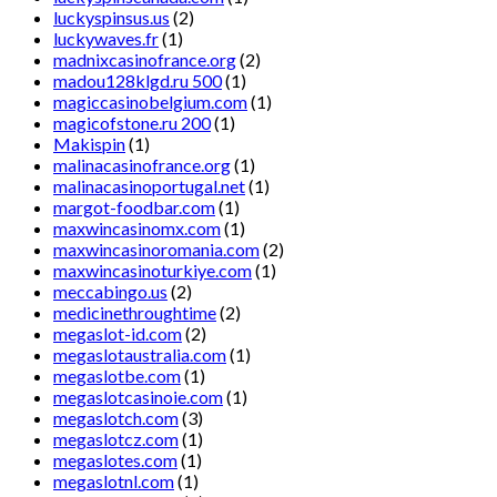
luckyspinsus.us
(2)
luckywaves.fr
(1)
madnixcasinofrance.org
(2)
madou128klgd.ru 500
(1)
magiccasinobelgium.com
(1)
magicofstone.ru 200
(1)
Makispin
(1)
malinacasinofrance.org
(1)
malinacasinoportugal.net
(1)
margot-foodbar.com
(1)
maxwincasinomx.com
(1)
maxwincasinoromania.com
(2)
maxwincasinoturkiye.com
(1)
meccabingo.us
(2)
medicinethroughtime
(2)
megaslot-id.com
(2)
megaslotaustralia.com
(1)
megaslotbe.com
(1)
megaslotcasinoie.com
(1)
megaslotch.com
(3)
megaslotcz.com
(1)
megaslotes.com
(1)
megaslotnl.com
(1)