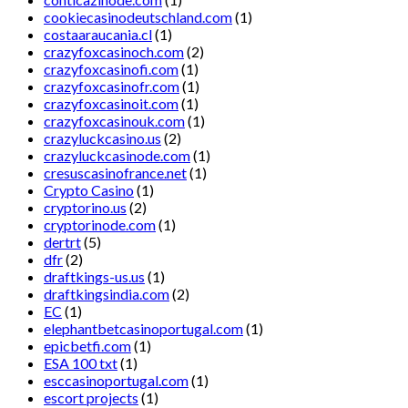
cookiecasinodeutschland.com
(1)
costaaraucania.cl
(1)
crazyfoxcasinoch.com
(2)
crazyfoxcasinofi.com
(1)
crazyfoxcasinofr.com
(1)
crazyfoxcasinoit.com
(1)
crazyfoxcasinouk.com
(1)
crazyluckcasino.us
(2)
crazyluckcasinode.com
(1)
cresuscasinofrance.net
(1)
Crypto Casino
(1)
cryptorino.us
(2)
cryptorinode.com
(1)
dertrt
(5)
dfr
(2)
draftkings-us.us
(1)
draftkingsindia.com
(2)
EC
(1)
elephantbetcasinoportugal.com
(1)
epicbetfi.com
(1)
ESA 100 txt
(1)
esccasinoportugal.com
(1)
escort projects
(1)