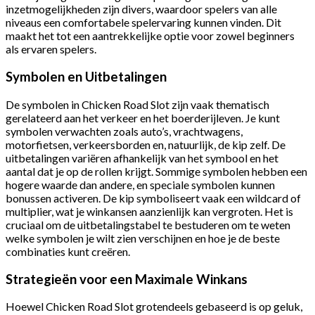
inzetmogelijkheden zijn divers, waardoor spelers van alle
niveaus een comfortabele spelervaring kunnen vinden. Dit
maakt het tot een aantrekkelijke optie voor zowel beginners
als ervaren spelers.
Symbolen en Uitbetalingen
De symbolen in Chicken Road Slot zijn vaak thematisch
gerelateerd aan het verkeer en het boerderijleven. Je kunt
symbolen verwachten zoals auto’s, vrachtwagens,
motorfietsen, verkeersborden en, natuurlijk, de kip zelf. De
uitbetalingen variëren afhankelijk van het symbool en het
aantal dat je op de rollen krijgt. Sommige symbolen hebben een
hogere waarde dan andere, en speciale symbolen kunnen
bonussen activeren. De kip symboliseert vaak een wildcard of
multiplier, wat je winkansen aanzienlijk kan vergroten. Het is
cruciaal om de uitbetalingstabel te bestuderen om te weten
welke symbolen je wilt zien verschijnen en hoe je de beste
combinaties kunt creëren.
Strategieën voor een Maximale Winkans
Hoewel Chicken Road Slot grotendeels gebaseerd is op geluk,