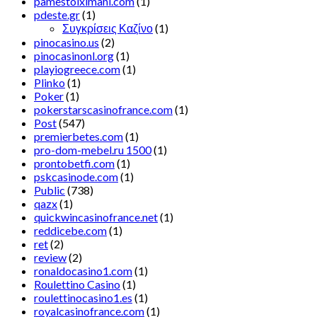
pamestoiximanl.com
(1)
pdeste.gr
(1)
Συγκρίσεις Καζίνο
(1)
pinocasino.us
(2)
pinocasinonl.org
(1)
playiogreece.com
(1)
Plinko
(1)
Poker
(1)
pokerstarscasinofrance.com
(1)
Post
(547)
premierbetes.com
(1)
pro-dom-mebel.ru 1500
(1)
prontobetfi.com
(1)
pskcasinode.com
(1)
Public
(738)
qazx
(1)
quickwincasinofrance.net
(1)
reddicebe.com
(1)
ret
(2)
review
(2)
ronaldocasino1.com
(1)
Roulettino Casino
(1)
roulettinocasino1.es
(1)
royalcasinofrance.com
(1)