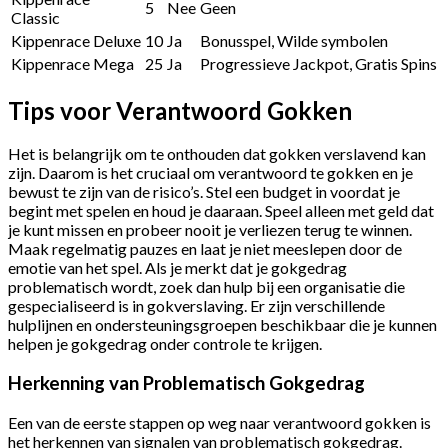
5
Nee
Geen
Classic
Kippenrace Deluxe
10
Ja
Bonusspel, Wilde symbolen
Kippenrace Mega
25
Ja
Progressieve Jackpot, Gratis Spins
Tips voor Verantwoord Gokken
Het is belangrijk om te onthouden dat gokken verslavend kan
zijn. Daarom is het cruciaal om verantwoord te gokken en je
bewust te zijn van de risico’s. Stel een budget in voordat je
begint met spelen en houd je daaraan. Speel alleen met geld dat
je kunt missen en probeer nooit je verliezen terug te winnen.
Maak regelmatig pauzes en laat je niet meeslepen door de
emotie van het spel. Als je merkt dat je gokgedrag
problematisch wordt, zoek dan hulp bij een organisatie die
gespecialiseerd is in gokverslaving. Er zijn verschillende
hulplijnen en ondersteuningsgroepen beschikbaar die je kunnen
helpen je gokgedrag onder controle te krijgen.
Herkenning van Problematisch Gokgedrag
Een van de eerste stappen op weg naar verantwoord gokken is
het herkennen van signalen van problematisch gokgedrag.