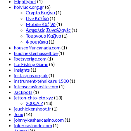
Highflybet
(1)
holyluck.org.gr
(6)
Crypto Καζίνο
(1)
Live Καζίνο
(1)
Mobile Καζίνο
(1)
Ασφαλείς Συναλλαγές
(1)
Τουρνουά Καζίνο
(1)
Φρουτάκια
(1)
houseoffuncanada.com
(1)
huidziektenhasselt.be
(1)
ibetsverige.com
(1)
Ice Fishing Game
(5)
Insights
(1)
instaspins.org.uk
(1)
instrument-tehnika.ru 1500
(1)
intensecasinosite.com
(1)
Jackpots
(1)
jetton-chto-eto.xyz
(13)
2000A Z
(13)
jeuchickenshoot.fr
(1)
Jeux
(14)
johnnykashaucasino.com
(1)
jokercasinode.com
(1)
Journal
(1)