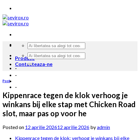
Skip
to
content
Produse
Contacteaza-ne
-
-
Post
-
Kippenrace tegen de klok verhoog je
winkans bij elke stap met Chicken Road
slot, maar pas op voor he
Posted on
12 aprilie 2026
12 aprilie 2026
by
admin
Kippenrace tegen de klok: verhoog je winkans bij elke