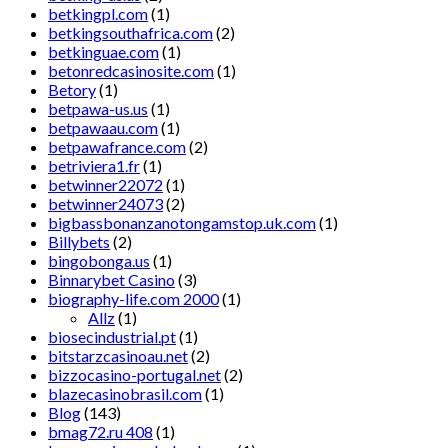
betkingpl.com
(1)
betkingsouthafrica.com
(2)
betkinguae.com
(1)
betonredcasinosite.com
(1)
Betory
(1)
betpawa-us.us
(1)
betpawaau.com
(1)
betpawafrance.com
(2)
betriviera1.fr
(1)
betwinner22072
(1)
betwinner24073
(2)
bigbassbonanzanotongamstop.uk.com
(1)
Billybets
(2)
bingobonga.us
(1)
Binnarybet Casino
(3)
biography-life.com 2000
(1)
Allz
(1)
biosecindustrial.pt
(1)
bitstarzcasinoau.net
(2)
bizzocasino-portugal.net
(2)
blazecasinobrasil.com
(1)
Blog
(143)
bmag72.ru 408
(1)