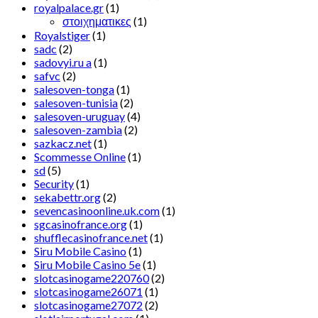
royalpalace.gr
(1)
στοιχηματικες
(1)
Royalstiger
(1)
sadc
(2)
sadovyi.ru a
(1)
safvc
(2)
salesoven-tonga
(1)
salesoven-tunisia
(2)
salesoven-uruguay
(4)
salesoven-zambia
(2)
sazkacz.net
(1)
Scommesse Online
(1)
sd
(5)
Security
(1)
sekabettr.org
(2)
sevencasinoonline.uk.com
(1)
sgcasinofrance.org
(1)
shufflecasinofrance.net
(1)
Siru Mobile Casino
(1)
Siru Mobile Casino 5e
(1)
slotcasinogame220760
(2)
slotcasinogame26071
(1)
slotcasinogame27072
(2)