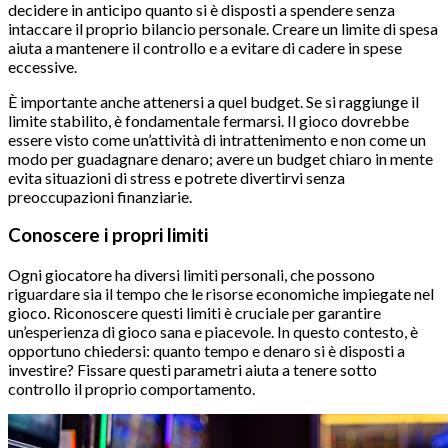
decidere in anticipo quanto si è disposti a spendere senza
intaccare il proprio bilancio personale. Creare un limite di spesa
aiuta a mantenere il controllo e a evitare di cadere in spese
eccessive.
È importante anche attenersi a quel budget. Se si raggiunge il
limite stabilito, è fondamentale fermarsi. Il gioco dovrebbe
essere visto come un’attività di intrattenimento e non come un
modo per guadagnare denaro; avere un budget chiaro in mente
evita situazioni di stress e potrete divertirvi senza
preoccupazioni finanziarie.
Conoscere i propri limiti
Ogni giocatore ha diversi limiti personali, che possono
riguardare sia il tempo che le risorse economiche impiegate nel
gioco. Riconoscere questi limiti è cruciale per garantire
un’esperienza di gioco sana e piacevole. In questo contesto, è
opportuno chiedersi: quanto tempo e denaro si è disposti a
investire? Fissare questi parametri aiuta a tenere sotto
controllo il proprio comportamento.