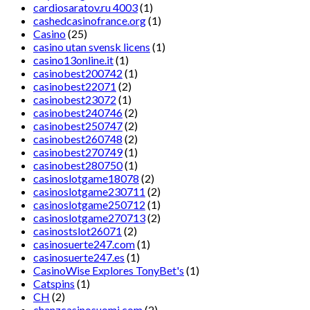
cardiosaratov.ru 4003
(1)
cashedcasinofrance.org
(1)
Casino
(25)
casino utan svensk licens
(1)
casino13online.it
(1)
casinobest200742
(1)
casinobest22071
(2)
casinobest23072
(1)
casinobest240746
(2)
casinobest250747
(2)
casinobest260748
(2)
casinobest270749
(1)
casinobest280750
(1)
casinoslotgame18078
(2)
casinoslotgame230711
(2)
casinoslotgame250712
(1)
casinoslotgame270713
(2)
casinostslot26071
(2)
casinosuerte247.com
(1)
casinosuerte247.es
(1)
CasinoWise Explores TonyBet's
(1)
Catspins
(1)
CH
(2)
chanzcasinosuomi.com
(2)