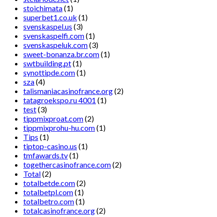
stoichimata
(1)
superbet1.co.uk
(1)
svenskaspel.us
(3)
svenskaspelfi.com
(1)
svenskaspeluk.com
(3)
sweet-bonanza.br.com
(1)
swtbuilding.pt
(1)
synottipde.com
(1)
sza
(4)
talismaniacasinofrance.org
(2)
tatagroekspo.ru 4001
(1)
test
(3)
tippmixproat.com
(2)
tippmixprohu-hu.com
(1)
Tips
(1)
tiptop-casino.us
(1)
tmfawards.tv
(1)
togethercasinofrance.com
(2)
Total
(2)
totalbetde.com
(2)
totalbetpl.com
(1)
totalbetro.com
(1)
totalcasinofrance.org
(2)