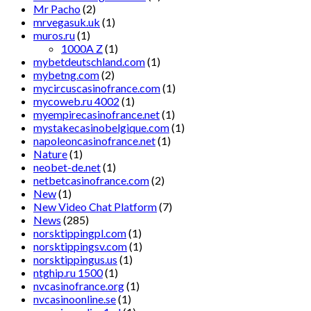
Mr Pacho
(2)
mrvegasuk.uk
(1)
muros.ru
(1)
1000A Z
(1)
mybetdeutschland.com
(1)
mybetng.com
(2)
mycircuscasinofrance.com
(1)
mycoweb.ru 4002
(1)
myempirecasinofrance.net
(1)
mystakecasinobelgique.com
(1)
napoleoncasinofrance.net
(1)
Nature
(1)
neobet-de.net
(1)
netbetcasinofrance.com
(2)
New
(1)
New Video Chat Platform
(7)
News
(285)
norsktippingpl.com
(1)
norsktippingsv.com
(1)
norsktippingus.us
(1)
ntghip.ru 1500
(1)
nvcasinofrance.org
(1)
nvcasinoonline.se
(1)