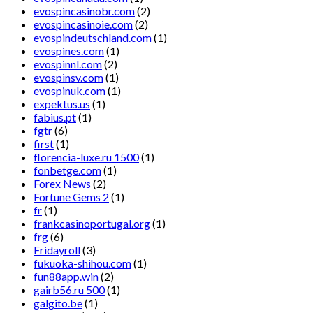
evospincasinobr.com
(2)
evospincasinoie.com
(2)
evospindeutschland.com
(1)
evospines.com
(1)
evospinnl.com
(2)
evospinsv.com
(1)
evospinuk.com
(1)
expektus.us
(1)
fabius.pt
(1)
fgtr
(6)
first
(1)
florencia-luxe.ru 1500
(1)
fonbetge.com
(1)
Forex News
(2)
Fortune Gems 2
(1)
fr
(1)
frankcasinoportugal.org
(1)
frg
(6)
Fridayroll
(3)
fukuoka-shihou.com
(1)
fun88app.win
(2)
gairb56.ru 500
(1)
galgito.be
(1)