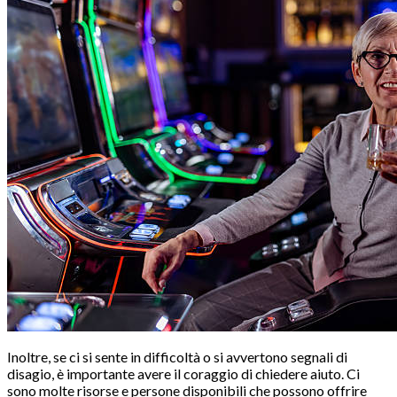
Inoltre, se ci si sente in difficoltà o si avvertono segnali di
disagio, è importante avere il coraggio di chiedere aiuto. Ci
sono molte risorse e persone disponibili che possono offrire