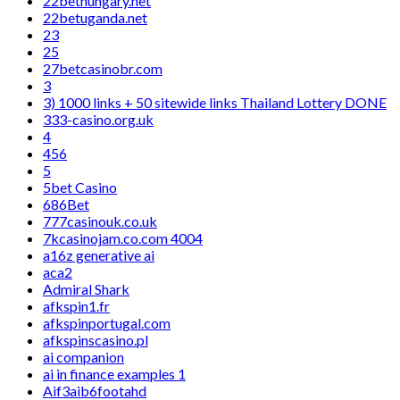
22bethungary.net
22betuganda.net
23
25
27betcasinobr.com
3
3) 1000 links + 50 sitewide links Thailand Lottery DONE
333-casino.org.uk
4
456
5
5bet Casino
686Bet
777casinouk.co.uk
7kcasinojam.co.com 4004
a16z generative ai
aca2
Admiral Shark
afkspin1.fr
afkspinportugal.com
afkspinscasino.pl
ai companion
ai in finance examples 1
Aif3aib6footahd