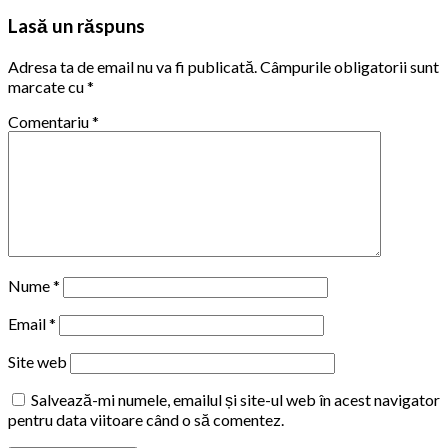
Lasă un răspuns
Adresa ta de email nu va fi publicată.
Câmpurile obligatorii sunt
marcate cu
*
Comentariu
*
Nume
*
Email
*
Site web
Salvează-mi numele, emailul și site-ul web în acest navigator
pentru data viitoare când o să comentez.