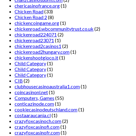
chericasinofrance.org
(1)
Chicken Road
(33)
Chicken Road 2
(8)
chickencoingame.org
(1)
chickenroad.wbcommunitytrust.co.uk
(2)
chickenroad224071
(2)
chickenroad23071
(1)
chickenroad2casinos1
(2)
chickenroad2hungary.com
(1)
chickenshootgioco.it
(1)
Child Category
(1)
Child Category
(1)
Child Category
(1)
CIB
(2)
clubhousecasinoaustralia1.com
(1)
coincasinonl.net
(1)
Computers, Games
(55)
conticazinode.com
(1)
cookiecasinodeutschland.com
(1)
costaaraucania.cl
(1)
crazyfoxcasinoch.com
(2)
crazyfoxcasinofi.com
(1)
crazyfoxcasinofr.com
(1)