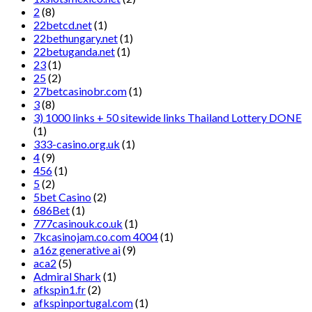
2
(8)
22betcd.net
(1)
22bethungary.net
(1)
22betuganda.net
(1)
23
(1)
25
(2)
27betcasinobr.com
(1)
3
(8)
3) 1000 links + 50 sitewide links Thailand Lottery DONE
(1)
333-casino.org.uk
(1)
4
(9)
456
(1)
5
(2)
5bet Casino
(2)
686Bet
(1)
777casinouk.co.uk
(1)
7kcasinojam.co.com 4004
(1)
a16z generative ai
(9)
aca2
(5)
Admiral Shark
(1)
afkspin1.fr
(2)
afkspinportugal.com
(1)