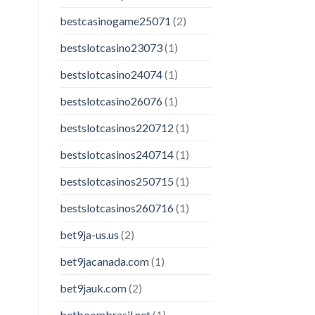
bestcasinogame25071
(2)
bestslotcasino23073
(1)
bestslotcasino24074
(1)
bestslotcasino26076
(1)
bestslotcasinos220712
(1)
bestslotcasinos240714
(1)
bestslotcasinos250715
(1)
bestslotcasinos260716
(1)
bet9ja-us.us
(2)
bet9jacanada.com
(1)
bet9jauk.com
(2)
betboombrasil.net
(1)