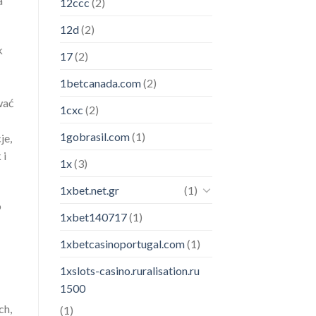
a
12ccc
(2)
12d
(2)
k
17
(2)
1betcanada.com
(2)
wać
1cxc
(2)
1gobrasil.com
(1)
je,
 i
1x
(3)
1xbet.net.gr
(1)
o
1xbet140717
(1)
1xbetcasinoportugal.com
(1)
1xslots-casino.ruralisation.ru
1500
ch,
(1)