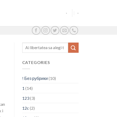
-
-
CATEGORIES
! Без рубрики
(10)
1
(14)
123
(3)
kan
12c
(2)
 i