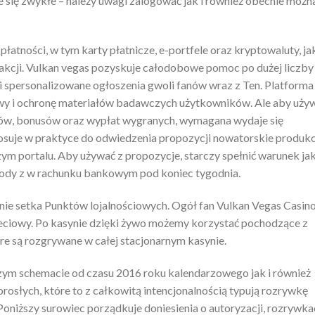
 się zwykłe – należy uwagi zalogować jak i również obecnie możn
łatności, w tym karty płatnicze, e-portfele oraz kryptowaluty, ja
nsakcji. Vulkan vegas pozyskuje całodobowe pomoc po dużej liczby
 i spersonalizowane ogłoszenia gwoli fanów wraz z Ten. Platforma
wy i ochronę materiałów badawczych użytkowników. Ale aby uży
ejów, bonusów oraz wypłat wygranych, wymagana wydaje się
tosuje w praktyce do odwiedzenia propozycji nowatorskie produkc
ym portalu. Aby używać z propozycje, starczy spełnić warunek jak
hody z w rachunku bankowym pod koniec tygodnia.
ie setka Punktów lojalnościowych. Ogół fan Vulkan Vegas Casin
eciowy. Po kasynie dzięki żywo możemy korzystać pochodzące z
 są rozgrywane w całej stacjonarnym kasynie.
zym schemacie od czasu 2016 roku kalendarzowego jak i również
orosłych, które to z całkowitą intencjonalnością typują rozrywkę
oniższy surowiec porządkuje doniesienia o autoryzacji, rozrywka