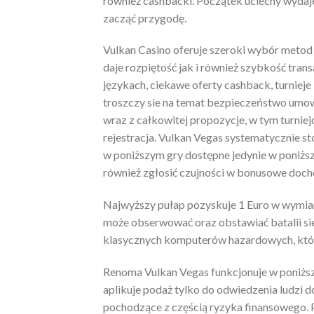
również cashbacki. Początek uciechy wydaje
zacząć przygodę.
Vulkan Casino oferuje szeroki wybór metod p
daje rozpiętość jak i również szybkość tra
językach, ciekawe oferty cashback, turnieje
troszczy sie na temat bezpieczeństwo umo
wraz z całkowitej propozycje, w tym turni
rejestracja. Vulkan Vegas systematycznie s
w poniższym gry dostępne jedynie w poniższ
również zgłosić czujności w bonusowe doc
Najwyższy pułap pozyskuje 1 Euro w wymian
może obserwować oraz obstawiać batalii si
klasycznych komputerów hazardowych, które
Renoma Vulkan Vegas funkcjonuje w poniżs
aplikuje podaż tylko do odwiedzenia ludzi d
pochodzące z częścią ryzyka finansowego. P