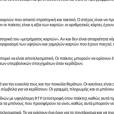
καρτών που απαιτεί στρατηγική και τακτική. Ο στόχος είναι να προ
 οι παίκτες είναι η αξία των καρτών: οι αριθμητικές κάρτες έχουν
ατηγική του «μετρήματος καρτών». Αν και δεν είναι απαραίτητα ν
 λογαριασμό των υψηλών και χαμηλών καρτών που έχουν παιχτεί,
μπορεί να είναι αποτελεσματική. Οι παίκτες μπορούν να ορίσουν
των υπερβολικών στοιχημάτων όταν κερδίζουν.
ά για την ευκολία τους και την ποικιλία θεμάτων. Οι κανόνες είνα
 σύμβολα για να κερδίσουν. Οι γραμμές πληρωμής και οι μπόνου
χνιδιών με υψηλότερη RTP (επιστροφή στον παίκτη), καθώς αυτά
ς και τα μπόνους που προσφέρουν τα slots, καθώς αυτά μπορούν ν
ποτελεσματικά. Το να ορίσουν ένα όριο για το ποντάρισμα και να 