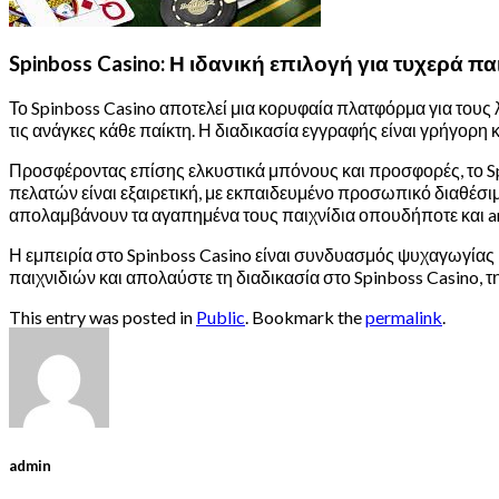
Spinboss Casino: Η ιδανική επιλογή για τυχερά πα
Το Spinboss Casino αποτελεί μια κορυφαία πλατφόρμα για τους 
τις ανάγκες κάθε παίκτη. Η διαδικασία εγγραφής είναι γρήγορη
Προσφέροντας επίσης ελκυστικά μπόνους και προσφορές, το Spi
πελατών είναι εξαιρετική, με εκπαιδευμένο προσωπικό διαθέσιμ
απολαμβάνουν τα αγαπημένα τους παιχνίδια οπουδήποτε και a
Η εμπειρία στο Spinboss Casino είναι συνδυασμός ψυχαγωγίας κ
παιχνιδιών και απολαύστε τη διαδικασία στο Spinboss Casino, τη
This entry was posted in
Public
. Bookmark the
permalink
.
admin