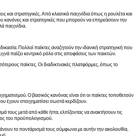
ις και στρατηγικές. Από κλασικά παιχνίδια όπως η ρουλέτα και
ς του κανόνες και στρατηγικές που μπορούν να επηρεάσουν την
λά παιχνίδια.
δικασία. Πολλοί παίκτες αναζητούν την ιδανική στρατηγική που
συχνά παίζει κεντρικό ρόλο στις αποφάσεις των παικτών.
σσότερους παίκτες. Οι διαδικτυακές πλατφόρμες, όπως το
ιχηματισμού. Ο βασικός κανόνας είναι ότι οι παίκτες τοποθετούν
που έχουν στοιχηματίσει σωστά κερδίζουν.
σμά τους μετά από κάθε ήττα, ελπίζοντας να ανακτήσουν τις
γχος του προϋπολογισμού.
υξάνουν το ποντάρισμά τους σύμφωνα με αυτήν την ακολουθία,
μό.