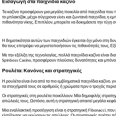
Εισαγωγή στα παιχνίδια καζίνο
Τα καζίνο προσφέρουν μια μεγάλη ποικιλία από παιχνίδια που π
το μπλακτζάκ, μέχρι σύγχρονα slots και ζωντανά παιχνίδια, η ε
πιθανότητα νίκης. Επιπλέον, μπορείτε να δοκιμάσετε την τύχη 
Η δημοτικότητα αυτών των παιχνιδιών έγκειται όχι μόνο στη δυ
θα τους επιτρέψει να μεγιστοποιήσουν τις πιθανότητές τους. Εξ
Με την εξέλιξη της τεχνολογίας, πολλά παιχνίδια καζίνο είναι 
Spinboss Casino, προσφέρουν πλούσιες δυνατότητες και μπόνο
Ρουλέτα: Κανόνες και στρατηγικές
Η ρουλέτα είναι ένα από τα πιο εμβληματικά παιχνίδια καζίνο, 
τα στοιχήματά τους σε αριθμούς ή χρώματα πριν ο τροχός περισ
Οι στρατηγικές στη ρουλέτα ποικίλλουν. Μία δημοφιλής στρατηγι
απώλειές τους. Ωστόσο, αυτή η στρατηγική απαιτεί μεγάλο κεφά
Μια εναλλακτική προσέγγιση είναι η στρατηγική Fibonacci, που
ελπίζοντας να μειώσουν τις απώλειες. Οι στρατηγικές πρέπει 