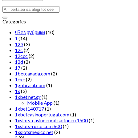
Categories
! Без рубрики
(10)
1
(14)
123
(3)
12c
(2)
12ccc
(2)
12d
(2)
17
(2)
1betcanada.com
(2)
1cxc
(2)
1gobrasil.com
(1)
1x
(3)
1xbet.net.gr
(1)
Mobile App
(1)
1xbet140717
(1)
1xbetcasinoportugal.com
(1)
1xslots-casino.ruralisation.ru 1500
(1)
1xslots-ru.co.com 600
(1)
1xslotsmexico.net
(2)
2
(8)