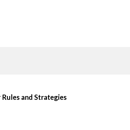
 Rules and Strategies