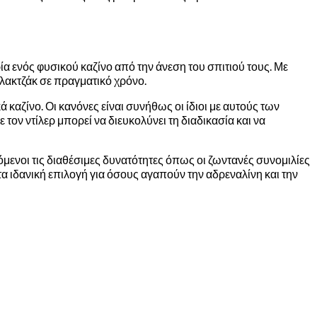
ία ενός φυσικού καζίνο από την άνεση του σπιτιού τους. Με
πλακτζάκ σε πραγματικό χρόνο.
καζίνο. Οι κανόνες είναι συνήθως οι ίδιοι με αυτούς των
ον ντίλερ μπορεί να διευκολύνει τη διαδικασία και να
μενοι τις διαθέσιμες δυνατότητες όπως οι ζωντανές συνομιλίες
α ιδανική επιλογή για όσους αγαπούν την αδρεναλίνη και την