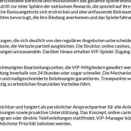
 verschiedene Bereiche und revolutioniert das gesamte Spielerlebn
itt zur einer Sphäre der exklusiven Rewards, die speziell auf ihr
ache Bonusangebote sich erstrecken und eine umfassende Betreuung 
hten bevorzugt, die ihre Bindung anerkennen und das Spielerfahru
ungen, die sich deutlich von den regulären Angeboten unterschei
 die Verluste partiell ausgleichen. Die Struktur, online casinos,
hlungen umzuwandeln. Darüber hinaus erhalten VIP-Spieler Zugang 
schleunigten Bearbeitungszeiten, die VIP-Mitgliedern gewährt we
ung innerhalb von 24 Stunden oder sogar schneller. Die Mechanisme
ren und maßgeschneiderte Belohnungen garantieren. Treuepunkte 
g zu erheblichen finanziellen Vorteilen führt.
eichbar und fungiert als persönlicher Ansprechpartner für alle An
gen sowie proaktive Unterstützung. Das Konzept, online casinos, 
ram oder direkte Telefonleitungen stattfindet. VIP-Manager kümm
 höchster Priorität behoben werden.