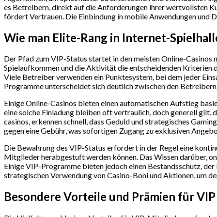
es Betreibern, direkt auf die Anforderungen ihrer wertvollsten
fördert Vertrauen. Die Einbindung in mobile Anwendungen und D
Wie man Elite-Rang in Internet-Spielhall
Der Pfad zum VIP-Status startet in den meisten Online-Casinos
Spielaufkommen und die Aktivität die entscheidenden Kriterien da
Viele Betreiber verwenden ein Punktesystem, bei dem jeder Einsa
Programme unterscheidet sich deutlich zwischen den Betreibern
Einige Online-Casinos bieten einen automatischen Aufstieg bas
eine solche Einladung bleiben oft vertraulich, doch generell gil
casinos, erkennen schnell, dass Geduld und strategisches Gamin
gegen eine Gebühr, was sofortigen Zugang zu exklusiven Angebo
Die Bewahrung des VIP-Status erfordert in der Regel eine kontin
Mitglieder herabgestuft werden können. Das Wissen darüber, online
Einige VIP-Programme bieten jedoch einen Bestandsschutz, der b
strategischen Verwendung von Casino-Boni und Aktionen, um den
Besondere Vorteile und Prämien für VIP 