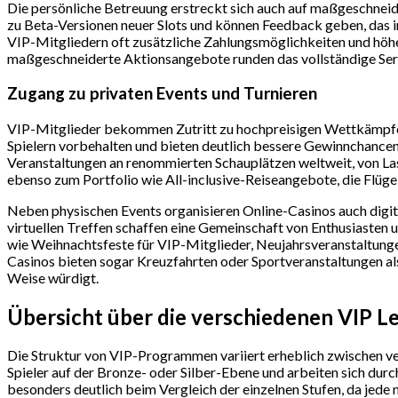
Die persönliche Betreuung erstreckt sich auch auf maßgeschneide
zu Beta-Versionen neuer Slots und können Feedback geben, das in d
VIP-Mitgliedern oft zusätzliche Zahlungsmöglichkeiten und höh
maßgeschneiderte Aktionsangebote runden das vollständige Serv
Zugang zu privaten Events und Turnieren
VIP-Mitglieder bekommen Zutritt zu hochpreisigen Wettkämpfen m
Spielern vorbehalten und bieten deutlich bessere Gewinnchancen d
Veranstaltungen an renommierten Schauplätzen weltweit, von L
ebenso zum Portfolio wie All-inclusive-Reiseangebote, die Flüge
Neben physischen Events organisieren Online-Casinos auch digit
virtuellen Treffen schaffen eine Gemeinschaft von Enthusiasten
wie Weihnachtsfeste für VIP-Mitglieder, Neujahrsveranstaltung
Casinos bieten sogar Kreuzfahrten oder Sportveranstaltungen al
Weise würdigt.
Übersicht über die verschiedenen VIP L
Die Struktur von VIP-Programmen variiert erheblich zwischen v
Spieler auf der Bronze- oder Silber-Ebene und arbeiten sich durch
besonders deutlich beim Vergleich der einzelnen Stufen, da jede 