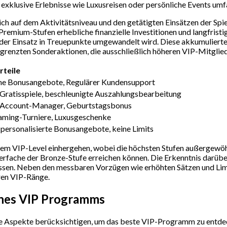
 exklusive Erlebnisse wie Luxusreisen oder persönliche Events um
h auf dem Aktivitätsniveau und den getätigten Einsätzen der Spie
Premium-Stufen erhebliche finanzielle Investitionen und langfristig
der Einsatz in Treuepunkte umgewandelt wird. Diese akkumulierte
grenzten Sonderaktionen, die ausschließlich höheren VIP-Mitglied
rteile
he Bonusangebote, Regulärer Kundensupport
Gratisspiele, beschleunigte Auszahlungsbearbeitung
r Account-Manager, Geburtstagsbonus
aming-Turniere, Luxusgeschenke
 personalisierte Bonusangebote, keine Limits
jedem VIP-Level einhergehen, wobei die höchsten Stufen außergewöh
rfache der Bronze-Stufe erreichen können. Die Erkenntnis darüber
 müssen. Neben den messbaren Vorzügen wie erhöhten Sätzen und Limi
eren VIP-Ränge.
ines VIP Programms
ene Aspekte berücksichtigen, um das beste VIP-Programm zu entde