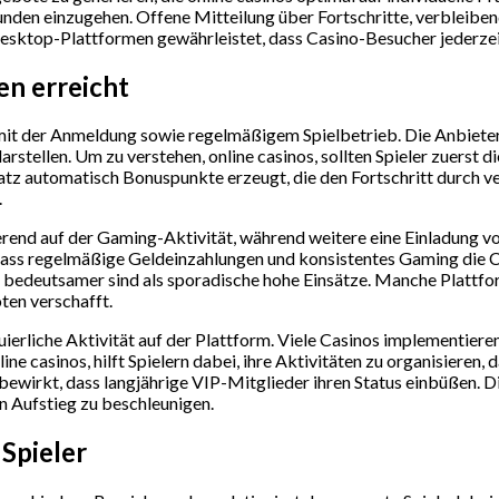
 Kunden einzugehen. Offene Mitteilung über Fortschritte, verblei
esktop-Plattformen gewährleistet, dass Casino-Besucher jederzei
en erreicht
 mit der Anmeldung sowie regelmäßigem Spielbetrieb. Die Anbiete
rstellen. Um zu verstehen, online casinos, sollten Spieler zuerst d
tz automatisch Bonuspunkte erzeugt, die den Fortschritt durch ve
.
ierend auf der Gaming-Aktivität, während weitere eine Einladun
t, dass regelmäßige Geldeinzahlungen und konsistentes Gaming die C
g bedeutsamer sind als sporadische hohe Einsätze. Manche Plattf
ten verschafft.
uierliche Aktivität auf der Plattform. Viele Casinos implementier
 casinos, hilft Spielern dabei, ihre Aktivitäten zu organisieren, d
ewirkt, dass langjährige VIP-Mitglieder ihren Status einbüßen. D
 Aufstieg zu beschleunigen.
Spieler