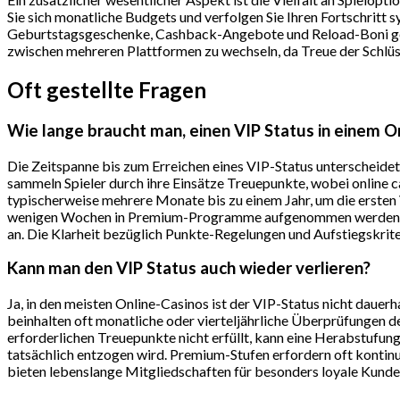
Sie sich monatliche Budgets und verfolgen Sie Ihren Fortschritt s
Geburtstagsgeschenke, Cashback-Angebote und Reload-Boni gezielt
zwischen mehreren Plattformen zu wechseln, da Treue der Schlüss
Oft gestellte Fragen
Wie lange braucht man, einen VIP Status in einem O
Die Zeitspanne bis zum Erreichen eines VIP-Status unterscheide
sammeln Spieler durch ihre Einsätze Treuepunkte, wobei online ca
typischerweise mehrere Monate bis zu einem Jahr, um die ersten
wenigen Wochen in Premium-Programme aufgenommen werden. Ein
an. Die Klarheit bezüglich Punkte-Regelungen und Aufstiegskrite
Kann man den VIP Status auch wieder verlieren?
Ja, in den meisten Online-Casinos ist der VIP-Status nicht dauer
beinhalten oft monatliche oder vierteljährliche Überprüfungen de
erforderlichen Treuepunkte nicht erfüllt, kann eine Herabstufu
tatsächlich entzogen wird. Premium-Stufen erfordern oft kont
bieten lebenslange Mitgliedschaften für besonders loyale Kunden 