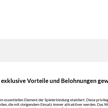
s exklusive Vorteile und Belohnungen ge
 essentiellen Element der Spielerbindung etabliert. Diese privile
n, die mit steigendem Einsatz immer attraktiver werden. Das Wisse