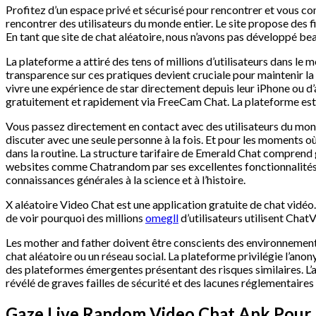
Profitez d’un espace privé et sécurisé pour rencontrer et vous co
rencontrer des utilisateurs du monde entier. Le site propose des fi
En tant que site de chat aléatoire, nous n’avons pas développé bea
La plateforme a attiré des tens of millions d’utilisateurs dans le 
transparence sur ces pratiques devient cruciale pour maintenir la c
vivre une expérience de star directement depuis leur iPhone ou d
gratuitement et rapidement via FreeCam Chat. La plateforme est é
Vous passez directement en contact avec des utilisateurs du monde
discuter avec une seule personne à la fois. Et pour les moments 
dans la routine. La structure tarifaire de Emerald Chat compren
websites comme Chatrandom par ses excellentes fonctionnalités. Ce
connaissances générales à la science et à l’histoire.
X aléatoire Video Chat est une application gratuite de chat vidéo.
de voir pourquoi des millions
omegll
d’utilisateurs utilisent Chat
Les mother and father doivent être conscients des environnements
chat aléatoire ou un réseau social. La plateforme privilégie l’ano
des plateformes émergentes présentant des risques similaires. L’
révélé de graves failles de sécurité et des lacunes réglementaires
Gaze Live Random Video Chat Apk Pour