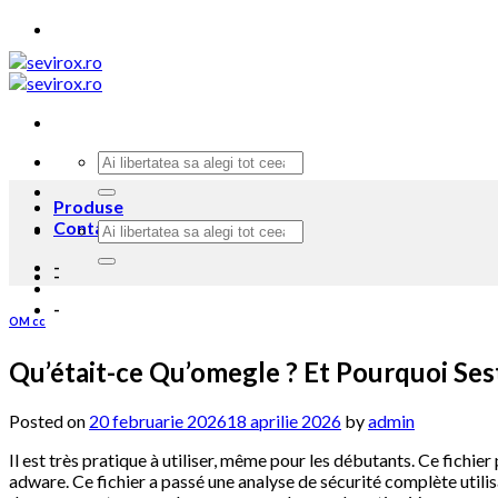
Skip
to
content
Produse
Contacteaza-ne
-
-
-
OM cc
Qu’était-ce Qu’omegle ? Et Pourquoi Sest
Posted on
20 februarie 2026
18 aprilie 2026
by
admin
Il est très pratique à utiliser, même pour les débutants. Ce fichie
adware. Ce fichier a passé une analyse de sécurité complète utilis