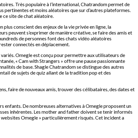
atoires. Très populaire à l’international, Chatrandom permet de
lus pertinentes et moins aléatoires que sur d’autres plateformes.
 ce site de chat aléatoire.
 plus conscient des enjeux de la vie privée en ligne, la
ateurs peuvent s’exprimer de manière créative, se faire des amis et
hundreds de personnes font des chats vidéo aléatoires
e rester connectés en déplacement.
t variés. Omegle est conçu pour permettre aux utilisateurs de
ontanée, « Cam with Strangers » offre une pause passionnante
nnalités de base. Shagle Chatrandom se distingue des autres
il de sujets de quiz allant de la tradition pop et des
ns, faire de nouveaux amis, trouver des célibataires, des dates et
leurs enfants. De nombreuses alternatives à Omegle proposent un
esses inhérentes. Les mother and father doivent se tenir informés
 websites Omegle » particulièrement risqués. Cet incident a