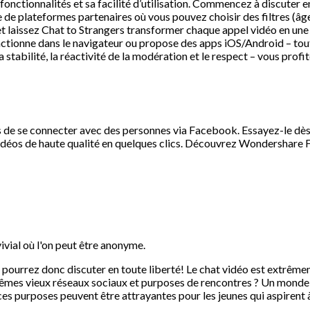
 fonctionnalités et sa facilité d’utilisation. Commencez à discute
 de plateformes partenaires où vous pouvez choisir des filtres (âge, 
 et laissez Chat to Strangers transformer chaque appel vidéo en une
nctionne dans le navigateur ou propose des apps iOS/Android – to
 stabilité, la réactivité de la modération et le respect – vous prof
teurs de se connecter avec des personnes via Facebook. Essayez-le 
déos de haute qualité en quelques clics. Découvrez Wondershare Fil
vivial où l'on peut être anonyme.
s pourrez donc discuter en toute liberté! Le chat vidéo est extrêmeme
mêmes vieux réseaux sociaux et purposes de rencontres ? Un monde de
es purposes peuvent être attrayantes pour les jeunes qui aspirent 