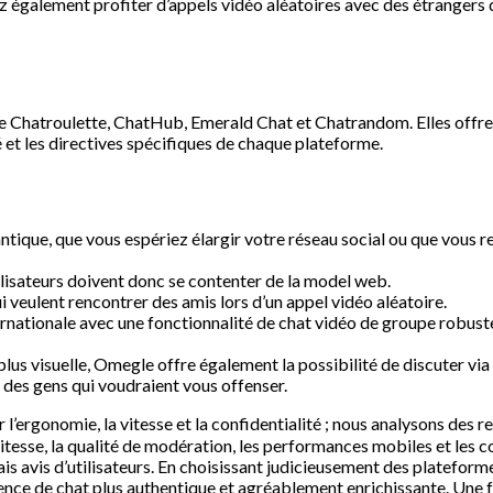
 également profiter d’appels vidéo aléatoires avec des étrangers 
Chatroulette, ChatHub, Emerald Chat et Chatrandom. Elles offren
é et les directives spécifiques de chaque plateforme.
tique, que vous espériez élargir votre réseau social ou que vous 
tilisateurs doivent donc se contenter de la model web.
eulent rencontrer des amis lors d’un appel vidéo aléatoire.
nternationale avec une fonctionnalité de chat vidéo de groupe robu
lus visuelle, Omegle offre également la possibilité de discuter v
 des gens qui voudraient vous offenser.
ergonomie, la vitesse et la confidentialité ; nous analysons des ret
vitesse, la qualité de modération, les performances mobiles et les c
e vrais avis d’utilisateurs. En choisissant judicieusement des pl
nce de chat plus authentique et agréablement enrichissante. Une f