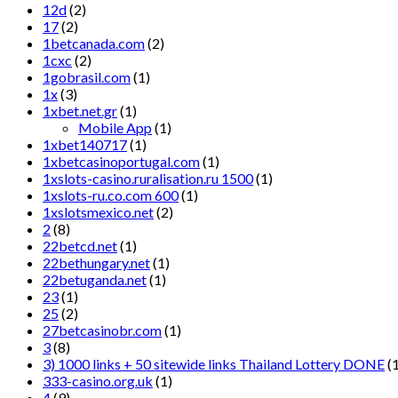
12d
(2)
17
(2)
1betcanada.com
(2)
1cxc
(2)
1gobrasil.com
(1)
1x
(3)
1xbet.net.gr
(1)
Mobile App
(1)
1xbet140717
(1)
1xbetcasinoportugal.com
(1)
1xslots-casino.ruralisation.ru 1500
(1)
1xslots-ru.co.com 600
(1)
1xslotsmexico.net
(2)
2
(8)
22betcd.net
(1)
22bethungary.net
(1)
22betuganda.net
(1)
23
(1)
25
(2)
27betcasinobr.com
(1)
3
(8)
3) 1000 links + 50 sitewide links Thailand Lottery DONE
(1
333-casino.org.uk
(1)
4
(9)