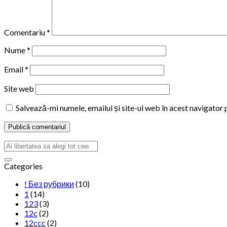
Comentariu
*
Nume
*
Email
*
Site web
Salvează-mi numele, emailul și site-ul web în acest navigator
Categories
! Без рубрики
(10)
1
(14)
123
(3)
12c
(2)
12ccc
(2)