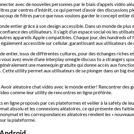
nnecter avec de nouvelles personnes par le biais d’appels vidéo alé
ltres par centres d’intérêt, ce qui permet d’avoir des discussions p
ucoup de filtres parce que nous voulons garder le concept entier de
monde entier grâce à son design accessible. Dans un monde de plus en
onfiance des utilisateurs. Il s’agit d’un espace social où les utilis
’autres appareils Apple compatibles. Chaque jour, des hundreds of 
galement accessible sur cellular, garantissant aux utilisateurs d
 entier, issus de différentes cultures, pour des échanges riches e
où vous avez envie d’une interplay omegle discuss to a strangers sp
d généralement une mannequin gratuite qui donne accès aux fonctio
tte utility permet aux utilisateurs de se plonger dans un big éventa
 Avoir aléatoire chat vidéo avec le monde entier! Rencontrer des ge
Video comme leur utility de rencontres en ligne préférée.
 en ligne proposés par ces plateformes et veiller à la safety de 
nymat absolu et les connexions aléatoires, ce qui présente des faibl
anonymat et les correspondances aléatoires rendent les « nouveaux
 sur la plateforme.
 Android